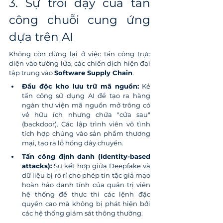
3. Sự trỗi dậy của tấn 
công chuỗi cung ứng 
dựa trên AI
Không còn dừng lại ở việc tấn công trực 
diện vào tường lửa, các chiến dịch hiện đại 
tập trung vào 
Software Supply Chain
.
Đầu độc kho lưu trữ mã nguồn:
 Kẻ 
tấn công sử dụng AI để tạo ra hàng 
ngàn thư viện mã nguồn mở trông có 
vẻ hữu ích nhưng chứa "cửa sau" 
(backdoor). Các lập trình viên vô tình 
tích hợp chúng vào sản phẩm thương 
mại, tạo ra lỗ hổng dây chuyền.
Tấn công định danh (Identity-based 
attacks):
 Sự kết hợp giữa Deepfake và 
dữ liệu bị rò rỉ cho phép tin tặc giả mạo 
hoàn hảo danh tính của quản trị viên 
hệ thống để thực thi các lệnh đặc 
quyền cao mà không bị phát hiện bởi 
các hệ thống giám sát thông thường.