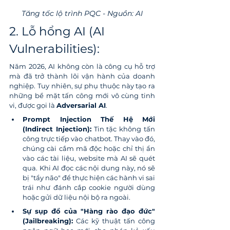
Tăng tốc lộ trình PQC - Nguồn: AI
2. Lỗ hổng AI (AI 
Vulnerabilities):
Năm 2026, AI không còn là công cụ hỗ trợ 
mà đã trở thành lõi vận hành của doanh 
nghiệp. Tuy nhiên, sự phụ thuộc này tạo ra 
những bề mặt tấn công mới vô cùng tinh 
vi, được gọi là 
Adversarial AI
.
Prompt Injection Thế Hệ Mới 
(Indirect Injection):
 Tin tặc không tấn 
công trực tiếp vào chatbot. Thay vào đó, 
chúng cài cắm mã độc hoặc chỉ thị ẩn 
vào các tài liệu, website mà AI sẽ quét 
qua. Khi AI đọc các nội dung này, nó sẽ 
bị "tẩy não" để thực hiện các hành vi sai 
trái như đánh cắp cookie người dùng 
hoặc gửi dữ liệu nội bộ ra ngoài.
Sự sụp đổ của "Hàng rào đạo đức" 
(Jailbreaking):
 Các kỹ thuật tấn công 