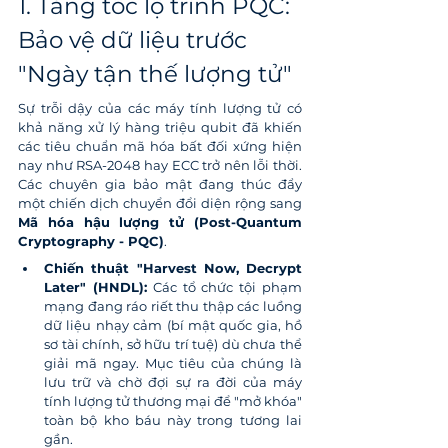
1. Tăng tốc lộ trình PQC: 
Bảo vệ dữ liệu trước 
"Ngày tận thế lượng tử"
Sự trỗi dậy của các máy tính lượng tử có 
khả năng xử lý hàng triệu qubit đã khiến 
các tiêu chuẩn mã hóa bất đối xứng hiện 
nay như RSA-2048 hay ECC trở nên lỗi thời. 
Các chuyên gia bảo mật đang thúc đẩy 
một chiến dịch chuyển đổi diện rộng sang 
Mã hóa hậu lượng tử (Post-Quantum 
Cryptography - PQC)
.
Chiến thuật "Harvest Now, Decrypt 
Later" (HNDL):
 Các tổ chức tội phạm 
mạng đang ráo riết thu thập các luồng 
dữ liệu nhạy cảm (bí mật quốc gia, hồ 
sơ tài chính, sở hữu trí tuệ) dù chưa thể 
giải mã ngay. Mục tiêu của chúng là 
lưu trữ và chờ đợi sự ra đời của máy 
tính lượng tử thương mại để "mở khóa" 
toàn bộ kho báu này trong tương lai 
gần.