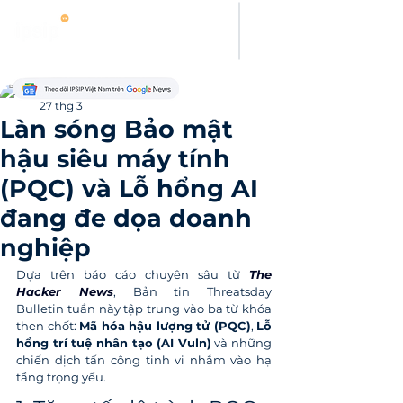
Thanh Hoang
27 thg 3
Làn sóng Bảo mật
hậu siêu máy tính
(PQC) và Lỗ hổng AI
đang đe dọa doanh
nghiệp
Dựa trên báo cáo chuyên sâu từ 
The 
Hacker News
, Bản tin Threatsday 
Bulletin tuần này tập trung vào ba từ khóa 
then chốt: 
Mã hóa hậu lượng tử (PQC)
, 
Lỗ 
hổng trí tuệ nhân tạo (AI Vuln)
 và những 
chiến dịch tấn công tinh vi nhắm vào hạ 
tầng trọng yếu.