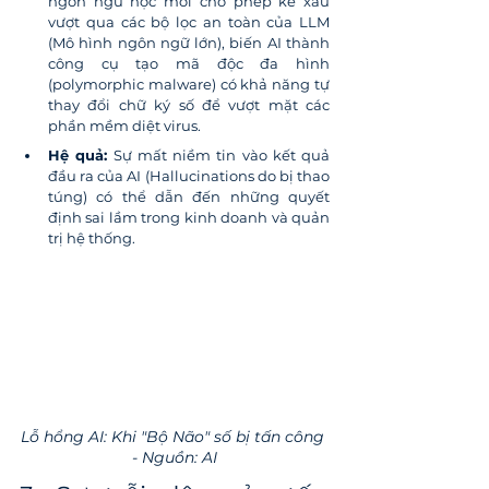
ngôn ngữ học mới cho phép kẻ xấu 
vượt qua các bộ lọc an toàn của LLM 
(Mô hình ngôn ngữ lớn), biến AI thành 
công cụ tạo mã độc đa hình 
(polymorphic malware) có khả năng tự 
thay đổi chữ ký số để vượt mặt các 
phần mềm diệt virus.
Hệ quả:
 Sự mất niềm tin vào kết quả 
đầu ra của AI (Hallucinations do bị thao 
túng) có thể dẫn đến những quyết 
định sai lầm trong kinh doanh và quản 
trị hệ thống.
Lỗ hổng AI: Khi "Bộ Não" số bị tấn công 
- Nguồn: AI