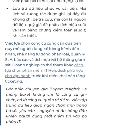
việc phải hỏi đi hỏi lại tình trạng sự cố.
Lưu trữ dữ liệu phục vụ cải tiến: Mọi 
lịch sử tương tác được ghi lại đầy đủ 
không chỉ để tra cứu, mà còn là nguồn 
dữ liệu quý giá để phân tích hiệu suất 
và làm bằng chứng kiểm toán (audit) 
khi cần thiết.
Việc lựa chọn công cụ cũng cần dựa trên 
quy mô người dùng, số lượng kênh tiếp 
nhận, khả năng tự động phân loại, quản lý 
SLA, báo cáo và tích hợp với hệ thống giám 
sát. Doanh nghiệp có thể tham khảo 
cách 
lựa chọn phần mềm IT Helpdesk phù hợp 
cho vận hành
 trước khi triển khai nền tảng 
ticketing.
Góc nhìn chuyên gia (Expert Insight): Hệ 
thống ticket không chỉ là công cụ ghi 
chép, nó là công cụ quản trị rủi ro. Việc tập 
trung dữ liệu giúp ngăn chặn tình trạng 
bỏ sót yêu cầu - nguyên nhân hàng đầu 
khiến người dùng mất niềm tin vào bộ 
phận IT.