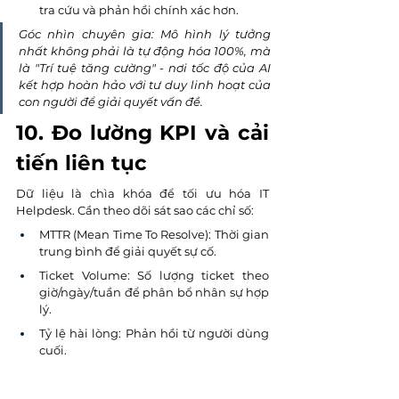
tra cứu và phản hồi chính xác hơn.
Góc nhìn chuyên gia: Mô hình lý tưởng 
nhất không phải là tự động hóa 100%, mà 
là "Trí tuệ tăng cường" - nơi tốc độ của AI 
kết hợp hoàn hảo với tư duy linh hoạt của 
con người để giải quyết vấn đề.
10. Đo lường KPI và cải 
tiến liên tục
Dữ liệu là chìa khóa để tối ưu hóa IT 
Helpdesk. Cần theo dõi sát sao các chỉ số:
MTTR (Mean Time To Resolve): Thời gian 
trung bình để giải quyết sự cố.
Ticket Volume: Số lượng ticket theo 
giờ/ngày/tuần để phân bổ nhân sự hợp 
lý.
Tỷ lệ hài lòng: Phản hồi từ người dùng 
cuối.