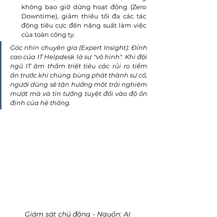
không bao giờ dừng hoạt động (Zero 
Downtime), giảm thiểu tối đa các tác 
động tiêu cực đến năng suất làm việc 
của toàn công ty.
Góc nhìn chuyên gia (Expert Insight): Đỉnh 
cao của IT Helpdesk là sự "vô hình". Khi đội 
ngũ IT âm thầm triệt tiêu các rủi ro tiềm 
ẩn trước khi chúng bùng phát thành sự cố, 
người dùng sẽ tận hưởng một trải nghiệm 
mượt mà và tin tưởng tuyệt đối vào độ ổn 
định của hệ thống.
Giám sát chủ động - Nguồn: AI