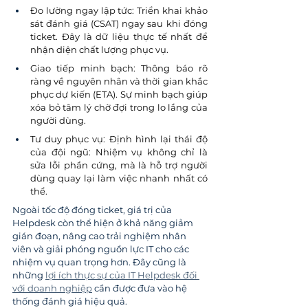
Đo lường ngay lập tức: Triển khai khảo 
sát đánh giá (CSAT) ngay sau khi đóng 
ticket. Đây là dữ liệu thực tế nhất để 
nhận diện chất lượng phục vụ.
Giao tiếp minh bạch: Thông báo rõ 
ràng về nguyên nhân và thời gian khắc 
phục dự kiến (ETA). Sự minh bạch giúp 
xóa bỏ tâm lý chờ đợi trong lo lắng của 
người dùng.
Tư duy phục vụ: Định hình lại thái độ 
của đội ngũ: Nhiệm vụ không chỉ là 
sửa lỗi phần cứng, mà là hỗ trợ người 
dùng quay lại làm việc nhanh nhất có 
thể.
Ngoài tốc độ đóng ticket, giá trị của 
Helpdesk còn thể hiện ở khả năng giảm 
gián đoạn, nâng cao trải nghiệm nhân 
viên và giải phóng nguồn lực IT cho các 
nhiệm vụ quan trọng hơn. Đây cũng là 
những 
lợi ích thực sự của IT Helpdesk đối 
với doanh nghiệp
 cần được đưa vào hệ 
thống đánh giá hiệu quả.