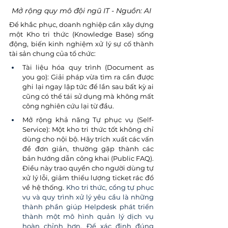
Mở rộng quy mô đội ngũ IT - Nguồn: AI
Để khắc phục, doanh nghiệp cần xây dựng 
một Kho tri thức (Knowledge Base) sống 
động, biến kinh nghiệm xử lý sự cố thành 
tài sản chung của tổ chức:
Tài liệu hóa quy trình (Document as 
you go): Giải pháp vừa tìm ra cần được 
ghi lại ngay lập tức để lần sau bất kỳ ai 
cũng có thể tái sử dụng mà không mất 
công nghiên cứu lại từ đầu.
Mở rộng khả năng Tự phục vụ (Self-
Service): Một kho tri thức tốt không chỉ 
dùng cho nội bộ. Hãy trích xuất các vấn 
đề đơn giản, thường gặp thành các 
bản hướng dẫn công khai (Public FAQ). 
Điều này trao quyền cho người dùng tự 
xử lý lỗi, giảm thiểu lượng ticket rác đổ 
về hệ thống. 
Kho tri thức, cổng tự phục 
vụ và quy trình xử lý yêu cầu là những 
thành phần giúp Helpdesk phát triển 
thành một mô hình quản lý dịch vụ 
hoàn chỉnh hơn. Để xác định đúng 