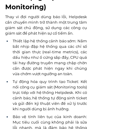
Monitoring)
Thay vì đợi người dùng báo lỗi, Helpdesk 
cần chuyển mình trở thành một trung tâm 
giám sát chủ động, sử dụng các công cụ 
giám sát để phát hiện sự cố tiềm ẩn.
Thiết lập hệ thống cảnh báo sớm: Nắm 
bắt nhịp đập hệ thống qua các chỉ số 
thời gian thực (real-time metrics), các 
dấu hiệu như ổ cứng sắp đầy, CPU quá 
tải hay đường truyền mạng chập chờn 
cần được phát hiện ngay khi chúng 
vừa chớm vượt ngưỡng an toàn.
Tự động hóa quy trình tạo Ticket: Kết 
nối công cụ giám sát (Monitoring tools) 
trực tiếp với hệ thống Helpdesk. Khi có 
cảnh báo, hệ thống tự động sinh ticket 
và gửi đến kỹ thuật viên để xử lý trước 
khi người dùng bị ảnh hưởng.
Bảo vệ tính liên tục của kinh doanh: 
Mục tiêu cuối cùng không phải là sửa 
lỗi nhanh, mà là đảm bảo hệ thống 