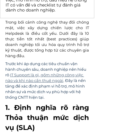
việc, mô hình hỗ trợ, dấu hiệu hệ thống
IT có vấn đề và checklist tự đánh giá
dành cho doanh nghiệp.
Trong bối cảnh công nghệ thay đổi chóng 
mặt, việc xây dựng chiến lược cho IT 
Helpdesk là điều cốt yếu. Dưới đây là 10 
thực tiễn tốt nhất (best practices) giúp 
doanh nghiệp tối ưu hóa quy trình hỗ trợ 
kỹ thuật, được tổng hợp từ các chuyên gia 
hàng đầu.
Trước khi áp dụng các tiêu chuẩn vận 
hành chuyên sâu, doanh nghiệp nên hiểu 
rõ 
IT Support là gì, gồm những công việc 
nào và khi nào cần thuê ngoài
. Đây là nền 
tảng để xác định phạm vi hỗ trợ, mô hình 
nhân sự và mức dịch vụ phù hợp với hệ 
thống CNTT hiện tại.
1. Định nghĩa rõ ràng 
Thỏa thuận mức dịch 
vụ (SLA)