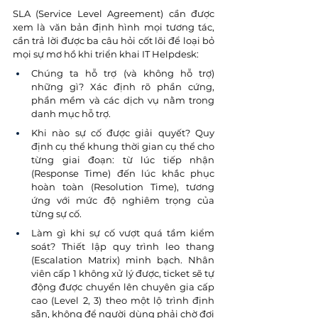
SLA (Service Level Agreement) cần được 
xem là văn bản định hình mọi tương tác, 
cần trả lời được ba câu hỏi cốt lõi để loại bỏ 
mọi sự mơ hồ khi triển khai IT Helpdesk:
Chúng ta hỗ trợ (và không hỗ trợ) 
những gì? Xác định rõ phần cứng, 
phần mềm và các dịch vụ nằm trong 
danh mục hỗ trợ.
Khi nào sự cố được giải quyết? Quy 
định cụ thể khung thời gian cụ thể cho 
từng giai đoạn: từ lúc tiếp nhận 
(Response Time) đến lúc khắc phục 
hoàn toàn (Resolution Time), tương 
ứng với mức độ nghiêm trọng của 
từng sự cố.
Làm gì khi sự cố vượt quá tầm kiểm 
soát? Thiết lập quy trình leo thang 
(Escalation Matrix) minh bạch. Nhân 
viên cấp 1 không xử lý được, ticket sẽ tự 
động được chuyển lên chuyên gia cấp 
cao (Level 2, 3) theo một lộ trình định 
sẵn, không để người dùng phải chờ đợi 