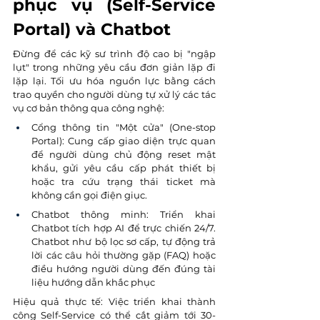
phục vụ (Self-Service 
Portal) và Chatbot
Đừng để các kỹ sư trình độ cao bị "ngập 
lụt" trong những yêu cầu đơn giản lặp đi 
lặp lại. Tối ưu hóa nguồn lực bằng cách 
trao quyền cho người dùng tự xử lý các tác 
vụ cơ bản thông qua công nghệ:
Cổng thông tin "Một cửa" (One-stop 
Portal): Cung cấp giao diện trực quan 
để người dùng chủ động reset mật 
khẩu, gửi yêu cầu cấp phát thiết bị 
hoặc tra cứu trạng thái ticket mà 
không cần gọi điện giục.
Chatbot thông minh: Triển khai 
Chatbot tích hợp AI để trực chiến 24/7. 
Chatbot như bộ lọc sơ cấp, tự động trả 
lời các câu hỏi thường gặp (FAQ) hoặc 
điều hướng người dùng đến đúng tài 
liệu hướng dẫn khắc phục
Hiệu quả thực tế: Việc triển khai thành 
công Self-Service có thể cắt giảm tới 30-