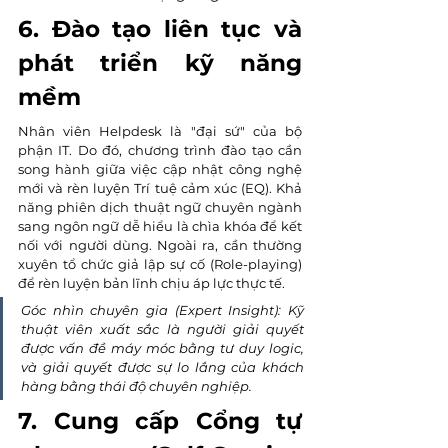
6. Đào tạo liên tục và 
phát triển kỹ năng 
mềm
Nhân viên Helpdesk là "đại sứ" của bộ 
phận IT. Do đó, chương trình đào tạo cần 
song hành giữa việc cập nhật công nghệ 
mới và rèn luyện Trí tuệ cảm xúc (EQ). Khả 
năng phiên dịch thuật ngữ chuyên ngành 
sang ngôn ngữ dễ hiểu là chìa khóa để kết 
nối với người dùng. Ngoài ra, cần thường 
xuyên tổ chức giả lập sự cố (Role-playing) 
để rèn luyện bản lĩnh chịu áp lực thực tế.
Góc nhìn chuyên gia (Expert Insight): Kỹ 
thuật viên xuất sắc là người giải quyết 
được vấn đề máy móc bằng tư duy logic, 
và giải quyết được sự lo lắng của khách 
hàng bằng thái độ chuyên nghiệp.
7. Cung cấp Cổng tự 