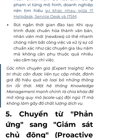
phạm vi từng mô hình, doanh nghiệp 
nên tìm hiểu
sự khác nhau giữa IT 
Helpdesk, Service Desk và ITSM
.
Rút ngắn thời gian đào tạo: Khi quy 
trình được chuẩn hóa thành văn bản, 
nhân viên mới (newbies) có thể nhanh 
chóng nắm bắt công việc và xử lý sự cố 
chuẩn xác như các chuyên gia lâu năm 
mà không cần phụ thuộc quá nhiều 
vào cầm tay chỉ việc.
Góc nhìn chuyên gia (Expert Insight): Kho 
tri thức cần được liên tục cập nhật, đánh 
giá độ hiệu quả và loại bỏ những thông 
tin lỗi thời. Một hệ thống Knowledge 
Management mạnh chính là chìa khóa để 
mở rộng quy mô (scale-up) đội ngũ IT mà 
không làm gãy đổ chất lượng dịch vụ.
5. Chuyển từ "Phản 
ứng" sang "Giám sát 
chủ động" (Proactive 