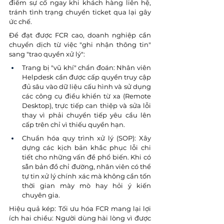
điểm sự cố ngay khi khách hàng liên hệ, 
tránh tình trạng chuyển ticket qua lại gây 
ức chế.
Để đạt được FCR cao, doanh nghiệp cần 
chuyển dịch từ việc "ghi nhận thông tin" 
sang "trao quyền xử lý":
Trang bị "vũ khí" chẩn đoán: Nhân viên 
Helpdesk cần được cấp quyền truy cập 
đủ sâu vào dữ liệu cấu hình và sử dụng 
các công cụ điều khiển từ xa (Remote 
Desktop), trực tiếp can thiệp và sửa lỗi 
thay vì phải chuyển tiếp yêu cầu lên 
cấp trên chỉ vì thiếu quyền hạn.
Chuẩn hóa quy trình xử lý (SOP): Xây 
dựng các kịch bản khắc phục lỗi chi 
tiết cho những vấn đề phổ biến. Khi có 
sẵn bản đồ chỉ đường, nhân viên có thể 
tự tin xử lý chính xác mà không cần tốn 
thời gian mày mò hay hỏi ý kiến 
chuyên gia.
Hiệu quả kép: Tối ưu hóa FCR mang lại lợi 
ích hai chiều: Người dùng hài lòng vì được 