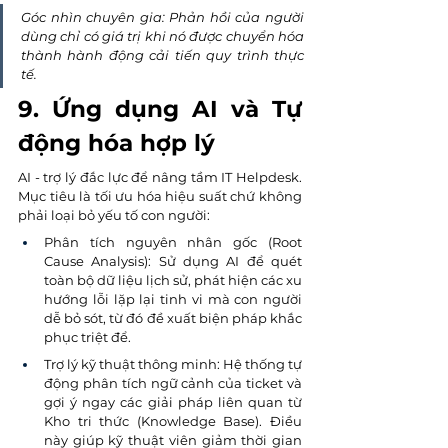
Góc nhìn chuyên gia: Phản hồi của người 
dùng chỉ có giá trị khi nó được chuyển hóa 
thành hành động cải tiến quy trình thực 
tế.
9. Ứng dụng AI và Tự 
động hóa hợp lý
AI - trợ lý đắc lực để nâng tầm IT Helpdesk. 
Mục tiêu là tối ưu hóa hiệu suất chứ không 
phải loại bỏ yếu tố con người:
Phân tích nguyên nhân gốc (Root 
Cause Analysis): Sử dụng AI để quét 
toàn bộ dữ liệu lịch sử, phát hiện các xu 
hướng lỗi lặp lại tinh vi mà con người 
dễ bỏ sót, từ đó đề xuất biện pháp khắc 
phục triệt để.
Trợ lý kỹ thuật thông minh: Hệ thống tự 
động phân tích ngữ cảnh của ticket và 
gợi ý ngay các giải pháp liên quan từ 
Kho tri thức (Knowledge Base). Điều 
này giúp kỹ thuật viên giảm thời gian 