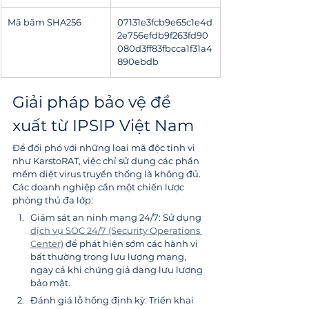
Mã băm SHA256
07131e3fcb9e65c1e4d
2e756efdb9f263fd90
080d3ff83fbcca1f31a4
890ebdb
Giải pháp bảo vệ đề 
xuất từ IPSIP Việt Nam
Để đối phó với những loại mã độc tinh vi 
như KarstoRAT, việc chỉ sử dụng các phần 
mềm diệt virus truyền thống là không đủ. 
Các doanh nghiệp cần một chiến lược 
phòng thủ đa lớp:
Giám sát an ninh mạng 24/7: Sử dụng 
dịch vụ SOC 24/7 (Security Operations 
Center)
 để phát hiện sớm các hành vi 
bất thường trong lưu lượng mạng, 
ngay cả khi chúng giả dạng lưu lượng 
bảo mật.
Đánh giá lỗ hổng định kỳ: Triển khai 