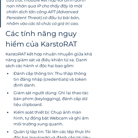
cấu trúc module kết hợp với định danh 
nạn nhân qua IP cho thấy đây là một 
chiến dịch tấn công APT (Advanced 
Persistent Threat) có đầu tư bài bản, 
nhắm vào các tổ chức có giá trị cao.
Các tính năng nguy 
hiểm của KarstoRAT
KarstoRAT kết hợp nhuần nhuyễn giữa khả 
năng giám sát và điều khiển từ xa. Danh 
sách các hành vi độc hại bao gồm:
Đánh cắp thông tin: Thu thập thông 
tin đăng nhập (credentials) và token 
định danh.
Giám sát người dùng: Ghi lại thao tác 
bàn phím (keylogging), đánh cắp dữ 
liệu clipboard.
Kiểm soát thiết bị: Chụp ảnh màn 
hình, tự động bật Webcam và ghi âm 
môi trường xung quanh.
Quản lý tập tin: Tải lên các tệp thực thi 
độc hại (payloads) và đánh cắp tài liệu 