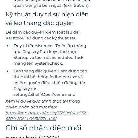
quan trọng ra bên ngoài (exfiltration).
Kỹ thuật duy trì sự hiện diện 
và leo thang đặc quyền
Để đảm bảo quyền kiểm soát lâu dài, 
KarstoRAT sử dụng các kỹ thuật sau:
Duy trì (Persistence): Thiết lập thông 
qua Registry Run keys, thư mục 
Startup và tạo một Scheduled Task 
mang tên SystemCheck.
Leo thang đặc quyền: Lạm dụng tệp 
thực thi hệ thống fodhelper.exe và 
chiếm quyền điều khiển đường dẫn 
Registry ms-
settings\Shell\Open\command.
Xem ví dụ về quá trình thực thi trong 
phiên phân tích trực tiếp: 
https://app.any.run/tasks/7f289c04-c532-
4879-836f-a3931822ed24/
Chỉ số nhận diện mối 