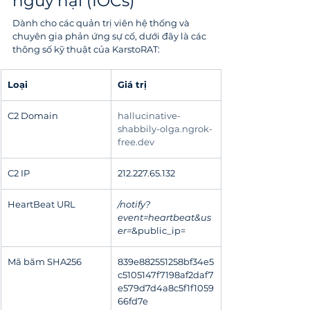
nguy hại (IOCs)
Dành cho các quản trị viên hệ thống và 
chuyên gia phản ứng sự cố, dưới đây là các 
thông số kỹ thuật của KarstoRAT:
Loại
Giá trị
C2 Domain
hallucinative-
shabbily-olga.ngrok-
free.dev
C2 IP
212.227.65.132
HeartBeat URL
/notify?
event=heartbeat&us
er=
&public_ip=
Mã băm SHA256
839e882551258bf34e5
c5105147f7198af2daf7
e579d7d4a8c5f1f1059
66fd7e