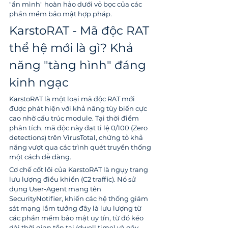
"ẩn mình" hoàn hảo dưới vỏ bọc của các 
phần mềm bảo mật hợp pháp.
KarstoRAT - Mã độc RAT 
thể hệ mới là gì? Khả 
năng "tàng hình" đáng 
kinh ngạc
KarstoRAT là một loại mã độc RAT mới 
được phát hiện với khả năng tùy biến cực 
cao nhờ cấu trúc module. Tại thời điểm 
phân tích, mã độc này đạt tỉ lệ 0/100 (Zero 
detections) trên VirusTotal, chứng tỏ khả 
năng vượt qua các trình quét truyền thống 
một cách dễ dàng.
Cơ chế cốt lõi của KarstoRAT là ngụy trang 
lưu lượng điều khiển (C2 traffic). Nó sử 
dụng User-Agent mang tên 
SecurityNotifier, khiến các hệ thống giám 
sát mạng lầm tưởng đây là lưu lượng từ 
các phần mềm bảo mật uy tín, từ đó kéo 
dài thời gian tồn tại (dwell time) và gây 