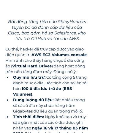
Bài đăng tống tiền của ShinyHunters 
tuyên bố đã đánh cắp dữ liệu của 
Cisco, bao gồm hồ sơ Salesforce, kho 
lưu trữ GitHub và tài sản AWS.
Cụ thể, hacker đã truy cập được vào giao 
diện quản trị 
AWS EC2 Volumes console
. 
Hình ảnh cho thấy hàng chục ổ đĩa cứng 
ảo (
Virtual Hard Drives
) đang hoạt động 
trên nền tảng đám mây. Đáng chú ý:
Quy mô lưu trữ:
 Có tổng cộng 5 trang 
danh mục ổ đĩa, ước tính con số lên tới 
hơn 
100 ổ đĩa lưu trữ ảo (EBS 
Volumes)
.
Dung lượng dữ liệu:
 Rất nhiều trong 
số các ổ đĩa này chứa hàng trăm 
Gigabytes dữ liệu quan trọng mỗi ổ.
Tính thời điểm:
 Ngày khởi tạo và truy 
cập gần nhất của các ổ đĩa được ghi 
nhận vào 
ngày 16 và 17 tháng 03 năm 