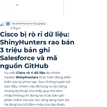
Thanh Hoang
2 thg 4
Cisco bị rò rỉ dữ liệu:
ShinyHunters rao bán
3 triệu bản ghi
Salesforce và mã
nguồn GitHub
Vụ việc 
Cisco rò rỉ dữ liệu
 do nhóm 
hacker 
ShinyHunters
 thực hiện đang diễn 
biến cực kỳ phức tạp. Sau những tuyên bố 
ban đầu, nhóm này đã tung ra các bằng 
chứng kỹ thuật cho thấy quy mô xâm 
nhập không chỉ dừng lại ở các bản ghi 
phần mềm mà còn lan rộng sang toàn bộ 
hạ tầng lưu trữ đám mây của tập đoàn.