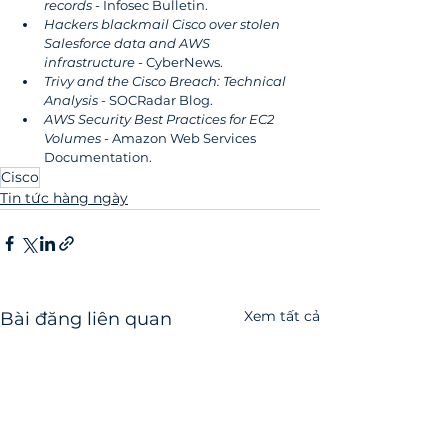
records
 - Infosec Bulletin.
Hackers blackmail Cisco over stolen 
Salesforce data and AWS 
infrastructure
 - CyberNews.
Trivy and the Cisco Breach: Technical 
Analysis
 - SOCRadar Blog.
AWS Security Best Practices for EC2 
Volumes
 - Amazon Web Services 
Documentation.
Cisco
Tin tức hàng ngày
Xem tất cả
Bài đăng liên quan