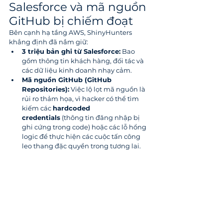
Salesforce và mã nguồn 
GitHub bị chiếm đoạt
Bên cạnh hạ tầng AWS, ShinyHunters 
khẳng định đã nắm giữ:
3 triệu bản ghi từ Salesforce:
 Bao 
gồm thông tin khách hàng, đối tác và 
các dữ liệu kinh doanh nhạy cảm.
Mã nguồn GitHub (GitHub 
Repositories):
 Việc lộ lọt mã nguồn là 
rủi ro thảm họa, vì hacker có thể tìm 
kiếm các 
hardcoded 
credentials
 (thông tin đăng nhập bị 
ghi cứng trong code) hoặc các lỗ hổng 
logic để thực hiện các cuộc tấn công 
leo thang đặc quyền trong tương lai.