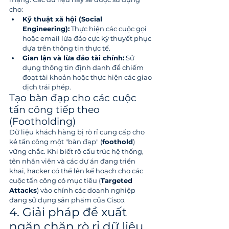
cho:
Kỹ thuật xã hội (Social 
Engineering):
 Thực hiện các cuộc gọi 
hoặc email lừa đảo cực kỳ thuyết phục 
dựa trên thông tin thực tế.
Gian lận và lừa đảo tài chính:
 Sử 
dụng thông tin định danh để chiếm 
đoạt tài khoản hoặc thực hiện các giao 
dịch trái phép.
Tạo bàn đạp cho các cuộc 
tấn công tiếp theo 
(Footholding)
Dữ liệu khách hàng bị rò rỉ cung cấp cho 
kẻ tấn công một "bàn đạp" (
foothold
) 
vững chắc. Khi biết rõ cấu trúc hệ thống, 
tên nhân viên và các dự án đang triển 
khai, hacker có thể lên kế hoạch cho các 
cuộc tấn công có mục tiêu (
Targeted 
Attacks
) vào chính các doanh nghiệp 
đang sử dụng sản phẩm của Cisco.
4. Giải pháp đề xuất 
ngăn chặn rò rỉ dữ liệu 