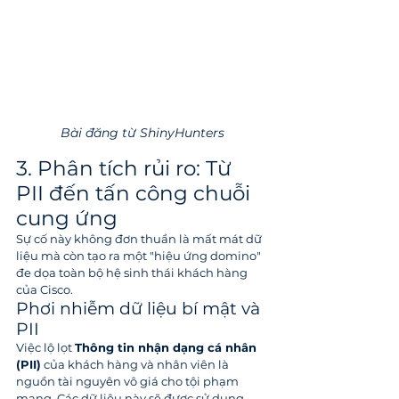
Bài đăng từ ShinyHunters
3. Phân tích rủi ro: Từ 
PII đến tấn công chuỗi 
cung ứng
Sự cố này không đơn thuần là mất mát dữ 
liệu mà còn tạo ra một "hiệu ứng domino" 
đe dọa toàn bộ hệ sinh thái khách hàng 
của Cisco.
Phơi nhiễm dữ liệu bí mật và 
PII
Việc lộ lọt 
Thông tin nhận dạng cá nhân 
(PII)
 của khách hàng và nhân viên là 
nguồn tài nguyên vô giá cho tội phạm 
mạng. Các dữ liệu này sẽ được sử dụng 