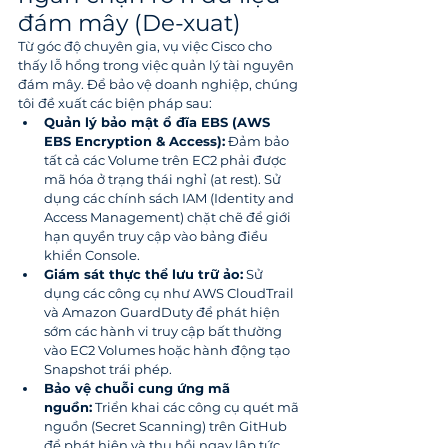
đám mây (De-xuat)
Từ góc độ chuyên gia, vụ việc Cisco cho 
thấy lỗ hổng trong việc quản lý tài nguyên 
đám mây. Để bảo vệ doanh nghiệp, chúng 
tôi đề xuất các biện pháp sau:
Quản lý bảo mật ổ đĩa EBS (AWS 
EBS Encryption & Access):
 Đảm bảo 
tất cả các Volume trên EC2 phải được 
mã hóa ở trạng thái nghỉ (at rest). Sử 
dụng các chính sách IAM (Identity and 
Access Management) chặt chẽ để giới 
hạn quyền truy cập vào bảng điều 
khiển Console.
Giám sát thực thể lưu trữ ảo:
 Sử 
dụng các công cụ như AWS CloudTrail 
và Amazon GuardDuty để phát hiện 
sớm các hành vi truy cập bất thường 
vào EC2 Volumes hoặc hành động tạo 
Snapshot trái phép.
Bảo vệ chuỗi cung ứng mã 
nguồn:
 Triển khai các công cụ quét mã 
nguồn (Secret Scanning) trên GitHub 
để phát hiện và thu hồi ngay lập tức 