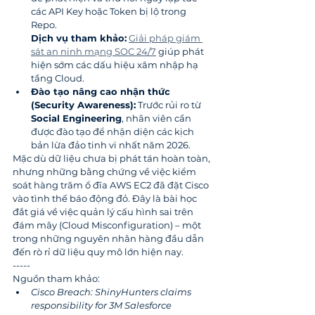
các API Key hoặc Token bị lộ trong 
Repo.
Dịch vụ tham khảo:
Giải pháp giám 
sát an ninh mạng SOC 24/7
 giúp phát 
hiện sớm các dấu hiệu xâm nhập hạ 
tầng Cloud.
Đào tạo nâng cao nhận thức 
(Security Awareness):
 Trước rủi ro từ 
Social Engineering
, nhân viên cần 
được đào tạo để nhận diện các kịch 
bản lừa đảo tinh vi nhất năm 2026.
Mặc dù dữ liệu chưa bị phát tán hoàn toàn, 
nhưng những bằng chứng về việc kiểm 
soát hàng trăm ổ đĩa AWS EC2 đã đặt Cisco 
vào tình thế báo động đỏ. Đây là bài học 
đắt giá về việc quản lý cấu hình sai trên 
đám mây (Cloud Misconfiguration) – một 
trong những nguyên nhân hàng đầu dẫn 
đến rò rỉ dữ liệu quy mô lớn hiện nay.
-----
Nguồn tham khảo:
Cisco Breach: ShinyHunters claims 
responsibility for 3M Salesforce 