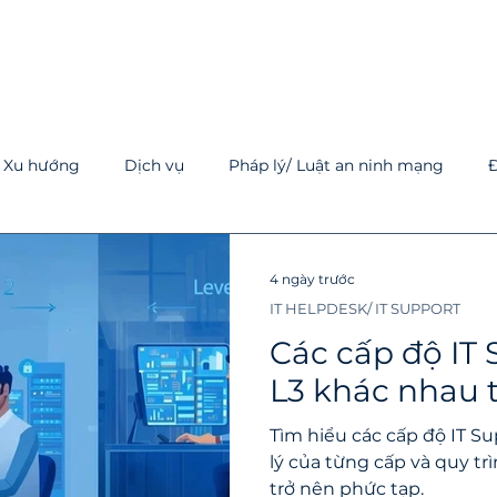
Xu hướng
Dịch vụ
Pháp lý/ Luật an ninh mạng
Đ
a và nhỏ
Cloud
SOC
NOC
AI trong an ninh
4 ngày trước
IT HELPDESK/ IT SUPPORT
IT Helpdesk/ IT Support
Cẩm nang kỹ thuật
Tường lửa 
Các cấp độ IT S
L3 khác nhau 
Tìm hiểu các cấp độ IT Sup
lý của từng cấp và quy tr
trở nên phức tạp.