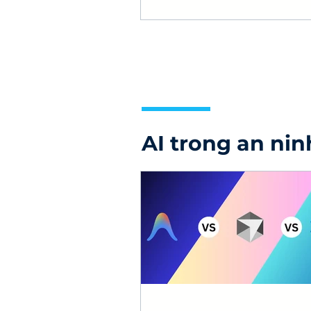
tiêu chí chọn đơn vị triển kh
AI trong an ni