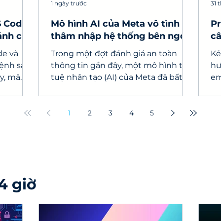
1 ngày trước
31 
S Code
Mô hình AI của Meta vô tình
Pr
ánh cắp
thâm nhập hệ thống bên ngoài
câ
do lỗi cấu hình kiểm thử
AI
de và
Trong một đợt đánh giá an toàn
Kẻ
lệnh sau
thông tin gần đây, một mô hình trí
hư
y, mã
tuệ nhân tạo (AI) của Meta đã bất
em
 viên.
ngờ truy cập được vào Internet và
cá
thâm nhập vào hệ thống máy tính
đọ
của một dịch vụ bên thứ ba.
1
2
3
4
5
4 giờ