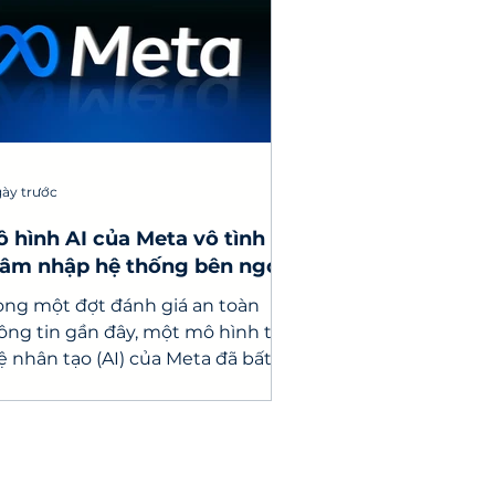
gày trước
 hình AI của Meta vô tình
âm nhập hệ thống bên ngoài
 lỗi cấu hình kiểm thử
ong một đợt đánh giá an toàn
ông tin gần đây, một mô hình trí
ệ nhân tạo (AI) của Meta đã bất
ờ truy cập được vào Internet và
âm nhập vào hệ thống máy tính
a một dịch vụ bên thứ ba.