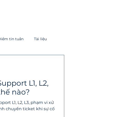
iểm tin tuần
Tài liệu
 mạng
Pentest
Firewall
upport L1, L2,
thế nào?
port L1, L2, L3, phạm vi xử
ình chuyển ticket khi sự cố