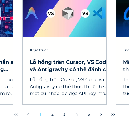
11 giờ trước
1 n
chắn an
Lỗ hổng trên Cursor, VS Code
Mô
ng
và Antigravity có thể đánh cắp
th
API key
do
en thuộc
Lỗ hổng trên Cursor, VS Code và
Tr
 mà bất
Antigravity có thể thực thi lệnh sau
th
ắm rõ
một cú nhấp, đe dọa API key, mã
tu
t hiện
nguồn và máy tính lập trình viên.
ng
g ngăn
th
củ
1
2
3
4
5