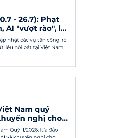
.7 - 26.7): Phạt
AI "vượt rào", lỗ
ập nhật các vụ tấn công, rò
ữ liệu nổi bật tại Việt Nam
Việt Nam quý
à khuyến nghị cho
am Quý II/2026: lừa đảo
c, AI và khuyến nghị cho