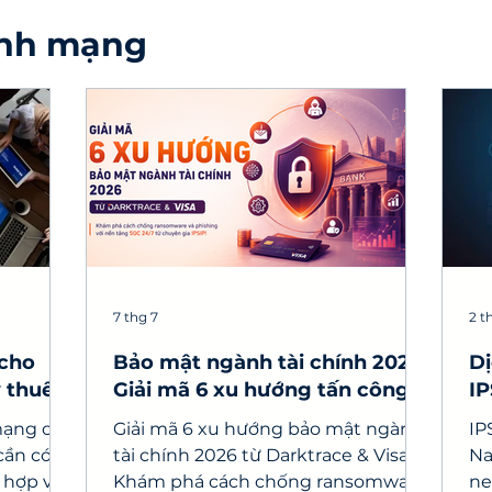
inh mạng
7 thg 7
2 t
 cho
Bảo mật ngành tài chính 2026:
Dị
y thuê
Giải mã 6 xu hướng tấn công
IP
mạng và chiến lược phòng thủ
nh
 mạng cho
Giải mã 6 xu hướng bảo mật ngành
IP
chủ động
cần có,
tài chính 2026 từ Darktrace & Visa.
Na
 hợp và
Khám phá cách chống ransomware
ne