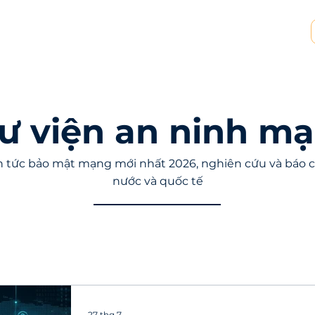
p tác MSP & MSSP
Tài nguyên
Về chúng tôi
ư viện an ninh m
 tức bảo mật mạng mới nhất 2026, nghiên cứu và báo c
nước và quốc tế
27 thg 7