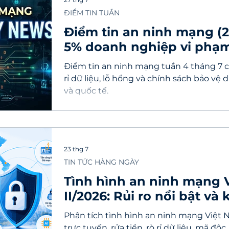
ĐIỂM TIN TUẦN
Điểm tin an ninh mạng (20
5% doanh nghiệp vi phạm, 
hỏng Bing bị khai thác
Điểm tin an ninh mạng tuần 4 tháng 7 c
rỉ dữ liệu, lỗ hổng và chính sách bảo vệ d
và quốc tế.
23 thg 7
TIN TỨC HÀNG NGÀY
Tình hình an ninh mạng 
II/2026: Rủi ro nổi bật v
doanh nghiệp
Phân tích tình hình an ninh mạng Việt N
trực tuyến, rửa tiền, rò rỉ dữ liệu, mã độ