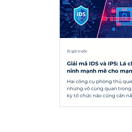
10 giờ trước
Giải mã IDS và IPS: Lá 
ninh mạnh mẽ cho mạ
doanh nghiệp
Hai công cụ phòng thủ qu
nhưng vô cùng quan trọng
kỳ tổ chức nào cũng cần n
chính là IDS (Hệ thống phá
xâm nhập) và IPS (Hệ thốn
chặn xâm nhập).