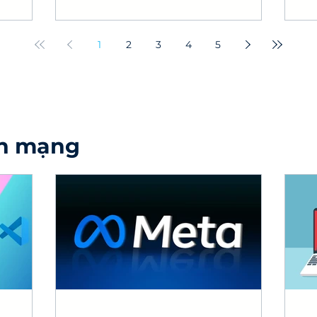
ai.
và phishing với nền tảng SOC 24/7
vấ
từ chuyên gia IPSIP!
1
2
3
4
5
nh mạng