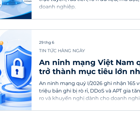
doanh nghiệp.
29 thg 6
TIN TỨC HÀNG NGÀY
An ninh mạng Việt Nam qu
trở thành mục tiêu lớn n
mạng
An ninh mạng quý I/2026 ghi nhận 165 vụ 
triệu bản ghi bị rò rỉ, DDoS và APT gia tă
ro và khuyến nghị dành cho doanh nghi