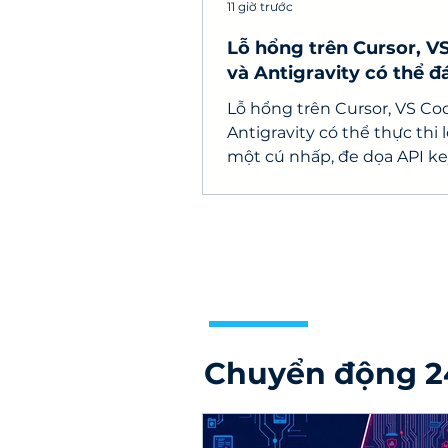
11 giờ trước
Lỗ hổng trên Cursor, V
và Antigravity có thể đ
API key
Lỗ hổng trên Cursor, VS Co
Antigravity có thể thực thi 
một cú nhấp, đe dọa API ke
nguồn và máy tính lập trình
Chuyển động 2