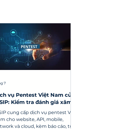
hg 7
ch vụ Pentest Việt Nam của
SIP: Kiểm tra đánh giá xâm
ập hệ thống doanh nghiệp
SIP cung cấp dịch vụ pentest Việt
m cho website, API, mobile,
twork và cloud, kèm báo cáo, tư