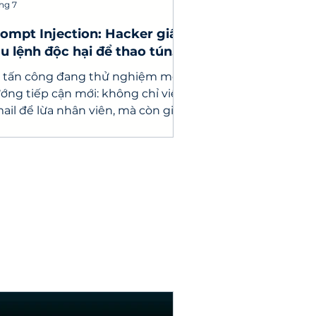
thg 7
ompt Injection: Hacker giấu
u lệnh độc hại để thao túng
 doanh nghiệp
 tấn công đang thử nghiệm một
ớng tiếp cận mới: không chỉ viết
ail để lừa nhân viên, mà còn giấu
c câu lệnh nhằm đánh lừa trợ lý AI
c email.