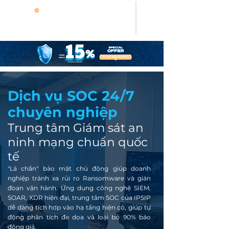
Dịch vụ SOC 24/7
chuyên nghiệp
Trung tâm Giám sát an
ninh mạng chuẩn quốc
tế
"Lá chắn" bảo mật chủ động giúp doanh
nghiệp tránh xa rủi ro Ransomware và gián
đoạn vận hành. Ứng dụng công nghệ SIEM,
SOAR, XDR hiện đại, trung tâm SOC của IPSIP
dễ dàng tích hợp vào hạ tầng hiện có, giúp tự
động phân tích đe dọa và loại bỏ 90% báo
động giả.