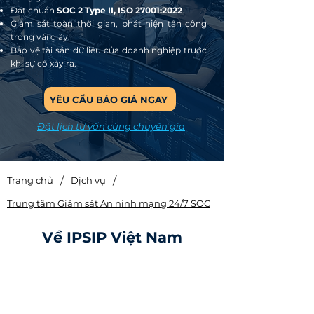
Đạt chuẩn
SOC 2 Type II, ISO 27001:2022
.
Giám sát toàn thời gian, phát hiện tấn công
trong vài giây.
Bảo vệ tài sản dữ liệu của doanh nghiệp trước
khi sự cố xảy ra.
YÊU CẦU BÁO GIÁ NGAY
Đặt lịch tư vấn cùng chuyên gia
/
/
Trang chủ
Dịch vụ
Trung tâm Giám sát An ninh mạng 24/7 SOC
Về IPSIP Việt Nam