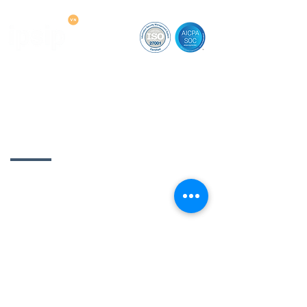
CÔNG TY TNHH MTV IPSIP VIỆT NAM (IPSIP
VIETNAM OMLLC)
​MST:
0313859600
🏢 Số SH05.01 Đường B4, Khu Saritown, Phường
An Khánh, Thành phố Hồ Chí Minh, Việt Nam
​☎
+84 91 885 30 68
Dịch vụ nổi bật
Giải pháp cho SMEs
IT văn phòng
SOC 24/7
NOC 24/7
IT Support
An ninh mạng
Cloud
Firewall
Hợp tác MSP & MSSP