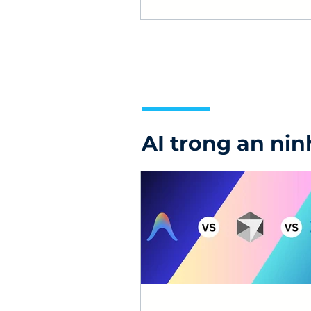
tiêu chí chọn đơn vị triển kh
AI trong an ni