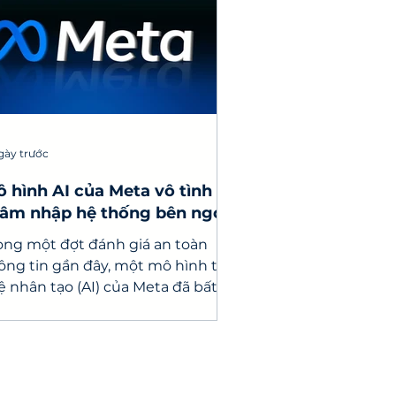
gày trước
 hình AI của Meta vô tình
âm nhập hệ thống bên ngoài
 lỗi cấu hình kiểm thử
ong một đợt đánh giá an toàn
ông tin gần đây, một mô hình trí
ệ nhân tạo (AI) của Meta đã bất
ờ truy cập được vào Internet và
âm nhập vào hệ thống máy tính
a một dịch vụ bên thứ ba.