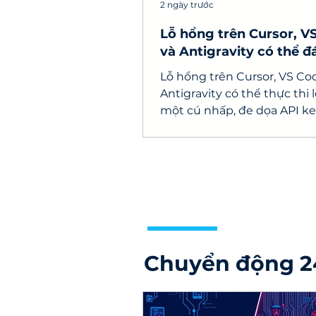
2 ngày trước
Lỗ hổng trên Cursor, V
và Antigravity có thể đ
API key
Lỗ hổng trên Cursor, VS Co
Antigravity có thể thực thi 
một cú nhấp, đe dọa API ke
nguồn và máy tính lập trình
Chuyển động 2