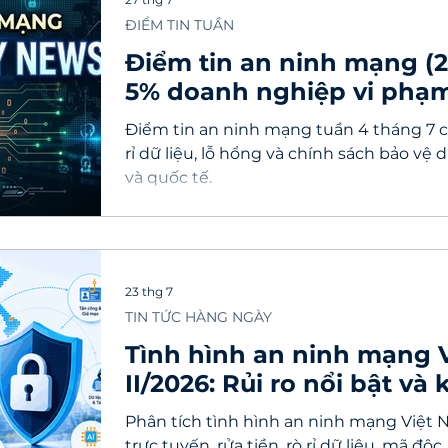
ĐIỂM TIN TUẦN
Điểm tin an ninh mạng (20
5% doanh nghiệp vi phạm, 
hỏng Bing bị khai thác
Điểm tin an ninh mạng tuần 4 tháng 7 c
rỉ dữ liệu, lỗ hổng và chính sách bảo vệ d
và quốc tế.
23 thg 7
TIN TỨC HÀNG NGÀY
Tình hình an ninh mạng 
II/2026: Rủi ro nổi bật v
doanh nghiệp
Phân tích tình hình an ninh mạng Việt N
trực tuyến, rửa tiền, rò rỉ dữ liệu, mã độ