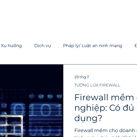
Xu hướng
Dịch vụ
Pháp lý/ Luật an ninh mạng
Đ
a và nhỏ
Cloud
SOC
NOC
AI trong an ninh
29 thg 7
TƯỜNG LỬA FIREWALL
IT Helpdesk/ IT Support
Cẩm nang kỹ thuật
Tường lửa 
Firewall mềm
nghiệp: Có đủ 
dụng?
Firewall mềm cho doanh 