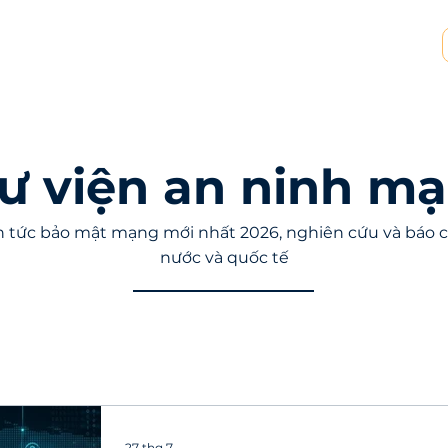
p tác MSP & MSSP
Tài nguyên
Về chúng tôi
ư viện an ninh m
 tức bảo mật mạng mới nhất 2026, nghiên cứu và báo c
nước và quốc tế
27 thg 7