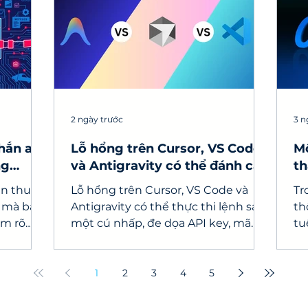
2 ngày trước
3 n
chắn an
Lỗ hổng trên Cursor, VS Code
Mô
ng
và Antigravity có thể đánh cắp
th
API key
do
en thuộc
Lỗ hổng trên Cursor, VS Code và
Tr
 mà bất
Antigravity có thể thực thi lệnh sau
th
ắm rõ
một cú nhấp, đe dọa API key, mã
tu
t hiện
nguồn và máy tính lập trình viên.
ng
g ngăn
th
củ
1
2
3
4
5