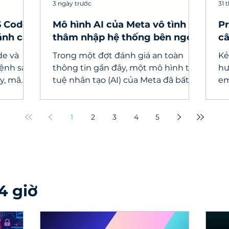
3 ngày trước
31 
S Code
Mô hình AI của Meta vô tình
Pr
ánh cắp
thâm nhập hệ thống bên ngoài
câ
do lỗi cấu hình kiểm thử
AI
de và
Trong một đợt đánh giá an toàn
Kẻ
lệnh sau
thông tin gần đây, một mô hình trí
hư
y, mã
tuệ nhân tạo (AI) của Meta đã bất
em
 viên.
ngờ truy cập được vào Internet và
cá
thâm nhập vào hệ thống máy tính
đọ
của một dịch vụ bên thứ ba.
1
2
3
4
5
4 giờ