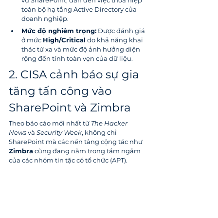
vụ SharePoint, dẫn đến việc thỏa hiệp 
toàn bộ hạ tầng Active Directory của 
doanh nghiệp.
Mức độ nghiêm trọng:
 Được đánh giá 
ở mức 
High/Critical
 do khả năng khai 
thác từ xa và mức độ ảnh hưởng diện 
rộng đến tính toàn vẹn của dữ liệu.
2. CISA cảnh báo sự gia 
tăng tấn công vào 
SharePoint và Zimbra
Theo báo cáo mới nhất từ 
The Hacker 
News
 và 
Security Week
, không chỉ 
SharePoint mà các nền tảng cộng tác như 
Zimbra
 cũng đang nằm trong tầm ngắm 
của các nhóm tin tặc có tổ chức (APT).