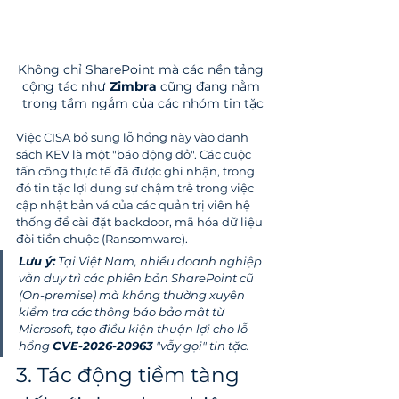
Không chỉ SharePoint mà các nền tảng 
cộng tác như 
Zimbra
 cũng đang nằm 
trong tầm ngắm của các nhóm tin tặc
Việc CISA bổ sung lỗ hổng này vào danh 
sách KEV là một "báo động đỏ". Các cuộc 
tấn công thực tế đã được ghi nhận, trong 
đó tin tặc lợi dụng sự chậm trễ trong việc 
cập nhật bản vá của các quản trị viên hệ 
thống để cài đặt backdoor, mã hóa dữ liệu 
đòi tiền chuộc (Ransomware).
Lưu ý:
 Tại Việt Nam, nhiều doanh nghiệp 
vẫn duy trì các phiên bản SharePoint cũ 
(On-premise) mà không thường xuyên 
kiểm tra các thông báo bảo mật từ 
Microsoft, tạo điều kiện thuận lợi cho lỗ 
hổng 
CVE-2026-20963
 "vẫy gọi" tin tặc.
3. Tác động tiềm tàng 