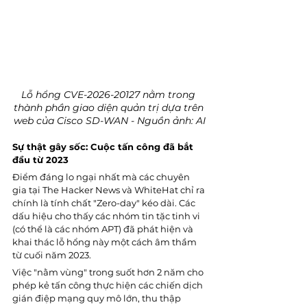
Lỗ hổng CVE-2026-20127 nằm trong 
thành phần giao diện quản trị dựa trên 
web của Cisco SD-WAN - Nguồn ảnh: AI
Sự thật gây sốc: Cuộc tấn công đã bắt 
đầu từ 2023
Điểm đáng lo ngại nhất mà các chuyên 
gia tại The Hacker News và WhiteHat chỉ ra 
chính là tính chất "Zero-day" kéo dài. Các 
dấu hiệu cho thấy các nhóm tin tặc tinh vi 
(có thể là các nhóm APT) đã phát hiện và 
khai thác lỗ hổng này một cách âm thầm 
từ cuối năm 2023.
Việc "nằm vùng" trong suốt hơn 2 năm cho 
phép kẻ tấn công thực hiện các chiến dịch 
gián điệp mạng quy mô lớn, thu thập 