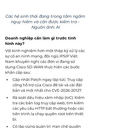
Các hệ sinh thái đang trong tầm ngắm 
nguy hiểm và cần được kiểm tra - 
Nguồn ảnh: AI
Doanh nghiệp cần làm gì trước tình 
hình này?
Với kinh nghiệm hơn một thập kỷ xử lý các 
sự cố an ninh mạng, đội ngũ IPSIP Việt 
Nam khuyến nghị các đơn vị đang sử 
dụng Cisco SD-WAN thực hiện các bước 
khẩn cấp sau:
Cập nhật Patch ngay lập tức: Truy cập 
cổng hỗ trợ của Cisco để tải và cài đặt 
bản vá mới nhất cho CVE-2026-20127.
Rà soát dấu hiệu xâm nhập (IoC): Kiểm 
tra các bản log truy cập web, tìm kiếm 
các yêu cầu HTTP bất thường hoặc các 
tiến trình lạ chạy quyền root trên thiết 
bị.
Cô lập vùng quản trị: Hạn chế quyền 