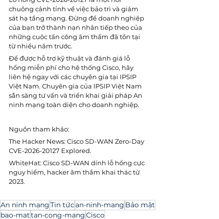
chuông cảnh tỉnh về việc bảo trì và giám 
sát hạ tầng mạng. Đừng để doanh nghiệp 
của bạn trở thành nạn nhân tiếp theo của 
những cuộc tấn công âm thầm đã tồn tại 
từ nhiều năm trước.
Để được hỗ trợ kỹ thuật và đánh giá lỗ 
hổng miễn phí cho hệ thống Cisco, hãy 
liên hệ ngay với các chuyên gia tại IPSIP 
Việt Nam. Chuyên gia của IPSIP Việt Nam 
sẵn sàng tư vấn và triển khai giải pháp An 
ninh mạng toàn diện cho doanh nghiệp.
Nguồn tham khảo:
The Hacker News: Cisco SD-WAN Zero-Day 
CVE-2026-20127 Explored.
WhiteHat: Cisco SD-WAN dính lỗ hổng cực 
nguy hiểm, hacker âm thầm khai thác từ 
2023.
An ninh mạng
Tin tức
an-ninh-mang
Bảo mật
bao-mat
tan-cong-mang
Cisco