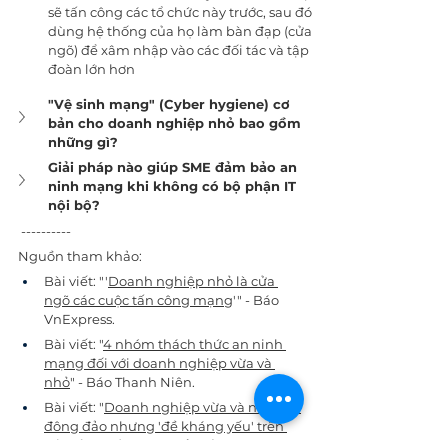
sẽ tấn công các tổ chức này trước, sau đó 
dùng hệ thống của họ làm bàn đạp (cửa 
ngõ) để xâm nhập vào các đối tác và tập 
đoàn lớn hơn
"Vệ sinh mạng" (Cyber hygiene) cơ 
bản cho doanh nghiệp nhỏ bao gồm 
những gì?
Giải pháp nào giúp SME đảm bảo an 
ninh mạng khi không có bộ phận IT 
nội bộ?
 ----------
Nguồn tham khảo:
Bài viết: "'
Doanh nghiệp nhỏ là cửa 
ngõ các cuộc tấn công mạng
'" - Báo 
VnExpress.
Bài viết: "
4 nhóm thách thức an ninh 
mạng đối với doanh nghiệp vừa và 
nhỏ
" - Báo Thanh Niên.
Bài viết: "
Doanh nghiệp vừa và nhỏ tuy 
đông đảo nhưng 'đề kháng yếu' trên 
nền tảng số
" - Báo Tuổi Trẻ Online.