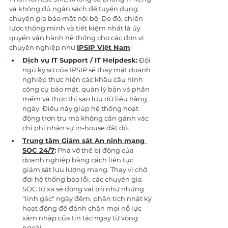
và không đủ ngân sách để tuyển dụng 
chuyên gia bảo mật nội bộ. Do đó, chiến 
lược thông minh và tiết kiệm nhất là ủy 
quyền vận hành hệ thống cho các đơn vị 
chuyên nghiệp như 
IPSIP Việt Nam
:
Dịch vụ IT Support / IT Helpdesk:
 Đội 
ngũ kỹ sư của IPSIP sẽ thay mặt doanh 
nghiệp thực hiện các khâu cấu hình 
công cụ bảo mật, quản lý bản vá phần 
mềm và thực thi sao lưu dữ liệu hằng 
ngày. Điều này giúp hệ thống hoạt 
động trơn tru mà không cần gánh vác 
chi phí nhân sự in-house đắt đỏ.
Trung tâm Giám sát An ninh mạng 
SOC 24/7
:
 Phá vỡ thế bị động của 
doanh nghiệp bằng cách liên tục 
giám sát lưu lượng mạng. Thay vì chờ 
đợi hệ thống báo lỗi, các chuyên gia 
SOC từ xa sẽ đóng vai trò như những 
"lính gác" ngày đêm, phân tích nhật ký 
hoạt động để đánh chặn mọi nỗ lực 
xâm nhập của tin tặc ngay từ vòng 
ngoài.