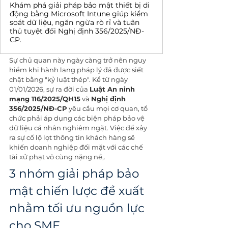
Khám phá giải pháp bảo mật thiết bị di
động bằng Microsoft Intune giúp kiểm
soát dữ liệu, ngăn ngừa rò rỉ và tuân
thủ tuyệt đối Nghị định 356/2025/NĐ-
CP.
Sự chủ quan này ngày càng trở nên nguy 
hiểm khi hành lang pháp lý đã được siết 
chặt bằng "kỷ luật thép". Kể từ ngày 
01/01/2026, sự ra đời của 
Luật An ninh 
mạng 116/2025/QH15
 và 
Nghị định 
356/2025/NĐ-CP
 yêu cầu mọi cơ quan, tổ 
chức phải áp dụng các biện pháp bảo vệ 
dữ liệu cá nhân nghiêm ngặt. Việc để xảy 
ra sự cố lộ lọt thông tin khách hàng sẽ 
khiến doanh nghiệp đối mặt với các chế 
tài xử phạt vô cùng nặng nề,.
3 nhóm giải pháp bảo 
mật chiến lược đề xuất 
nhằm tối ưu nguồn lực 
cho SME