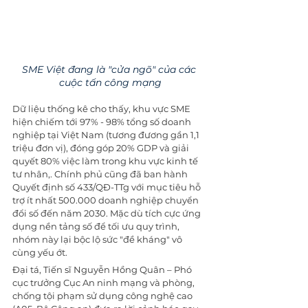
SME Việt đang là "cửa ngõ" của các 
cuộc tấn công mạng
Dữ liệu thống kê cho thấy, khu vực SME 
hiện chiếm tới 97% - 98% tổng số doanh 
nghiệp tại Việt Nam (tương đương gần 1,1 
triệu đơn vị), đóng góp 20% GDP và giải 
quyết 80% việc làm trong khu vực kinh tế 
tư nhân,. Chính phủ cũng đã ban hành 
Quyết định số 433/QĐ-TTg với mục tiêu hỗ 
trợ ít nhất 500.000 doanh nghiệp chuyển 
đổi số đến năm 2030. Mặc dù tích cực ứng 
dụng nền tảng số để tối ưu quy trình, 
nhóm này lại bộc lộ sức "đề kháng" vô 
cùng yếu ớt.
Đại tá, Tiến sĩ Nguyễn Hồng Quân – Phó 
cục trưởng Cục An ninh mạng và phòng, 
chống tội phạm sử dụng công nghệ cao 