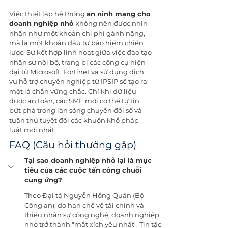
Việc thiết lập hệ thống 
an ninh mạng cho 
doanh nghiệp nhỏ
 không nên được nhìn 
nhận như một khoản chi phí gánh nặng, 
mà là một khoản đầu tư bảo hiểm chiến 
lược. Sự kết hợp linh hoạt giữa việc đào tạo 
nhân sự nội bộ, trang bị các công cụ hiện 
đại từ Microsoft, Fortinet và sử dụng dịch 
vụ hỗ trợ chuyên nghiệp từ IPSIP sẽ tạo ra 
một lá chắn vững chắc. Chỉ khi dữ liệu 
được an toàn, các SME mới có thể tự tin 
bứt phá trong làn sóng chuyển đổi số và 
tuân thủ tuyệt đối các khuôn khổ pháp 
luật mới nhất.
FAQ (Câu hỏi thường gặp)
Tại sao doanh nghiệp nhỏ lại là mục 
tiêu của các cuộc tấn công chuỗi 
cung ứng?
Theo Đại tá Nguyễn Hồng Quân (Bộ 
Công an), do hạn chế về tài chính và 
thiếu nhân sự công nghệ, doanh nghiệp 
nhỏ trở thành "mắt xích yếu nhất". Tin tặc 