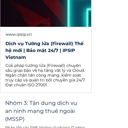
www.ipsip.vn
Dịch vụ Tường lửa (Firewall) Thế
hệ mới | Bảo mật 24/7 | IPSIP
Vietnam
Giải pháp tường lửa (Firewall) chuyên
sâu giúp bảo vệ hạ tầng vật lý và Cloud.
Ngăn chặn tấn công mạng, kiểm soát
truy cập và quản trị bởi chuyên gia 24/7.
Đạt chuẩn ISO 27001.
Nhóm 3: Tận dụng dịch vụ 
an ninh mạng thuê ngoài 
(MSSP)
Phần lớn các SME không có phòng IT riêng 