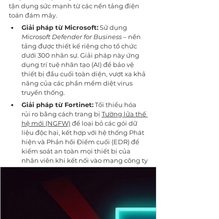
tận dụng sức mạnh từ các nền tảng điện 
toán đám mây.
Giải pháp từ Microsoft:
 Sử dụng 
Microsoft Defender for Business
 – nền 
tảng được thiết kế riêng cho tổ chức 
dưới 300 nhân sự. Giải pháp này ứng 
dụng trí tuệ nhân tạo (AI) để bảo vệ 
thiết bị đầu cuối toàn diện, vượt xa khả 
năng của các phần mềm diệt virus 
truyền thống.
Giải pháp từ Fortinet:
 Tối thiểu hóa 
rủi ro bằng cách trang bị 
Tường lửa thế 
hệ mới (NGFW)
 để loại bỏ các gói dữ 
liệu độc hại, kết hợp với hệ thống Phát 
hiện và Phản hồi Điểm cuối (EDR) để 
kiểm soát an toàn mọi thiết bị của 
nhân viên khi kết nối vào mạng công ty