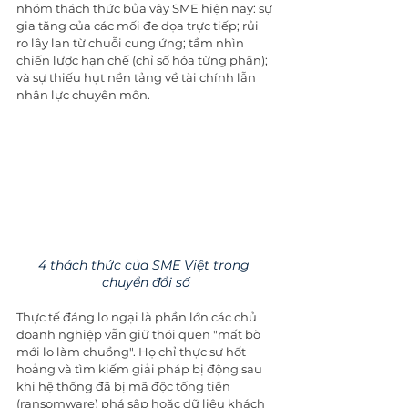
nhóm thách thức bủa vây SME hiện nay: sự 
gia tăng của các mối đe dọa trực tiếp; rủi 
ro lây lan từ chuỗi cung ứng; tầm nhìn 
chiến lược hạn chế (chỉ số hóa từng phần); 
và sự thiếu hụt nền tảng về tài chính lẫn 
nhân lực chuyên môn.
4 thách thức của SME Việt trong 
chuyển đổi số
Thực tế đáng lo ngại là phần lớn các chủ 
doanh nghiệp vẫn giữ thói quen "mất bò 
mới lo làm chuồng". Họ chỉ thực sự hốt 
hoảng và tìm kiếm giải pháp bị động sau 
khi hệ thống đã bị mã độc tống tiền 
(ransomware) phá sập hoặc dữ liệu khách 