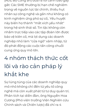
(A05, Bộ Công an) đưa ra lời cảnh báo gay 
gắt: Các SME thường bị hạn chế nghiêm 
trọng về nguồn lực tài chính, thiếu hụt 
nhân sự công nghệ và gần như không có 
kinh nghiệm ứng phó sự cố,. Yếu huyệt 
này biến họ thành "mắt xích yếu nhất" 
trong hệ sinh thái số. Tin tặc không còn 
nhắm trực tiếp vào các tập đoàn lớn được 
bảo vệ kiên cố, mà lợi dụng các doanh 
nghiệp nhỏ làm "cửa ngõ" xâm nhập, từ 
đó phát động các cuộc tấn công chuỗi 
cung ứng quy mô lớn.
4 nhóm thách thức cốt 
lõi và rào cản pháp lý 
khắt khe
Sự lúng túng của các doanh nghiệp quy 
mô nhỏ không chỉ đến từ yếu tố công 
nghệ mà còn xuất phát từ tư duy quản trị. 
Phân tích tại diễn đàn, ông Nguyễn Hoa 
Cương (Phó viện trưởng Viện Nghiên cứu 
Chính sách và Chiến lược) đã chỉ ra 4 