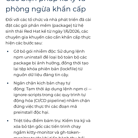
phòng ngừa khẩn cấp
Đối với các tổ chức và nhà phát triển đã cài 
đặt các gói phần mềm (package) từ hệ 
sinh thái Red Hat kể từ ngày 1/6/2026, các 
chuyên gia khuyến cáo cần khẩn cấp thực 
hiện các bước sau:
Gỡ bỏ gói nhiễm độc: Sử dụng lệnh 
npm uninstall để loại bỏ toàn bộ các 
package bị ảnh hưởng, đồng thời tạo 
lại tệp khóa phiên bản (lockfile) từ 
nguồn dữ liệu đáng tin cậy.
Ngăn chặn kịch bản chạy tự 
động: Tạm thời áp dụng lệnh npm ci --
ignore-scripts trong các quy trình tự 
động hóa (CI/CD pipeline) nhằm chặn 
đứng việc thực thi các đoạn mã 
preinstall độc hại.
Triệt tiêu điểm bám trụ: Kiểm tra kỹ và 
xóa bỏ tận gốc các tiến trình chạy 
ngầm kitty-monitor và gh-token-