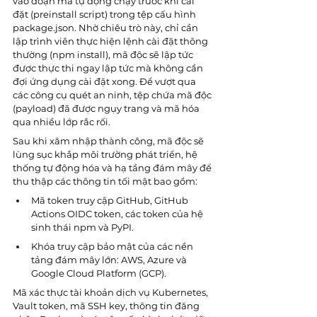
vào đoạn mã tự động chạy trước khi cài 
đặt (preinstall script) trong tệp cấu hình 
package.json. Nhờ chiêu trò này, chỉ cần 
lập trình viên thực hiện lệnh cài đặt thông 
thường (npm install), mã độc sẽ lập tức 
được thực thi ngay lập tức mà không cần 
đợi ứng dụng cài đặt xong. Để vượt qua 
các công cụ quét an ninh, tệp chứa mã độc 
(payload) đã được ngụy trang và mã hóa 
qua nhiều lớp rắc rối.
Sau khi xâm nhập thành công, mã độc sẽ 
lùng sục khắp môi trường phát triển, hệ 
thống tự động hóa và hạ tầng đám mây để 
thu thập các thông tin tối mật bao gồm:
Mã token truy cập GitHub, GitHub 
Actions OIDC token, các token của hệ 
sinh thái npm và PyPI.
Khóa truy cập bảo mật của các nền 
tảng đám mây lớn: AWS, Azure và 
Google Cloud Platform (GCP).
Mã xác thực tài khoản dịch vụ Kubernetes, 
Vault token, mã SSH key, thông tin đăng 