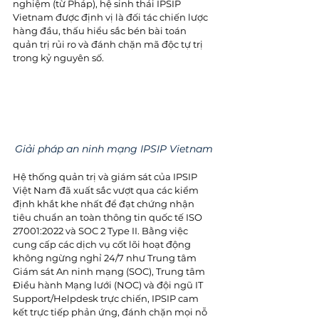
nghiệm (từ Pháp), hệ sinh thái IPSIP 
Vietnam được định vị là đối tác chiến lược 
hàng đầu, thấu hiểu sắc bén bài toán 
quản trị rủi ro và đánh chặn mã độc tự trị 
trong kỷ nguyên số. 
Giải pháp an ninh mạng IPSIP Vietnam
Hệ thống quản trị và giám sát của IPSIP 
Việt Nam đã xuất sắc vượt qua các kiểm 
định khắt khe nhất để đạt chứng nhận 
tiêu chuẩn an toàn thông tin quốc tế ISO 
27001:2022 và SOC 2 Type II. Bằng việc 
cung cấp các dịch vụ cốt lõi hoạt động 
không ngừng nghỉ 24/7 như Trung tâm 
Giám sát An ninh mạng (SOC), Trung tâm 
Điều hành Mạng lưới (NOC) và đội ngũ IT 
Support/Helpdesk trực chiến, IPSIP cam 
kết trực tiếp phản ứng, đánh chặn mọi nỗ 