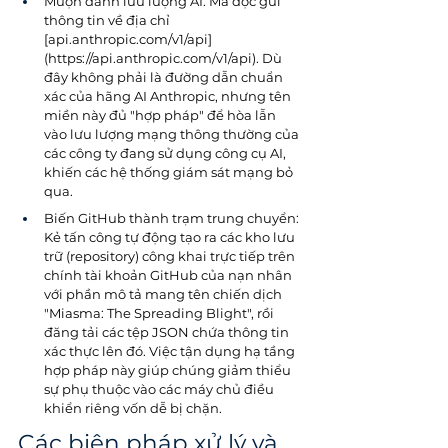
Mượn danh lưu lượng AI: Mã độc gửi 
thông tin về địa chỉ 
[
api.anthropic.com/v1/api]
(https://api.anthropic.com/v1/api)
. Dù 
đây không phải là đường dẫn chuẩn 
xác của hãng AI Anthropic, nhưng tên 
miền này đủ "hợp pháp" để hòa lẫn 
vào lưu lượng mạng thông thường của 
các công ty đang sử dụng công cụ AI, 
khiến các hệ thống giám sát mạng bỏ 
qua.
Biến GitHub thành trạm trung chuyển: 
Kẻ tấn công tự động tạo ra các kho lưu 
trữ (repository) công khai trực tiếp trên 
chính tài khoản GitHub của nạn nhân 
với phần mô tả mang tên chiến dịch 
"Miasma: The Spreading Blight", rồi 
đăng tải các tệp JSON chứa thông tin 
xác thực lên đó. Việc tận dụng hạ tầng 
hợp pháp này giúp chúng giảm thiểu 
sự phụ thuộc vào các máy chủ điều 
khiển riêng vốn dễ bị chặn.
Các biện pháp xử lý và 