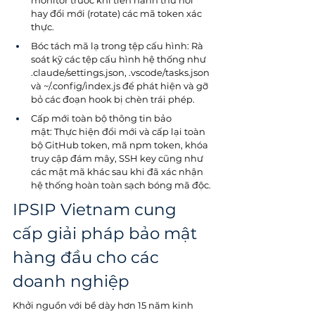
monitor trước khi tiến hành thu hồi 
hay đổi mới (rotate) các mã token xác 
thực.
Bóc tách mã lạ trong tệp cấu hình: Rà 
soát kỹ các tệp cấu hình hệ thống như 
.claude/settings.json, .vscode/tasks.json 
và ~/.config/index.js để phát hiện và gỡ 
bỏ các đoạn hook bị chèn trái phép.
Cấp mới toàn bộ thông tin bảo 
mật: Thực hiện đổi mới và cấp lại toàn 
bộ GitHub token, mã npm token, khóa 
truy cập đám mây, SSH key cũng như 
các mật mã khác sau khi đã xác nhận 
hệ thống hoàn toàn sạch bóng mã độc.
IPSIP Vietnam cung 
cấp giải pháp bảo mật 
hàng đầu cho các 
doanh nghiệp
Khởi nguồn với bề dày hơn 15 năm kinh 