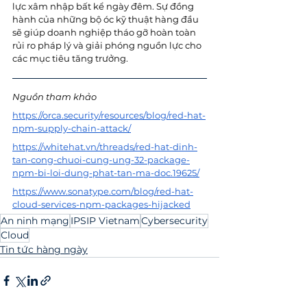
lực xâm nhập bất kể ngày đêm. Sự đồng 
hành của những bộ óc kỹ thuật hàng đầu 
sẽ giúp doanh nghiệp tháo gỡ hoàn toàn 
rủi ro pháp lý và giải phóng nguồn lực cho 
các mục tiêu tăng trưởng.
Nguồn tham khảo
https://orca.security/resources/blog/red-hat-
npm-supply-chain-attack/
https://whitehat.vn/threads/red-hat-dinh-
tan-cong-chuoi-cung-ung-32-package-
npm-bi-loi-dung-phat-tan-ma-doc.19625/
https://www.sonatype.com/blog/red-hat-
cloud-services-npm-packages-hijacked
An ninh mạng
IPSIP Vietnam
Cybersecurity
Cloud
Tin tức hàng ngày