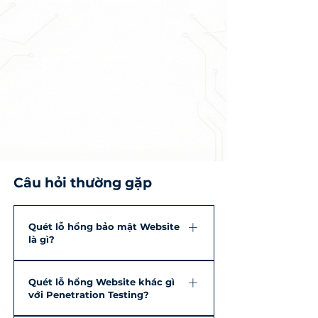
Câu hỏi thường gặp
Quét lỗ hổng bảo mật Website
là gì?
Quét lỗ hổng bảo mật Website
Quét lỗ hổng Website khác gì
(Website Vulnerability Scan) là quá
với Penetration Testing?
trình sử dụng các công cụ chuyên