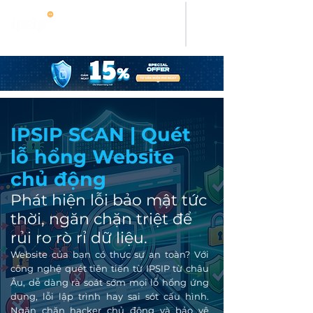
IPSIP SCAN | Quét
lỗ hổng Website
chủ động
Phát hiện lỗi bảo mật tức
thời, ngăn chặn triệt để
rủi ro rò rỉ dữ liệu.
Website của bạn có thực sự an toàn? Với
công nghệ quét tiên tiến từ IPSIP từ châu
Âu, dễ dàng rà soát sớm mọi lỗ hổng ứng
dụng, lỗi lập trình hay sai sót cấu hình.
Ngăn chặn hacker chủ động và bảo vệ