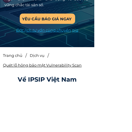
vững chắc tài sản số.
YÊU CẦU BÁO GIÁ NGAY
Đặt lịch tư vấn cùng chuyên gia
/
/
Trang chủ
Dịch vụ
Quét lỗ hỏng bảo mật Vulnerability Scan
Về IPSIP Việt Nam