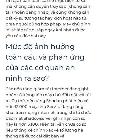
Tin tặc hoàn toàn có thể thực hiện từ xa 
mà không cần quyền truy cập (không cần 
tài khoản đăng nhập) và cũng không cần 
bất kỳ sự tương tác hay kích hoạt nào từ 
phía người dùng hợp pháp. Máy chủ dính 
lỗi sẽ lập tức bị sập ngay khi nhận được 
yêu cầu độc hại này. 
Mức độ ảnh hưởng 
toàn cầu và phản ứng 
của các cơ quan an 
ninh ra sao?
Các nền tảng giám sát internet đang ghi 
nhận số lượng lớn máy chủ đối mặt với rủi 
ro. Cụ thể, nền tảng Shodan phát hiện có 
hơn 12.000 máy chủ Serv-U đang công 
khai trên mạng internet, trong khi tổ chức 
bảo mật Shadowserver ghi nhận con số 
này là hơn 3.100. Hiện tại vẫn chưa có số 
liệu thống kê chính xác về số lượng hệ 
thống đã được cài đặt bản vá. 