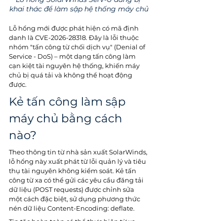
khai thác để làm sập hệ thống máy chủ
Lỗ hổng mới được phát hiện có mã định 
danh là CVE-2026-28318. Đây là lỗi thuộc 
nhóm "tấn công từ chối dịch vụ" (Denial of 
Service - DoS) – một dạng tấn công làm 
cạn kiệt tài nguyên hệ thống, khiến máy 
chủ bị quá tải và không thể hoạt động 
được.
Kẻ tấn công làm sập 
máy chủ bằng cách 
nào?
Theo thông tin từ nhà sản xuất SolarWinds, 
lỗ hổng này xuất phát từ lỗi quản lý và tiêu 
thụ tài nguyên không kiểm soát. Kẻ tấn 
công từ xa có thể gửi các yêu cầu đăng tải 
dữ liệu (POST requests) được chỉnh sửa 
một cách đặc biệt, sử dụng phương thức 
nén dữ liệu Content-Encoding: deflate.