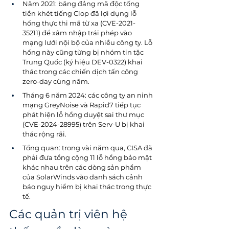
Năm 2021: băng đảng mã độc tống 
tiền khét tiếng Clop đã lợi dụng lỗ 
hổng thực thi mã từ xa (CVE-2021-
35211) để xâm nhập trái phép vào 
mạng lưới nội bộ của nhiều công ty. Lỗ 
hổng này cũng từng bị nhóm tin tặc 
Trung Quốc (ký hiệu DEV-0322) khai 
thác trong các chiến dịch tấn công 
zero-day cùng năm.
Tháng 6 năm 2024: các công ty an ninh 
mạng GreyNoise và Rapid7 tiếp tục 
phát hiện lỗ hổng duyệt sai thư mục 
(CVE-2024-28995) trên Serv-U bị khai 
thác rộng rãi. 
Tổng quan: trong vài năm qua, CISA đã 
phải đưa tổng cộng 11 lỗ hổng bảo mật 
khác nhau trên các dòng sản phẩm 
của SolarWinds vào danh sách cảnh 
báo nguy hiểm bị khai thác trong thực 
tế. 
Các quản trị viên hệ 