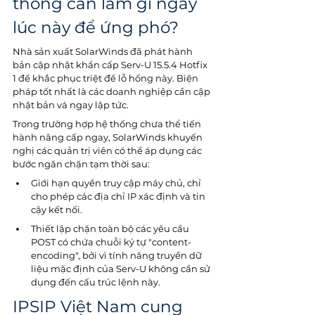
thống cần làm gì ngay 
lúc này để ứng phó?
Nhà sản xuất SolarWinds đã phát hành 
bản cập nhật khẩn cấp Serv-U 15.5.4 Hotfix 
1 để khắc phục triệt để lỗ hổng này. Biện 
pháp tốt nhất là các doanh nghiệp cần cập 
nhật bản vá ngay lập tức. 
Trong trường hợp hệ thống chưa thể tiến 
hành nâng cấp ngay, SolarWinds khuyến 
nghị các quản trị viên có thể áp dụng các 
bước ngăn chặn tạm thời sau: 
Giới hạn quyền truy cập máy chủ, chỉ 
cho phép các địa chỉ IP xác định và tin 
cậy kết nối.
Thiết lập chặn toàn bộ các yêu cầu 
POST có chứa chuỗi ký tự "content-
encoding", bởi vì tính năng truyền dữ 
liệu mặc định của Serv-U không cần sử 
dụng đến cấu trúc lệnh này.  
IPSIP Việt Nam cung 