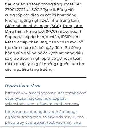
tiêu chuẩn an toàn thông tin quốc tế ISO 
27001:2022 và SOC 2 Type II. Bằng việc 
cung cấp các dịch vụ cốt lõi hoạt động 
không ngừng nghỉ 24/7 như 
Trung tâm 
Giám sát An ninh mạng (SOC)
, 
Trung tâm 
Điều hành Mạng lưới (NOC)
 và đội ngũ IT 
Support/Helpdesk trực chiến, IPSIP cam 
kết trực tiếp phản ứng, đánh chặn mọi nỗ 
lực xâm nhập bất kể ngày đêm. Sự đồng 
hành của những bộ óc kỹ thuật hàng đầu 
sẽ giúp doanh nghiệp tháo gỡ hoàn toàn 
rủi ro pháp lý và giải phóng nguồn lực cho 
các mục tiêu tăng trưởng. 
Nguồn tham khảo 
https://www.bleepingcomputer.com/news/s
ecurity/cisa-hackers-now-exploit-
solarwinds-serv-u-flaw-to-crash-servers/
https://antoanthongtin.vn/tin/lo-hong-
nghiem-trong-tren-solarwinds-serv-u-cho-
phep-truy-cap-quyen-root-vao-may-chu