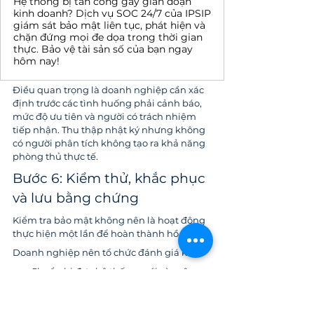
Hệ thống bị tấn công gây gián đoạn
kinh doanh? Dịch vụ SOC 24/7 của IPSIP
giám sát bảo mật liên tục, phát hiện và
chặn đứng mọi đe dọa trong thời gian
thực. Bảo vệ tài sản số của bạn ngay
hôm nay!
Điều quan trọng là doanh nghiệp cần xác 
định trước các tình huống phải cảnh báo, 
mức độ ưu tiên và người có trách nhiệm 
tiếp nhận. Thu thập nhật ký nhưng không 
có người phân tích không tạo ra khả năng 
phòng thủ thực tế.
Bước 6: Kiểm thử, khắc phục 
và lưu bằng chứng
Kiểm tra bảo mật không nên là hoạt động 
thực hiện một lần để hoàn thành hồ sơ.
Doanh nghiệp nên tổ chức đánh giá khi:
Chuẩn bị đưa hệ thống mới vào vận 
hành.
Có thay đổi lớn về kiến trúc.