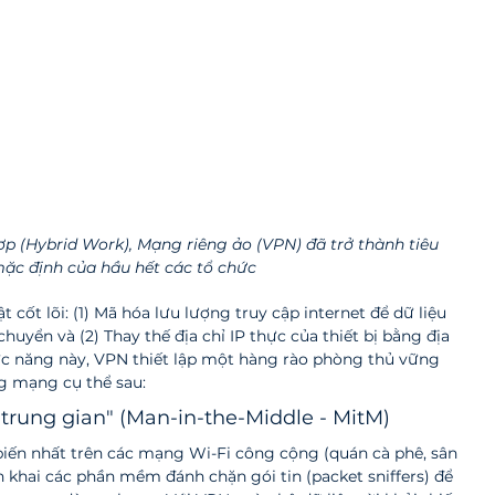
p (Hybrid Work), Mạng riêng ảo (VPN) đã trở thành tiêu 
ặc định của hầu hết các tổ chức
 cốt lõi: (1) Mã hóa lưu lượng truy cập internet để dữ liệu 
huyển và (2) Thay thế địa chỉ IP thực của thiết bị bằng địa 
ức năng này, VPN thiết lập một hàng rào phòng thủ vững 
ng mạng cụ thể sau:
 trung gian" (Man-in-the-Middle - MitM)
iến nhất trên các mạng Wi-Fi công cộng (quán cà phê, sân 
iển khai các phần mềm đánh chặn gói tin (packet sniffers) để 