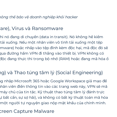
ông thể bảo vệ doanh nghiệp khỏi hacker
are), Virus và Ransomware
hi nó đang di chuyển (data in transit). Nó không hề kiểm 
 tải xuống. Nếu một nhân viên vô tình tải xuống một tệp 
mware) hoặc nhấp vào tệp đính kèm độc hại, mã độc đó sẽ 
qua đường hầm VPN đi thẳng vào thiết bị. VPN không có 
 độc đang thực thi trong bộ nhớ (RAM) hoặc đang mã hóa ổ 
ng) và Thao túng tâm lý (Social Engineering)
ăng nhập Microsoft 365 hoặc Google Workspace giả mạo để 
nhân viên điền thông tin vào các trang web này, VPN sẽ mã 
máy chủ của tin tặc. Kỹ thuật thao túng tâm lý đánh trực 
 bất cẩn, sự sợ hãi), và không có bất kỳ thuật toán mã hóa 
 một người tự nguyện giao nộp mật khẩu của chính mình.
 Screen Capture Malware