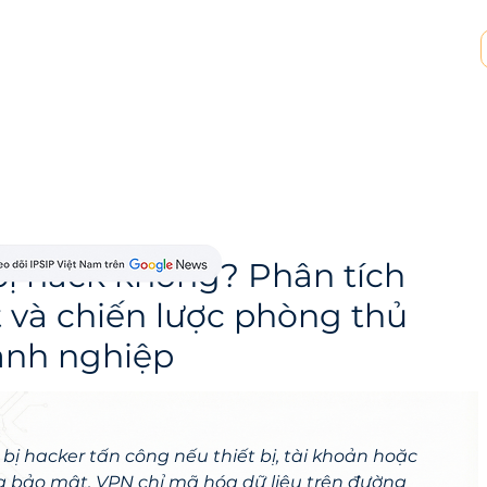
p tác MSP & MSSP
Tài nguyên
Về chúng tôi
ị hack không? Phân tích
 và chiến lược phòng thủ
anh nghiệp
ị hacker tấn công nếu thiết bị, tài khoản hoặc 
g bảo mật. VPN chỉ mã hóa dữ liệu trên đường 