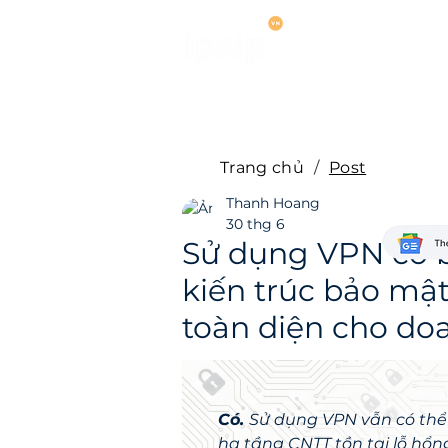
Dịch vụ
Hợ
Trang chủ
/
Post
Thanh Hoang
30 thg 6
Sử dụng VPN có b
kiến trúc bảo mật
toàn diện cho do
Có. 
Sử dụng VPN vẫn có thể b
hạ tầng CNTT tồn tại lỗ hổn