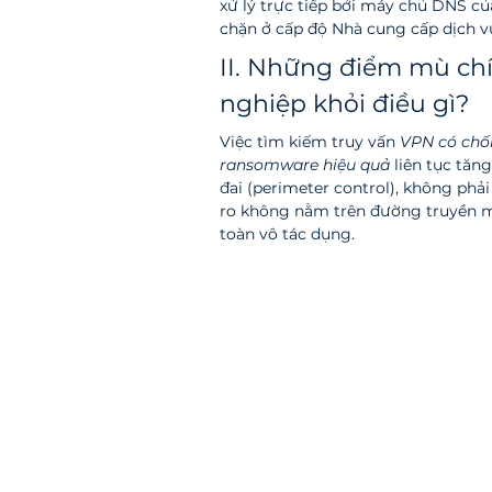
xử lý trực tiếp bởi máy chủ DNS củ
chặn ở cấp độ Nhà cung cấp dịch vụ 
II. Những điểm mù c
nghiệp khỏi điều gì?
Việc tìm kiếm truy vấn 
VPN có chố
ransomware hiệu quả
 liên tục tăn
đai (perimeter control), không phải
ro không nằm trên đường truyền mà
toàn vô tác dụng.