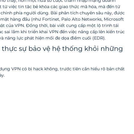
cho thấy, hơn một nửa số cuộc thâm nhập mạng doanh 
từ việc tin tặc bẻ khóa các giao thức mã hóa, mà đến từ 
 chính phía người dùng. Bài phân tích chuyên sâu này, được 
 mật hàng đầu (như Fortinet, Palo Alto Networks, Microsoft 
uật của VPN. Đồng thời, bài viết cung cấp một lộ trình tái 
ác sai lầm khi triển khai VPN đến việc nâng cấp lên kiến trúc 
và năng lực phát hiện mối đe dọa điểm cuối (EDR).
) thực sự bảo vệ hệ thống khỏi những 
 dụng VPN có bị hack không, trước tiên cần hiểu rõ bản chất 
y. 