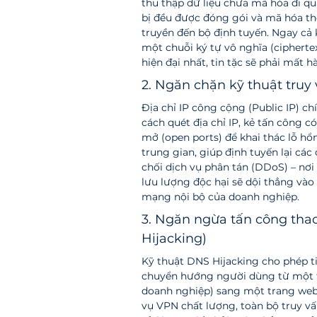
thu thập dữ liệu chưa mã hóa đi qu
bị đều được đóng gói và mã hóa th
truyền đến bộ định tuyến. Ngay cả k
một chuỗi ký tự vô nghĩa (cipherte
hiện đại nhất, tin tặc sẽ phải mất 
2. Ngăn chặn kỹ thuật truy
Địa chỉ IP công cộng (Public IP) ch
cách quét địa chỉ IP, kẻ tấn công c
mở (open ports) để khai thác lỗ hổ
trung gian, giúp định tuyến lại các
chối dịch vụ phân tán (DDoS) – nơi
lưu lượng độc hại sẽ dội thẳng vào
mạng nội bộ của doanh nghiệp.
3. Ngăn ngừa tấn công tha
Hijacking)
Kỹ thuật DNS Hijacking cho phép tin
chuyển hướng người dùng từ một 
doanh nghiệp) sang một trang web l
vụ VPN chất lượng, toàn bộ truy v