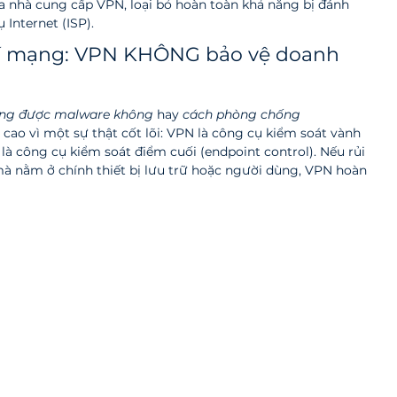
a nhà cung cấp VPN, loại bỏ hoàn toàn khả năng bị đánh 
Internet (ISP).
hí mạng: VPN KHÔNG bảo vệ doanh 
ng được malware không
 hay 
cách phòng chống 
g cao vì một sự thật cốt lõi: VPN là công cụ kiểm soát vành 
 là công cụ kiểm soát điểm cuối (endpoint control). Nếu rủi 
 nằm ở chính thiết bị lưu trữ hoặc người dùng, VPN hoàn 