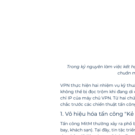
Trong kỷ nguyên làm việc kết hợ
chuẩn m
VPN thực hiện hai nhiệm vụ kỹ thuật
không thể bị đọc trộm khi đang di c
chỉ IP của máy chủ VPN. Từ hai ch
chắc trước các chiến thuật tấn cô
1. Vô hiệu hóa tấn công "Kẻ
Tấn công MitM thường xảy ra phổ b
bay, khách sạn). Tại đây, tin tặc tr