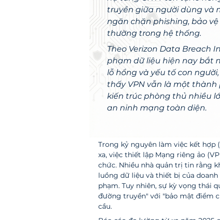
truyền giữa người dùng và 
ngăn chặn phishing, bảo vệ 
thường trong hệ thống.
Theo Verizon Data Breach In
phạm dữ liệu hiện nay bắt n
lỗ hổng và yếu tố con người,
thấy VPN vẫn là một thành 
kiến trúc phòng thủ nhiều l
an ninh mạng toàn diện.
Trong kỷ nguyên làm việc kết hợp 
xa, việc thiết lập Mạng riêng ảo (V
chức. Nhiều nhà quản trị tin rằng 
luồng dữ liệu và thiết bị của doan
phạm. Tuy nhiên, sự kỳ vọng thái 
đường truyền" với "bảo mật điểm c
cầu.