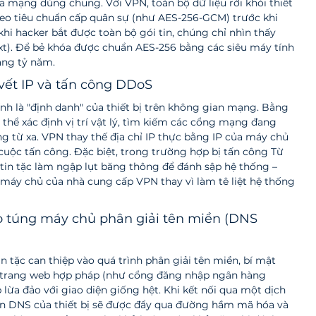
a mạng dùng chung. Với VPN, toàn bộ dữ liệu rời khỏi thiết 
eo tiêu chuẩn cấp quân sự (như AES-256-GCM) trước khi 
hi hacker bắt được toàn bộ gói tin, chúng chỉ nhìn thấy 
xt). Để bẻ khóa được chuẩn AES-256 bằng các siêu máy tính 
hàng tỷ năm.
 vết IP và tấn công DDoS
ính là "định danh" của thiết bị trên không gian mạng. Bằng 
ó thể xác định vị trí vật lý, tìm kiếm các cổng mạng đang 
ng từ xa. VPN thay thế địa chỉ IP thực bằng IP của máy chủ 
 cuộc tấn công. Đặc biệt, trong trường hợp bị tấn công Từ 
 tin tặc làm ngập lụt băng thông để đánh sập hệ thống – 
 máy chủ của nhà cung cấp VPN thay vì làm tê liệt hệ thống 
o túng máy chủ phân giải tên miền (DNS 
 tặc can thiệp vào quá trình phân giải tên miền, bí mật 
trang web hợp pháp (như cổng đăng nhập ngân hàng 
ừa đảo với giao diện giống hệt. Khi kết nối qua một dịch 
ấn DNS của thiết bị sẽ được đẩy qua đường hầm mã hóa và 