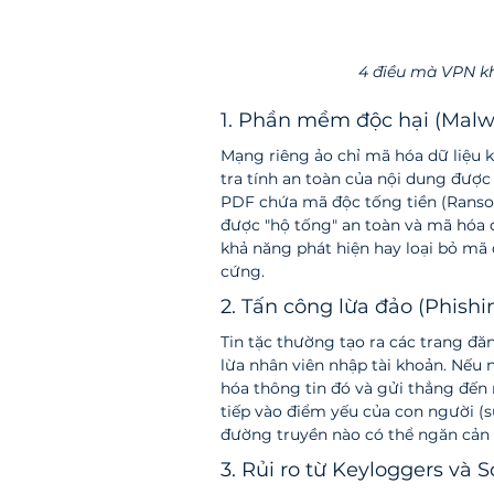
4 điều mà VPN kh
1. Phần mềm độc hại (Malw
Mạng riêng ảo chỉ mã hóa dữ liệu k
tra tính an toàn của nội dung được
PDF chứa mã độc tống tiền (Ranso
được "hộ tống" an toàn và mã hóa 
khả năng phát hiện hay loại bỏ mã
cứng.
2. Tấn công lừa đảo (Phishi
Tin tặc thường tạo ra các trang đ
lừa nhân viên nhập tài khoản. Nếu 
hóa thông tin đó và gửi thẳng đến 
tiếp vào điểm yếu của con người (sự
đường truyền nào có thể ngăn cản
3. Rủi ro từ Keyloggers và