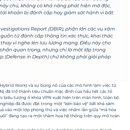
máy chủ, không có khả năng phát hiện mã độc, 
tài khoản bị đánh cắp hay giám sát hành vi bất 
vestigations Report (DBIR), phần lớn các vụ xâm 
guồn từ đánh cắp thông tin xác thực, khai thác 
 thay vì nghe lén lưu lượng mạng. Điều này cho 
phần quan trọng, nhưng chỉ là một lớp trong 
ớp (Defense in Depth) chứ không phải giải pháp 
(Hybrid Work) và sự bùng nổ của các mô hình làm việc từ 
PN) đã trở thành tiêu chuẩn mặc định của hầu hết các tổ 
khi biểu tượng ổ khóa VPN xuất hiện trên màn hình, toàn bộ 
h nghiệp đã được đặt trong một "kén bảo vệ" bất khả xâm 
quá vào một lớp phòng thủ và việc nhầm lẫn giữa "mã hóa 
uối" đang tạo ra một thảm họa hệ thống trên quy mô toàn 