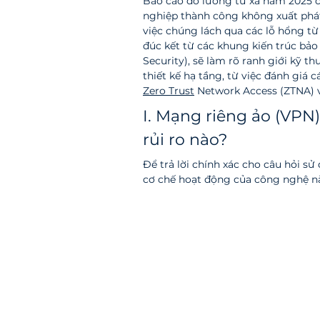
Báo cáo đo lường từ xa năm 2025 
nghiệp thành công không xuất phát 
việc chúng lách qua các lỗ hổng từ
đúc kết từ các khung kiến trúc bảo
Security), sẽ làm rõ ranh giới kỹ th
thiết kế hạ tầng, từ việc đánh giá c
Zero Trust
 Network Access (ZTNA) 
I. Mạng riêng ảo (VPN
rủi ro nào?
Để trả lời chính xác cho câu hỏi sử
cơ chế hoạt động của công nghệ nà