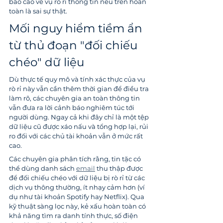
báo cáo về vụ rò rỉ thông tin nêu trên hoàn 
toàn là sai sự thật.
Mối nguy hiểm tiềm ẩn 
từ thủ đoạn "đối chiếu 
chéo" dữ liệu
Dù thực tế quy mô và tính xác thực của vụ 
rò rỉ này vẫn cần thêm thời gian để điều tra 
làm rõ, các chuyên gia an toàn thông tin 
vẫn đưa ra lời cảnh báo nghiêm túc tới 
người dùng. Ngay cả khi đây chỉ là một tệp 
dữ liệu cũ được xáo nấu và tổng hợp lại, rủi 
ro đối với các chủ tài khoản vẫn ở mức rất 
cao.
Các chuyên gia phân tích rằng, tin tặc có 
thể dùng danh sách 
email
 thu thập được 
để đối chiếu chéo với dữ liệu bị rò rỉ từ các 
dịch vụ thông thường, ít nhạy cảm hơn (ví 
dụ như tài khoản Spotify hay Netflix). Qua 
kỹ thuật sàng lọc này, kẻ xấu hoàn toàn có 
khả năng tìm ra danh tính thực, số điện 