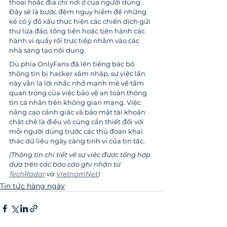
thoại hoặc địa chỉ nơi ở của người dùng. 
Đây sẽ là bước đệm nguy hiểm để những 
kẻ có ý đồ xấu thực hiện các chiến dịch gửi 
thư lừa đảo, tống tiền hoặc tiến hành các 
hành vi quấy rối trực tiếp nhắm vào các 
nhà sáng tạo nội dung.
Dù phía OnlyFans đã lên tiếng bác bỏ 
thông tin bị hacker xâm nhập, sự việc lần 
này vẫn là lời nhắc nhở mạnh mẽ về tầm 
quan trọng của việc bảo vệ an toàn thông 
tin cá nhân trên không gian mạng. Việc 
nâng cao cảnh giác và bảo mật tài khoản 
chặt chẽ là điều vô cùng cần thiết đối với 
mỗi người dùng trước các thủ đoạn khai 
thác dữ liệu ngày càng tinh vi của tin tặc.
(Thông tin chi tiết về sự việc được tổng hợp 
dựa trên các báo cáo ghi nhận từ 
TechRadar
 và 
VietnamNet
)
Tin tức hàng ngày