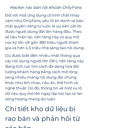
Hacker rao bán tài khoản OnlyFans
Đối với một ứng dụng có tính chất nhạy 
cảm như OnlyFans, yếu tố ẩn danh và bảo 
mật quyền riêng tư luôn là ưu tiên cốt lõi 
được người dùng đặt lên hàng đầu. Theo 
số liệu hiện tại, nền tảng này có quy mô 
cực kỳ lớn với gần 380 triệu người tham 
gia và hơn 4,5 triệu nhà sáng tạo nội dung.
Dù được biết đến nhiều nhất thông qua 
các nội dung người lớn (18+), nền tảng này 
đang tích cực tìm cách đa dạng hóa đối 
tượng khách hàng bằng cách mở rộng 
sang nhiều mảng nội dung đại chúng 
khác như âm nhạc, nấu ăn, thể hình và 
nghệ thuật. Do đó, thông tin về một vụ lộ 
dữ liệu quy mô lớn ngay lập tức tạo ra làn 
sóng hoang mang dư luận.
Chi tiết kho dữ liệu bị 
rao bán và phản hồi từ 