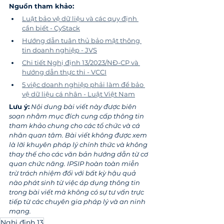
Nguồn tham khảo:
Luật bảo vệ dữ liệu và các quy định 
cần biết - CyStack
Hướng dẫn tuân thủ bảo mật thông 
tin doanh nghiệp - JVS
Chi tiết Nghị định 13/2023/NĐ-CP và 
hướng dẫn thực thi - VCCI
5 việc doanh nghiệp phải làm để bảo 
vệ dữ liệu cá nhân - Luật Việt Nam
Lưu ý:
Nội dung bài viết này được biên 
soạn nhằm mục đích cung cấp thông tin 
tham khảo chung cho các tổ chức và cá 
nhân quan tâm. Bài viết không được xem 
là lời khuyên pháp lý chính thức và không 
thay thế cho các văn bản hướng dẫn từ cơ 
quan chức năng. IPSIP hoàn toàn miễn 
trừ trách nhiệm đối với bất kỳ hậu quả 
nào phát sinh từ việc áp dụng thông tin 
trong bài viết mà không có sự tư vấn trực 
tiếp từ các chuyên gia pháp lý và an ninh 
mạng.
Nghị định 13