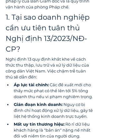
pháp lý của Ban Giám đốc và là quy trình 
vận hành của phòng Pháp chế.
1. Tại sao doanh nghiệp 
cần ưu tiên tuân thủ 
Nghị định 13/2023/NĐ-
CP?
Nghị định 13 quy định khắt khe về cách 
thức thu thập, lưu trữ và xử lý dữ liệu của 
công dân Việt Nam. Việc chậm trễ tuân 
thủ sẽ dẫn đến:
Áp lực tài chính:
 Các đề xuất mới cho 
thấy mức phạt có thể lên tới 5% tổng 
doanh thu nếu vi phạm nghiêm trọng.
Gián đoạn kinh doanh:
 Nguy cơ bị 
đình chỉ hoạt động xử lý dữ liệu, gây tê 
liệt hệ thống kinh doanh trực tuyến.
Mất uy tín thương hiệu:
 Rò rỉ dữ liệu 
khách hàng là "bản án" nặng nề nhất 
đối với niềm tin của người dùng.