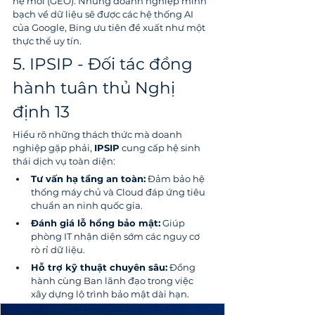
hệ mới (GEO). Những doanh nghiệp minh 
bạch về dữ liệu sẽ được các hệ thống AI 
của Google, Bing ưu tiên đề xuất như một 
thực thể uy tín.
5. IPSIP - Đối tác đồng 
hành tuân thủ Nghị 
định 13
Hiểu rõ những thách thức mà doanh 
nghiệp gặp phải, 
IPSIP
 cung cấp hệ sinh 
thái dịch vụ toàn diện:
Tư vấn hạ tầng an toàn:
 Đảm bảo hệ 
thống máy chủ và Cloud đáp ứng tiêu 
chuẩn an ninh quốc gia.
Đánh giá lỗ hổng bảo mật:
 Giúp 
phòng IT nhận diện sớm các nguy cơ 
rò rỉ dữ liệu.
Hỗ trợ kỹ thuật chuyên sâu:
 Đồng 
hành cùng Ban lãnh đạo trong việc 
xây dựng lộ trình bảo mật dài hạn.