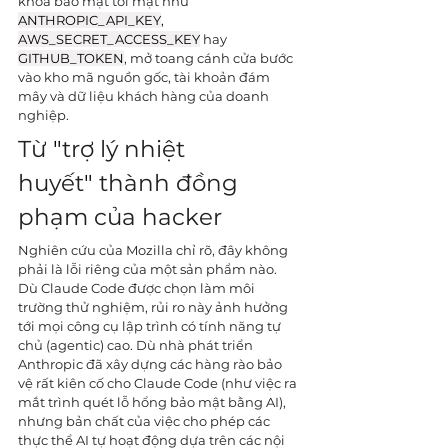
khóa bảo mật tối mật như 
ANTHROPIC_API_KEY
, 
AWS_SECRET_ACCESS_KEY
hay 
GITHUB_TOKEN
, mở toang cánh cửa bước 
vào kho mã nguồn gốc, tài khoản đám 
mây và dữ liệu khách hàng của doanh 
nghiệp.
Từ 
"
trợ lý nhiệt 
huyết
"
 thành đồng 
phạm của hacker
Nghiên cứu của Mozilla chỉ rõ, đây không 
phải là lỗi riêng của một sản phẩm nào. 
Dù Claude Code được chọn làm môi 
trường thử nghiệm, rủi ro này ảnh hưởng 
tới mọi công cụ lập trình có tính năng tự 
chủ (agentic) cao. Dù nhà phát triển 
Anthropic đã xây dựng các hàng rào bảo 
vệ rất kiên cố cho Claude Code (như việc ra 
mắt trình quét lỗ hổng bảo mật bằng AI), 
nhưng bản chất của việc cho phép các 
thực thể AI tự hoạt động dựa trên các nội 