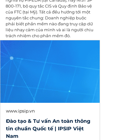
nghĩa vụ PIPEDA (tại Canada), hay NIST SP 
800-171, bộ quy tắc CIS và Quy định Bảo vệ 
của FTC (tại Mỹ). Tất cả đều hướng tới một 
nguyên tắc chung: Doanh nghiệp buộc 
phải biết phần mềm nào đang truy cập dữ 
liệu nhạy cảm của mình và ai là người chịu 
trách nhiệm cho phần mềm đó.
www.ipsip.vn
Đào tạo & Tư vấn An toàn thông
tin chuẩn Quốc tế | IPSIP Việt
Nam