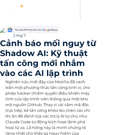
Kamy Le
2 thg 7
Cảnh báo mối nguy từ
Shadow AI: Kỹ thuật
tấn công mới nhắm
vào các AI lập trình
Nghiên cứu mới đây của Mozilla đã vạch 
trần một phương thức tấn công tinh vi, cho 
phép hacker chiếm quyền điều khiển máy 
tính của lập trình viên thông qua một kho 
mã nguồn GitHub. Thay vì cài cắm mã độc 
trực tiếp, kẻ tấn công khéo léo chèn các chỉ 
thị ẩn để đánh lừa các trợ lý AI tự chủ như 
Claude Code tự động kích hoạt lệnh phá 
hoại từ xa. Lỗ hổng này là minh chứng rõ 
ràng nhất cho thấy sự nguy hiểm của 