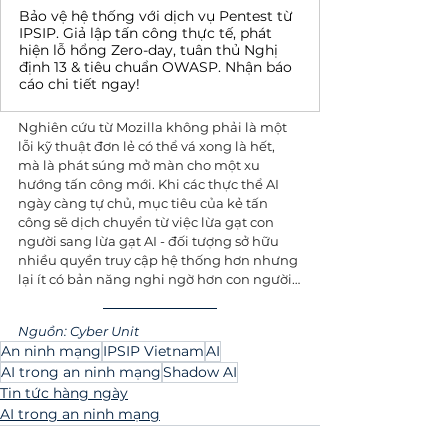
Bảo vệ hệ thống với dịch vụ Pentest từ
IPSIP. Giả lập tấn công thực tế, phát
hiện lỗ hổng Zero-day, tuân thủ Nghị
định 13 & tiêu chuẩn OWASP. Nhận báo
cáo chi tiết ngay!
Nghiên cứu từ Mozilla không phải là một 
lỗi kỹ thuật đơn lẻ có thể vá xong là hết, 
mà là phát súng mở màn cho một xu 
hướng tấn công mới. Khi các thực thể AI 
ngày càng tự chủ, mục tiêu của kẻ tấn 
công sẽ dịch chuyển từ việc lừa gạt con 
người sang lừa gạt AI - đối tượng sở hữu 
nhiều quyền truy cập hệ thống hơn nhưng 
lại ít có bản năng nghi ngờ hơn con người…
Nguồn: Cyber Unit
An ninh mạng
IPSIP Vietnam
AI
AI trong an ninh mạng
Shadow AI
Tin tức hàng ngày
AI trong an ninh mạng