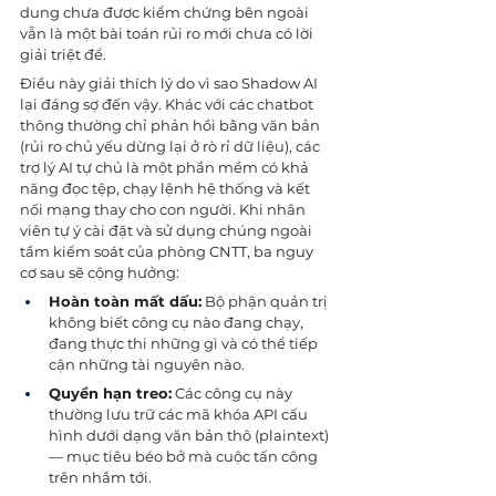
dung chưa được kiểm chứng bên ngoài 
vẫn là một bài toán rủi ro mới chưa có lời 
giải triệt để.
Điều này giải thích lý do vì sao Shadow AI 
lại đáng sợ đến vậy. Khác với các chatbot 
thông thường chỉ phản hồi bằng văn bản 
(rủi ro chủ yếu dừng lại ở rò rỉ dữ liệu), các 
trợ lý AI tự chủ là một phần mềm có khả 
năng đọc tệp, chạy lệnh hệ thống và kết 
nối mạng thay cho con người. Khi nhân 
viên tự ý cài đặt và sử dụng chúng ngoài 
tầm kiểm soát của phòng CNTT, ba nguy 
cơ sau sẽ cộng hưởng:
Hoàn toàn mất dấu:
 Bộ phận quản trị 
không biết công cụ nào đang chạy, 
đang thực thi những gì và có thể tiếp 
cận những tài nguyên nào.
Quyền hạn treo:
 Các công cụ này 
thường lưu trữ các mã khóa API cấu 
hình dưới dạng văn bản thô (plaintext) 
— mục tiêu béo bở mà cuộc tấn công 
trên nhắm tới.