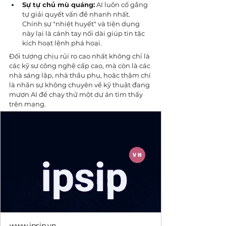
Sự tự chủ mù quáng:
 AI luôn cố gắng 
tự giải quyết vấn đề nhanh nhất. 
Chính sự "nhiệt huyết" và tiện dụng 
này lại là cánh tay nối dài giúp tin tặc 
kích hoạt lệnh phá hoại.
Đối tượng chịu rủi ro cao nhất không chỉ là 
các kỹ sư công nghệ cấp cao, mà còn là các 
nhà sáng lập, nhà thầu phụ, hoặc thậm chí 
là nhân sự không chuyên về kỹ thuật đang 
mượn AI để chạy thử một dự án tìm thấy 
trên mạng. 
www.ipsip.vn