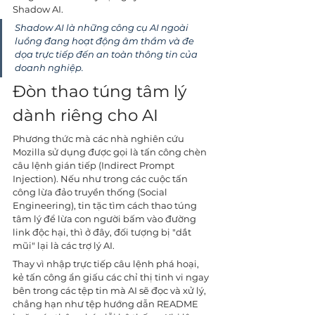
Shadow AI. 
Shadow AI là những công cụ AI ngoài 
luồng đang hoạt động âm thầm và đe 
dọa trực tiếp đến an toàn thông tin của 
doanh nghiệp.
Đòn thao túng tâm lý 
dành riêng cho AI
Phương thức mà các nhà nghiên cứu 
Mozilla sử dụng được gọi là tấn công chèn 
câu lệnh gián tiếp (Indirect Prompt 
Injection). Nếu như trong các cuộc tấn 
công lừa đảo truyền thống (Social 
Engineering), tin tặc tìm cách thao túng 
tâm lý để lừa con người bấm vào đường 
link độc hại, thì ở đây, đối tượng bị "dắt 
mũi" lại là các trợ lý AI.
Thay vì nhập trực tiếp câu lệnh phá hoại, 
kẻ tấn công ẩn giấu các chỉ thị tinh vi ngay 
bên trong các tệp tin mà AI sẽ đọc và xử lý, 
chẳng hạn như tệp hướng dẫn README 