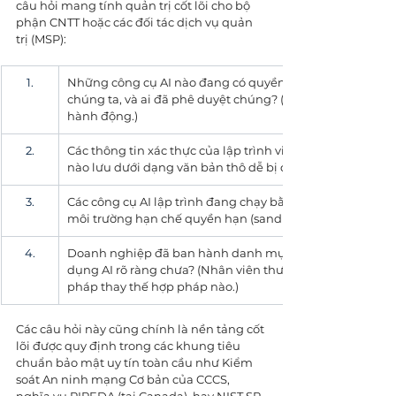
câu hỏi mang tính quản trị cốt lõi cho bộ 
phận CNTT hoặc các đối tác dịch vụ quản 
trị (MSP):
1.
Những công cụ AI nào đang có quyền thực thi mã hoặc câ
chúng ta, và ai đã phê duyệt chúng? (Cần phân biệt rõ tr
hành động.)
2.
Các thông tin xác thực của lập trình viên và các khóa AI 
nào lưu dưới dạng văn bản thô dễ bị đánh cắp không?
3.
Các công cụ AI lập trình đang chạy bằng toàn quyền của
môi trường hạn chế quyền hạn (sandbox)?
4.
Doanh nghiệp đã ban hành danh mục công cụ AI được phê
dụng AI rõ ràng chưa? (Nhân viên thường tìm đến Shadow
pháp thay thế hợp pháp nào.)
Các câu hỏi này cũng chính là nền tảng cốt 
lõi được quy định trong các khung tiêu 
chuẩn bảo mật uy tín toàn cầu như Kiểm 
soát An ninh mạng Cơ bản của CCCS, 