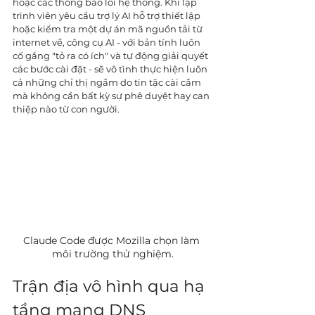
hoặc các thông báo lỗi hệ thống. Khi lập 
trình viên yêu cầu trợ lý AI hỗ trợ thiết lập 
hoặc kiểm tra một dự án mã nguồn tải từ 
internet về, công cụ AI - với bản tính luôn 
cố gắng "tỏ ra có ích" và tự động giải quyết 
các bước cài đặt - sẽ vô tình thực hiện luôn 
cả những chỉ thị ngầm do tin tặc cài cắm 
mà không cần bất kỳ sự phê duyệt hay can 
thiệp nào từ con người.
Claude Code được Mozilla chọn làm 
môi trường thử nghiệm.
Trận địa vô hình qua hạ 
tầng mạng DNS