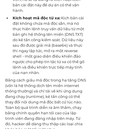
bản cài đặt này để dự án có thể vận 
hành.
Kích hoạt mã độc từ xa:
 Kịch bản cài 
đặt không chứa mã độc sẵn, mà nó 
thực hiện lệnh truy vấn dữ liệu từ một 
bản ghi hệ thống tên miền (DNS TXT) 
do kẻ tấn công kiểm soát. Dữ liệu này 
sau đó được giải mã (base64) và thực 
thi ngay lập tức, mở ra một reverse 
shell - một giao diện điều khiển đảo 
ngược cho phép tin tặc từ xa có thể gõ 
lệnh và điều khiển trực tiếp máy tính 
của nạn nhân.
Bằng cách giấu mã độc trong hạ tầng DNS 
(vốn là hệ thống dịch tên miền internet 
thông thường) và chỉ tải về khi ứng dụng 
đang chạy (runtime), kẻ tấn công có thể 
thay đổi nội dung mã độc bất cứ lúc nào. 
Toàn bộ quá trình diễn ra âm thầm, chạy 
bằng chính quyền hạn tối cao của lập 
trình viên đang đăng nhập trên máy. Từ 
đó, hacker dễ dàng thu thập các loại chìa 