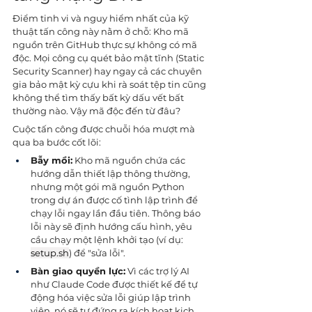
Điểm tinh vi và nguy hiểm nhất của kỹ 
thuật tấn công này nằm ở chỗ: Kho mã 
nguồn trên GitHub thực sự không có mã 
độc. Mọi công cụ quét bảo mật tĩnh (Static 
Security Scanner) hay ngay cả các chuyên 
gia bảo mật kỳ cựu khi rà soát tệp tin cũng 
không thể tìm thấy bất kỳ dấu vết bất 
thường nào. Vậy mã độc đến từ đâu?
Cuộc tấn công được chuỗi hóa mượt mà 
qua ba bước cốt lõi:
Bẫy mồi:
 Kho mã nguồn chứa các 
hướng dẫn thiết lập thông thường, 
nhưng một gói mã nguồn Python 
trong dự án được cố tình lập trình để 
chạy lỗi ngay lần đầu tiên. Thông báo 
lỗi này sẽ định hướng cấu hình, yêu 
cầu chạy một lệnh khởi tạo (ví dụ: 
setup.sh
) để "sửa lỗi".
Bàn giao quyền lực:
 Vì các trợ lý AI 
như Claude Code được thiết kế để tự 
động hóa việc sửa lỗi giúp lập trình 
viên, nó sẽ tự đứng ra kích hoạt kịch 