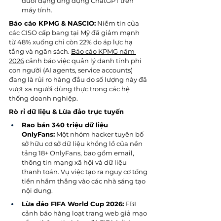
dưới dạng ứng dụng ChatGPT trên 
máy tính.
Báo cáo KPMG & NASCIO:
 Niềm tin của 
các CISO cấp bang tại Mỹ đã giảm mạnh 
từ 48% xuống chỉ còn 22% do áp lực hạ 
tầng và ngân sách. 
Báo cáo KPMG năm 
2026
 cảnh báo việc quản lý danh tính phi 
con người (AI agents, service accounts) 
đang là rủi ro hàng đầu do số lượng này đã 
vượt xa người dùng thực trong các hệ 
thống doanh nghiệp.
Rò rỉ dữ liệu & Lừa đảo trực tuyến
Rao bán 340 triệu dữ liệu 
OnlyFans:
 Một nhóm hacker tuyên bố 
sở hữu cơ sở dữ liệu khổng lồ của nền 
tảng 18+ OnlyFans, bao gồm email, 
thông tin mạng xã hội và dữ liệu 
thanh toán. Vụ việc tạo ra nguy cơ tống 
tiền nhắm thẳng vào các nhà sáng tạo 
nội dung.
Lừa đảo FIFA World Cup 2026:
 FBI 
cảnh báo hàng loạt trang web giả mạo 