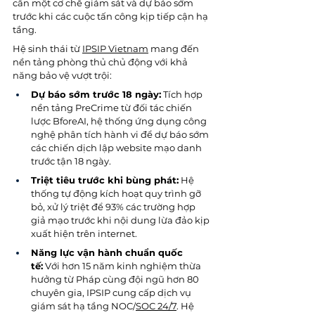
cần một cơ chế giám sát và dự báo sớm 
trước khi các cuộc tấn công kịp tiếp cận hạ 
tầng.
Hệ sinh thái từ 
IPSIP Vietnam
 mang đến 
nền tảng phòng thủ chủ động với khả 
năng bảo vệ vượt trội:
Dự báo sớm trước 18 ngày:
 Tích hợp 
nền tảng PreCrime từ đối tác chiến 
lược BforeAI, hệ thống ứng dụng công 
nghệ phân tích hành vi để dự báo sớm 
các chiến dịch lập website mạo danh 
trước tận 18 ngày.
Triệt tiêu trước khi bùng phát:
 Hệ 
thống tự động kích hoạt quy trình gỡ 
bỏ, xử lý triệt để 93% các trường hợp 
giả mạo trước khi nội dung lừa đảo kịp 
xuất hiện trên internet.
Năng lực vận hành chuẩn quốc 
tế:
 Với hơn 15 năm kinh nghiệm thừa 
hưởng từ Pháp cùng đội ngũ hơn 80 
chuyên gia, IPSIP cung cấp dịch vụ 
giám sát hạ tầng NOC/
SOC 24/7
. Hệ 