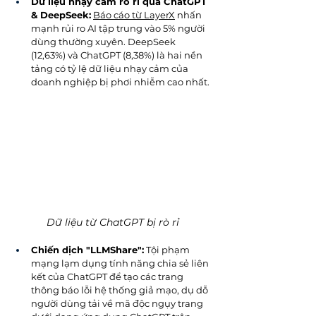
Dữ liệu nhạy cảm rò rỉ qua ChatGPT 
& DeepSeek:
Báo cáo từ LayerX
 nhấn 
mạnh rủi ro AI tập trung vào 5% người 
dùng thường xuyên. DeepSeek 
(12,63%) và ChatGPT (8,38%) là hai nền 
tảng có tỷ lệ dữ liệu nhạy cảm của 
doanh nghiệp bị phơi nhiễm cao nhất.
Dữ liệu từ ChatGPT bị rò rỉ
Chiến dịch "LLMShare":
 Tội phạm 
mạng lạm dụng tính năng chia sẻ liên 
kết của ChatGPT để tạo các trang 
thông báo lỗi hệ thống giả mạo, dụ dỗ 
người dùng tải về mã độc ngụy trang 