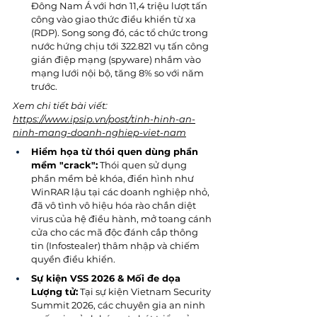
Đông Nam Á với hơn 11,4 triệu lượt tấn 
công vào giao thức điều khiển từ xa 
(RDP). Song song đó, các tổ chức trong 
nước hứng chịu tới 322.821 vụ tấn công 
gián điệp mạng (spyware) nhắm vào 
mạng lưới nội bộ, tăng 8% so với năm 
trước.
Xem chi tiết bài viết: 
https://www.ipsip.vn/post/tinh-hinh-an-
ninh-mang-doanh-nghiep-viet-nam
Hiểm họa từ thói quen dùng phần 
mềm "crack":
 Thói quen sử dụng 
phần mềm bẻ khóa, điển hình như 
WinRAR lậu tại các doanh nghiệp nhỏ, 
đã vô tình vô hiệu hóa rào chắn diệt 
virus của hệ điều hành, mở toang cánh 
cửa cho các mã độc đánh cắp thông 
tin (Infostealer) thâm nhập và chiếm 
quyền điều khiển.
Sự kiện VSS 2026 & Mối đe dọa 
Lượng tử:
 Tại sự kiện Vietnam Security 
Summit 2026, các chuyên gia an ninh 