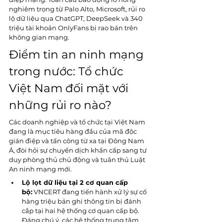
nghiêm trọng từ Palo Alto, Microsoft, rủi ro 
lộ dữ liệu qua ChatGPT, DeepSeek và 340 
triệu tài khoản OnlyFans bị rao bán trên 
không gian mạng.
Điểm tin an ninh mạng 
trong nước: Tổ chức 
Việt Nam đối mặt với 
những rủi ro nào?
Các doanh nghiệp và tổ chức tại Việt Nam 
đang là mục tiêu hàng đầu của mã độc 
gián điệp và tấn công từ xa tại Đông Nam 
Á, đòi hỏi sự chuyển dịch khẩn cấp sang tư 
duy phòng thủ chủ động và tuân thủ Luật 
An ninh mạng mới.
Lộ lọt dữ liệu tại 2 cơ quan cấp 
bộ:
 VNCERT đang tiến hành xử lý sự cố 
hàng triệu bản ghi thông tin bị đánh 
cắp tại hai hệ thống cơ quan cấp bộ. 
Đáng chú ý, các hệ thống trung tâm 