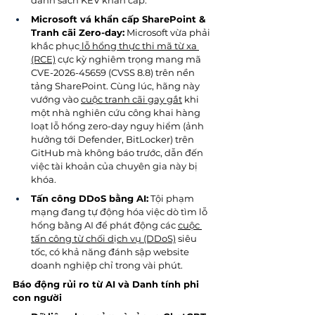
danh sách KEV khẩn cấp.
Microsoft vá khẩn cấp SharePoint & 
Tranh cãi Zero-day:
 Microsoft vừa phải 
khắc phục
 lỗ hổng thực thi mã từ xa 
(RCE)
 cực kỳ nghiêm trọng mang mã 
CVE-2026-45659 (CVSS 8.8) trên nền 
tảng SharePoint. Cùng lúc, hãng này 
vướng vào 
cuộc tranh cãi gay gắt
 khi 
một nhà nghiên cứu công khai hàng 
loạt lỗ hổng zero-day nguy hiểm (ảnh 
hưởng tới Defender, BitLocker) trên 
GitHub mà không báo trước, dẫn đến 
việc tài khoản của chuyên gia này bị 
khóa.
Tấn công DDoS bằng AI:
 Tội phạm 
mạng đang tự động hóa việc dò tìm lỗ 
hổng bằng AI để phát động các 
cuộc 
tấn công từ chối dịch vụ (DDoS)
 siêu 
tốc, có khả năng đánh sập website 
doanh nghiệp chỉ trong vài phút.
Báo động rủi ro từ AI và Danh tính phi 
con người