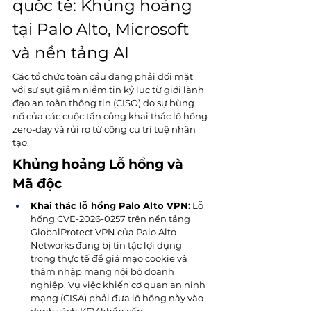
quốc tế: Khủng hoảng 
tại Palo Alto, Microsoft 
và nền tảng AI
Các tổ chức toàn cầu đang phải đối mặt 
với sự sụt giảm niềm tin kỷ lục từ giới lãnh 
đạo an toàn thông tin (CISO) do sự bùng 
nổ của các cuộc tấn công khai thác lỗ hổng 
zero-day và rủi ro từ công cụ trí tuệ nhân 
tạo.
Khủng hoảng Lỗ hổng và 
Mã độc
Khai thác lỗ hổng Palo Alto VPN:
 Lỗ 
hổng CVE-2026-0257 trên nền tảng 
GlobalProtect VPN của Palo Alto 
Networks đang bị tin tặc lợi dụng 
trong thực tế để giả mạo cookie và 
thâm nhập mạng nội bộ doanh 
nghiệp. Vụ việc khiến cơ quan an ninh 
mạng (CISA) phải đưa lỗ hổng này vào 