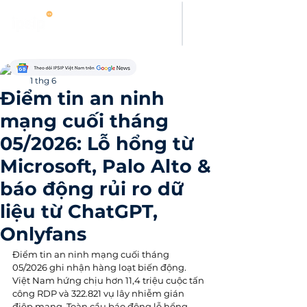
Thanh Hoang
1 thg 6
Điểm tin an ninh
mạng cuối tháng
05/2026: Lỗ hổng từ
Microsoft, Palo Alto &
báo động rủi ro dữ
liệu từ ChatGPT,
Onlyfans
Điểm tin an ninh mạng cuối tháng 
05/2026 ghi nhận hàng loạt biến động. 
Việt Nam hứng chịu hơn 11,4 triệu cuộc tấn 
công RDP và 322.821 vụ lây nhiễm gián 
điệp mạng. Toàn cầu báo động lỗ hổng 