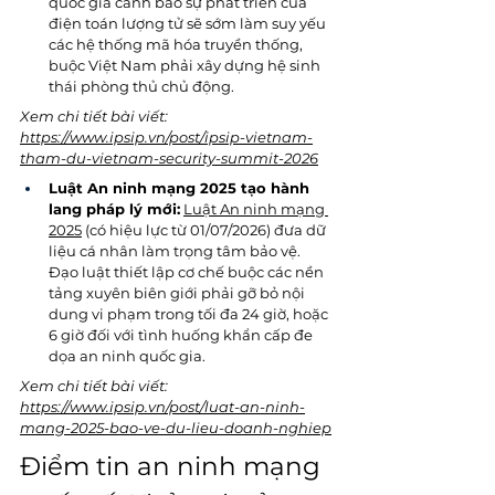
quốc gia cảnh báo sự phát triển của 
điện toán lượng tử sẽ sớm làm suy yếu 
các hệ thống mã hóa truyền thống, 
buộc Việt Nam phải xây dựng hệ sinh 
thái phòng thủ chủ động.
Xem chi tiết bài viết: 
https://www.ipsip.vn/post/ipsip-vietnam-
tham-du-vietnam-security-summit-2026
Luật An ninh mạng 2025 tạo hành 
lang pháp lý mới:
Luật An ninh mạng 
2025
 (có hiệu lực từ 01/07/2026) đưa dữ 
liệu cá nhân làm trọng tâm bảo vệ. 
Đạo luật thiết lập cơ chế buộc các nền 
tảng xuyên biên giới phải gỡ bỏ nội 
dung vi phạm trong tối đa 24 giờ, hoặc 
6 giờ đối với tình huống khẩn cấp đe 
dọa an ninh quốc gia.
Xem chi tiết bài viết: 
https://www.ipsip.vn/post/luat-an-ninh-
mang-2025-bao-ve-du-lieu-doanh-nghiep
Điểm tin an ninh mạng