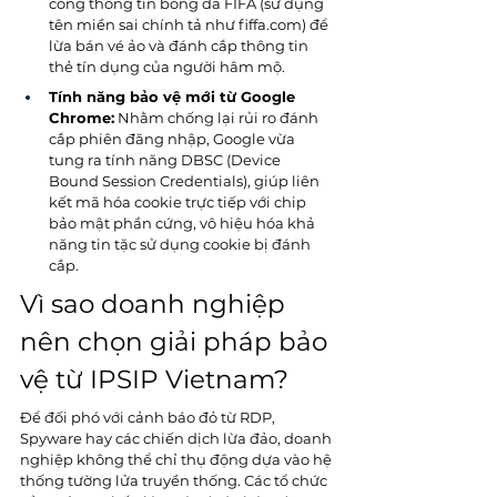
cổng thông tin bóng đá FIFA (sử dụng 
tên miền sai chính tả như 
fiffa.com
) để 
lừa bán vé ảo và đánh cắp thông tin 
thẻ tín dụng của người hâm mộ.
Tính năng bảo vệ mới từ Google 
Chrome:
 Nhằm chống lại rủi ro đánh 
cắp phiên đăng nhập, Google vừa 
tung ra tính năng DBSC (Device 
Bound Session Credentials), giúp liên 
kết mã hóa cookie trực tiếp với chip 
bảo mật phần cứng, vô hiệu hóa khả 
năng tin tặc sử dụng cookie bị đánh 
cắp.
Vì sao doanh nghiệp 
nên chọn giải pháp bảo 
vệ từ IPSIP Vietnam?
Để đối phó với cảnh báo đỏ từ RDP, 
Spyware hay các chiến dịch lừa đảo, doanh 
nghiệp không thể chỉ thụ động dựa vào hệ 
thống tường lửa truyền thống. Các tổ chức 