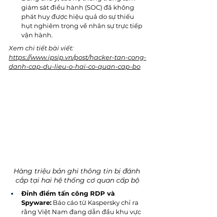
giám sát điều hành (SOC) đã không 
phát huy được hiệu quả do sự thiếu 
hụt nghiêm trọng về nhân sự trực tiếp 
vận hành.
Xem chi tiết bài viết: 
https://www.ipsip.vn/post/hacker-tan-cong-
danh-cap-du-lieu-o-hai-co-quan-cap-bo
Hàng triệu bản ghi thông tin bị đánh 
cắp tại hai hệ thống cơ quan cấp bộ
Đỉnh điểm tấn công RDP và 
Spyware:
 Báo cáo từ Kaspersky chỉ ra 
rằng Việt Nam đang dẫn đầu khu vực 