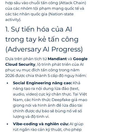
hợp sâu vào chuỗi tấn công (Attack Chain) 
của các nhóm tội phạm mạng quốc tế và 
các tác nhân quốc gia (Nation-state 
activity).
1. Sự tiến hóa của AI 
trong tay kẻ tấn công 
(Adversary AI Progress)
Dựa trên phân tích từ 
Mandiant
 và 
Google 
Cloud Security
, lộ trình phát triển của AI 
phục vụ mục đích tấn công trong năm 
2026 được chia thành 5 cấp độ nguy hiểm:
Social Engineering nâng cao:
 Khả 
năng tạo ra nội dung lừa đảo (text, 
audio, video) cực kỳ chân thực. Tại Việt 
Nam, các hình thức Deepfake giả mạo 
giọng nói và hình ảnh để lừa đảo tài 
chính được dự báo sẽ bùng nổ về số 
lượng và độ tinh vi.
Vibe-coding và nghiên cứu:
 AI giúp 
rút ngắn rào cản kỹ thuật, cho phép 