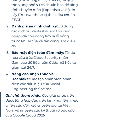
trình ứng phó sự cố chuẩn hóa để tăng 
tính chuyên môn (Expertise) và độ tin 
cậy (Trustworthiness) theo tiêu chuẩn 
EEAT.
Đánh giá an ninh định kỳ:
 Sử dụng 
các dịch vụ 
Pentest (Kiểm thử xâm 
nhập)
 để chủ động tìm ra lỗ hổng 
trước khi AI của kẻ tấn công làm điều 
đó.
Bảo mật điện toán đám mây:
 Tối ưu 
hóa cấu trúc 
Cloud Security
 nhằm 
đảm bảo dữ liệu luôn được mã hóa và 
giám sát 24/7.
Nâng cao nhận thức về 
Deepfake:
 Đào tạo nhân viên nhận 
diện các dấu hiệu của Social 
Engineering thế hệ mới.
Ghi chú tham khảo:
 Các giải pháp trên 
được tổng hợp dựa trên kinh nghiệm thực 
chiến của đội ngũ chuyên gia tại Việt 
Nam và khuyến cáo kỹ thuật từ báo cáo 
của Google Cloud 2026.