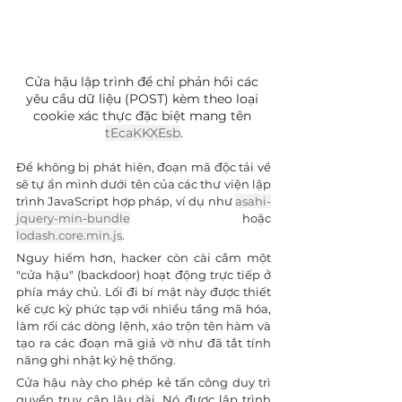
Cửa hậu lập trình để chỉ phản hồi các 
yêu cầu dữ liệu (POST) kèm theo loại 
cookie xác thực đặc biệt mang tên 
tEcaKKXEsb
.
Để không bị phát hiện, đoạn mã độc tải về 
sẽ tự ẩn mình dưới tên của các thư viện lập 
trình JavaScript hợp pháp, ví dụ như 
asahi-
jquery-min-bundle
 hoặc 
lodash.core.min.js
.
Nguy hiểm hơn, hacker còn cài cắm một 
"cửa hậu" (backdoor) hoạt động trực tiếp ở 
phía máy chủ. Lối đi bí mật này được thiết 
kế cực kỳ phức tạp với nhiều tầng mã hóa, 
làm rối các dòng lệnh, xáo trộn tên hàm và 
tạo ra các đoạn mã giả vờ như đã tắt tính 
năng ghi nhật ký hệ thống.
Cửa hậu này cho phép kẻ tấn công duy trì 
quyền truy cập lâu dài. Nó được lập trình 