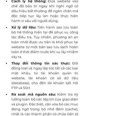
Cách ly hệ thống:
 Đưa website vào 
chế độ bảo trì ngay khi nghi ngờ có 
dấu hiệu bất thường để ngăn chặn mã 
độc tiếp tục lây lan hoặc thực hiện 
hành vi xấu với người dùng.
Xử lý dữ liệu:
 Tiến hành sao lưu toàn 
bộ hệ thống hiện tại để phục vụ công 
tác điều tra. Tuy nhiên, phương án an 
toàn nhất được ưu tiên là khôi phục lại 
website từ một bản sao lưu sạch hoàn 
toàn ở thời điểm trước khi vụ lây nhiễm 
xảy ra.
Thay đổi thông tin xác thực:
 Đổi 
đồng loạt và ngay lập tức tất cả các loại 
mật khẩu, từ tài khoản quản trị 
website, tài khoản cơ sở dữ liệu 
(database), cho đến tài khoản kết nối 
FTP và SSH.
Rà soát mã nguồn sâu:
 Kiểm tra kỹ 
lưỡng toàn bộ các tệp tin của giao diện 
và plugin. Đặc biệt, cần xóa bỏ các mục 
đáng ngờ trong bộ nhớ đệm (cache), 
nhất là các thành phần có chứa tiền tố 