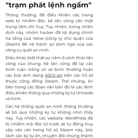
"trạm phát lệnh ngầm"
Thông thường, để điều khiển các trang 
web bị nhiễm độc, kẻ tấn công cần một 
trung tâm chỉ huy. Tuy nhiên, trong chiến 
dịch này, nhóm hacker đã lợi dụng chính 
hạ tầng của Valve (công ty chủ quản của 
Steam) để né tránh sự dòm ngó của các 
công cụ quét an ninh.
Điều khác biệt thật sự nằm ở cách thức tấn 
công của chúng. Kẻ tấn công để lại các 
bình luận trông có vẻ bình thường hoặc 
các bức ảnh dạng 
ASCII art
 trên các hồ sơ 
thuộc cộng đồng Steam. Thế nhưng, ẩn 
bên trong các đoạn văn bản đó là các lệnh 
điều khiển thông qua những ký tự Unicode 
vô hình.
Các hệ thống quét an ninh thông thường 
sẽ bỏ qua những ký tự không nhìn thấy 
này. Tuy nhiên, các website WordPress đã 
bị nhiễm mã độc từ trước sẽ tự động truy 
cập vào các trang hồ sơ Steam này, bóc 
tách các ký tự ẩn, chuyển đổi chúng thành 