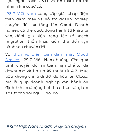
liệu, ngân sách CNTT và nhu cầu hỗ trợ 
nhanh khi có sự cố.
IPSIP Việt Nam
 cung cấp giải pháp điện 
toán đám mây và hỗ trợ doanh nghiệp 
chuyển đổi hạ tầng lên Cloud. Doanh 
nghiệp có thể được đồng hành từ khâu tư 
vấn, đánh giá hiện trạng, lập kế hoạch 
migration, triển khai, kiểm thử đến vận 
hành sau chuyển đổi.
Với
 dịch vụ điện toán đám mây Cloud 
Service
, IPSIP Việt Nam hướng đến quá 
trình chuyển đổi an toàn, hạn chế tối đa 
downtime và hỗ trợ kỹ thuật từ A-Z. Mục 
tiêu không chỉ là di dời dữ liệu lên Cloud, 
mà là giúp doanh nghiệp vận hành ổn 
định hơn, mở rộng linh hoạt hơn và giảm 
áp lực cho đội ngũ IT nội bộ.
IPSIP Việt Nam là đơn vị uy tín chuyên 