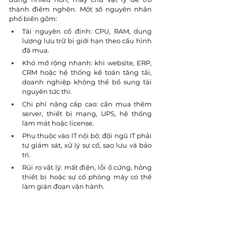
thành điểm nghẽn. Một số nguyên nhân 
phổ biến gồm:
Tài nguyên cố định: CPU, RAM, dung 
lượng lưu trữ bị giới hạn theo cấu hình 
đã mua.
Khó mở rộng nhanh: khi website, ERP, 
CRM hoặc hệ thống kế toán tăng tải, 
doanh nghiệp không thể bổ sung tài 
nguyên tức thì.
Chi phí nâng cấp cao: cần mua thêm 
server, thiết bị mạng, UPS, hệ thống 
làm mát hoặc license.
Phụ thuộc vào IT nội bộ: đội ngũ IT phải 
tự giám sát, xử lý sự cố, sao lưu và bảo 
trì.
Rủi ro vật lý: mất điện, lỗi ổ cứng, hỏng 
thiết bị hoặc sự cố phòng máy có thể 
làm gián đoạn vận hành.