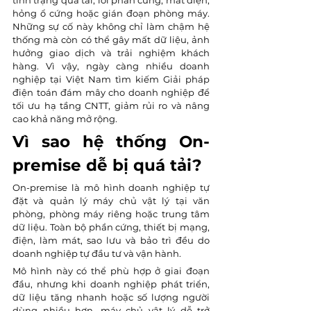
tình trạng quá tải, lỗi phần cứng, mất điện, 
hỏng ổ cứng hoặc gián đoạn phòng máy. 
Những sự cố này không chỉ làm chậm hệ 
thống mà còn có thể gây mất dữ liệu, ảnh 
hưởng giao dịch và trải nghiệm khách 
hàng. Vì vậy, ngày càng nhiều doanh 
nghiệp tại Việt Nam tìm kiếm Giải pháp 
điện toán đám mây cho doanh nghiệp để 
tối ưu hạ tầng CNTT, giảm rủi ro và nâng 
cao khả năng mở rộng.
Vì sao hệ thống On-
premise dễ bị quá tải?
On-premise là mô hình doanh nghiệp tự 
đặt và quản lý máy chủ vật lý tại văn 
phòng, phòng máy riêng hoặc trung tâm 
dữ liệu. Toàn bộ phần cứng, thiết bị mạng, 
điện, làm mát, sao lưu và bảo trì đều do 
doanh nghiệp tự đầu tư và vận hành.
Mô hình này có thể phù hợp ở giai đoạn 
đầu, nhưng khi doanh nghiệp phát triển, 
dữ liệu tăng nhanh hoặc số lượng người 
dùng nhiều hơn, máy chủ vật lý dễ trở 