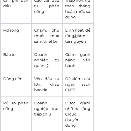
Chi phí ban 
Cao, cần đầu 
Thấp hơn, trả 
đầu
tư phần 
theo tháng 
cứng
hoặc mức sử 
dụng
Mở rộng
Chậm, phụ 
Linh hoạt, dễ 
thuộc mua 
tăng/giảm 
sắm thiết bị
tài nguyên
Bảo trì
Doanh 
Giảm gánh 
nghiệp tự 
nặng vận 
quản lý
hành
Dòng tiền
Vốn đầu tư 
Dễ kiểm soát 
lớn, khấu 
ngân sách 
hao dài
CNTT
Rủi ro phần 
Doanh 
Được giảm 
cứng
nghiệp trực 
nhờ hạ tầng 
tiếp chịu
Cloud 
chuyên 
dụng