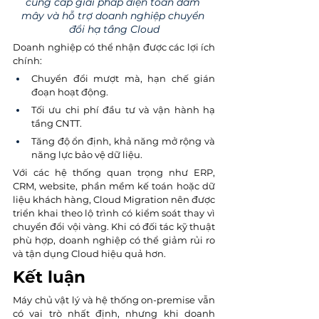
cung cấp giải pháp điện toán đám 
mây và hỗ trợ doanh nghiệp chuyển 
đổi hạ tầng Cloud
Doanh nghiệp có thể nhận được các lợi ích 
chính:
Chuyển đổi mượt mà, hạn chế gián 
đoạn hoạt động.
Tối ưu chi phí đầu tư và vận hành hạ 
tầng CNTT.
Tăng độ ổn định, khả năng mở rộng và 
năng lực bảo vệ dữ liệu.
Với các hệ thống quan trọng như ERP, 
CRM, website, phần mềm kế toán hoặc dữ 
liệu khách hàng, Cloud Migration nên được 
triển khai theo lộ trình có kiểm soát thay vì 
chuyển đổi vội vàng. Khi có đối tác kỹ thuật 
phù hợp, doanh nghiệp có thể giảm rủi ro 
và tận dụng Cloud hiệu quả hơn.
Kết luận
Máy chủ vật lý và hệ thống on-premise vẫn 
có vai trò nhất định, nhưng khi doanh 