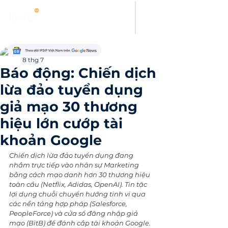
Hung Pham
8 thg 7
Báo động: Chiến dịch
lừa đảo tuyển dụng
giả mạo 30 thương
hiệu lớn cướp tài
khoản Google
Chiến dịch lừa đảo tuyển dụng đang 
nhắm trực tiếp vào nhân sự Marketing 
bằng cách mạo danh hơn 30 thương hiệu 
toàn cầu (Netflix, Adidas, OpenAI). Tin tặc 
lợi dụng chuỗi chuyển hướng tinh vi qua 
các nền tảng hợp pháp (Salesforce, 
PeopleForce) và cửa sổ đăng nhập giả 
mạo (BitB) để đánh cắp tài khoản Google. 