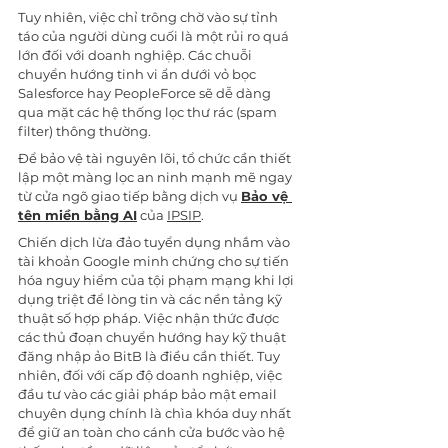
Tuy nhiên, việc chỉ trông chờ vào sự tỉnh 
táo của người dùng cuối là một rủi ro quá 
lớn đối với doanh nghiệp. Các chuỗi 
chuyển hướng tinh vi ẩn dưới vỏ bọc 
Salesforce hay PeopleForce sẽ dễ dàng 
qua mặt các hệ thống lọc thư rác (spam 
filter) thông thường. 
Để bảo vệ tài nguyên lõi, tổ chức cần thiết 
lập một màng lọc an ninh mạnh mẽ ngay 
từ cửa ngõ giao tiếp bằng dịch vụ 
Bảo vệ 
tên miền bằng AI
 của 
IPSIP
.
Chiến dịch lừa đảo tuyển dụng nhắm vào 
tài khoản Google minh chứng cho sự tiến 
hóa nguy hiểm của tội phạm mạng khi lợi 
dụng triệt để lòng tin và các nền tảng kỹ 
thuật số hợp pháp. Việc nhận thức được 
các thủ đoạn chuyển hướng hay kỹ thuật 
đăng nhập ảo BitB là điều cần thiết. Tuy 
nhiên, đối với cấp độ doanh nghiệp, việc 
đầu tư vào các giải pháp bảo mật email 
chuyên dụng chính là chìa khóa duy nhất 
để giữ an toàn cho cánh cửa bước vào hệ 