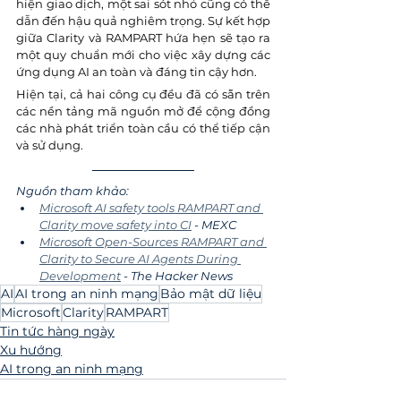
hiện giao dịch, một sai sót nhỏ cũng có thể 
dẫn đến hậu quả nghiêm trọng. Sự kết hợp 
giữa Clarity và RAMPART hứa hẹn sẽ tạo ra 
một quy chuẩn mới cho việc xây dựng các 
ứng dụng AI an toàn và đáng tin cậy hơn.
Hiện tại, cả hai công cụ đều đã có sẵn trên 
các nền tảng mã nguồn mở để cộng đồng 
các nhà phát triển toàn cầu có thể tiếp cận 
và sử dụng.
Nguồn tham khảo:
Microsoft AI safety tools RAMPART and 
Clarity move safety into CI
 - MEXC
Microsoft Open-Sources RAMPART and 
Clarity to Secure AI Agents During 
Development
 - The Hacker News
AI
AI trong an ninh mạng
Bảo mật dữ liệu
Microsoft
Clarity
RAMPART
Tin tức hàng ngày
Xu hướng
AI trong an ninh mạng