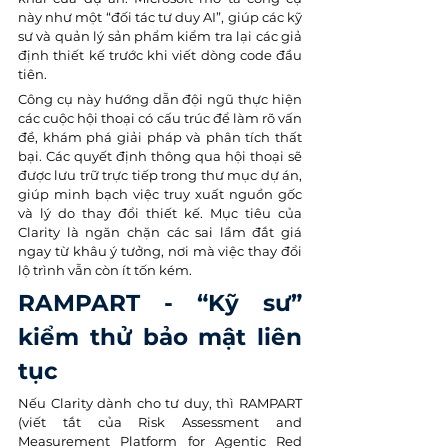
này như một “đối tác tư duy AI”, giúp các kỹ 
sư và quản lý sản phẩm kiểm tra lại các giả 
định thiết kế trước khi viết dòng code đầu 
tiên.
Công cụ này hướng dẫn đội ngũ thực hiện 
các cuộc hội thoại có cấu trúc để làm rõ vấn 
đề, khám phá giải pháp và phân tích thất 
bại. Các quyết định thông qua hội thoại sẽ 
được lưu trữ trực tiếp trong thư mục dự án, 
giúp minh bạch việc truy xuất nguồn gốc 
và lý do thay đổi thiết kế. Mục tiêu của 
Clarity là ngăn chặn các sai lầm đắt giá 
ngay từ khâu ý tưởng, nơi mà việc thay đổi 
lộ trình vẫn còn ít tốn kém.
RAMPART - “Kỹ sư” 
kiểm thử bảo mật liên 
tục
Nếu Clarity dành cho tư duy, thì RAMPART 
(viết tắt của Risk Assessment and 
Measurement Platform for Agentic Red 