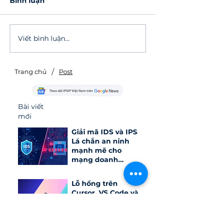
Bình luận
Viết bình luận...
Bề mặt tấn công mới:
ĐỘT PHÁ CÔ
Hiểu về rủi ro bảo mật
NGHỆ: Micros
từ các AI Agent như
xác nhận tích
OpenClaw
Agent trên W
/
Trang chủ
Post
11
Bài viết
mới
Giải mã IDS và IPS:
Lá chắn an ninh
mạnh mẽ cho
mạng doanh
nghiệp
Lỗ hổng trên
Cursor, VS Code và
Antigravity có thể
đánh cắp API key