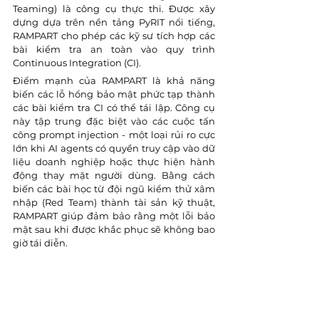
Teaming) là công cụ thực thi. Được xây 
dựng dựa trên nền tảng PyRIT nổi tiếng, 
RAMPART cho phép các kỹ sư tích hợp các 
bài kiểm tra an toàn vào quy trình 
Continuous Integration (CI).
Điểm mạnh của RAMPART là khả năng 
biến các lỗ hổng bảo mật phức tạp thành 
các bài kiểm tra CI có thể tái lập. Công cụ 
này tập trung đặc biệt vào các cuộc tấn 
công prompt injection - một loại rủi ro cực 
lớn khi AI agents có quyền truy cập vào dữ 
liệu doanh nghiệp hoặc thực hiện hành 
động thay mặt người dùng. Bằng cách 
biến các bài học từ đội ngũ kiểm thử xâm 
nhập (Red Team) thành tài sản kỹ thuật, 
RAMPART giúp đảm bảo rằng một lỗi bảo 
mật sau khi được khắc phục sẽ không bao 
giờ tái diễn.