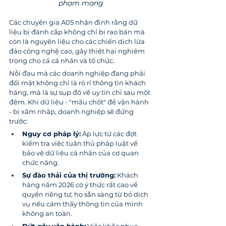
phạm mạng
Các chuyên gia A05 nhận định rằng dữ 
liệu bị đánh cắp không chỉ bị rao bán mà 
còn là nguyên liệu cho các chiến dịch lừa 
đảo công nghệ cao, gây thiệt hại nghiêm 
trọng cho cả cá nhân và tổ chức.
Nỗi đau mà các doanh nghiệp đang phải 
đối mặt không chỉ là rò rỉ thông tin khách 
hàng, mà là sự sụp đổ về uy tín chỉ sau một 
đêm. Khi dữ liệu - "mấu chốt" để vận hành 
- bị xâm nhập, doanh nghiệp sẽ đứng 
trước:
Nguy cơ pháp lý:
 Áp lực từ các đợt 
kiểm tra việc tuân thủ pháp luật về 
bảo vệ dữ liệu cá nhân của cơ quan 
chức năng.
Sự đào thải của thị trường:
 Khách 
hàng năm 2026 có ý thức rất cao về 
quyền riêng tư; họ sẵn sàng từ bỏ dịch 
vụ nếu cảm thấy thông tin của mình 
không an toàn.