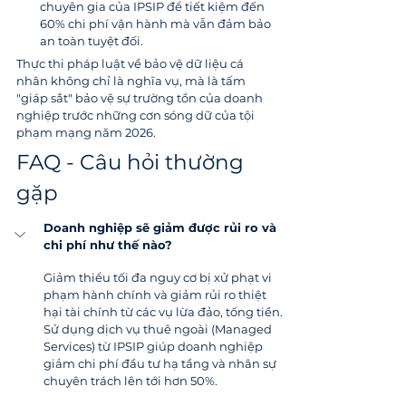
chuyên gia của IPSIP để tiết kiệm đến 
60% chi phí vận hành mà vẫn đảm bảo 
an toàn tuyệt đối.
Thực thi pháp luật về bảo vệ dữ liệu cá 
nhân không chỉ là nghĩa vụ, mà là tấm 
"giáp sắt" bảo vệ sự trường tồn của doanh 
nghiệp trước những cơn sóng dữ của tội 
phạm mạng năm 2026.
FAQ - Câu hỏi thường 
gặp
Doanh nghiệp sẽ giảm được rủi ro và 
chi phí như thế nào?
Giảm thiểu tối đa nguy cơ bị xử phạt vi 
phạm hành chính và giảm rủi ro thiệt 
hại tài chính từ các vụ lừa đảo, tống tiền. 
Sử dụng dịch vụ thuê ngoài (Managed 
Services) từ IPSIP giúp doanh nghiệp 
giảm chi phí đầu tư hạ tầng và nhân sự 
chuyên trách lên tới hơn 50%.