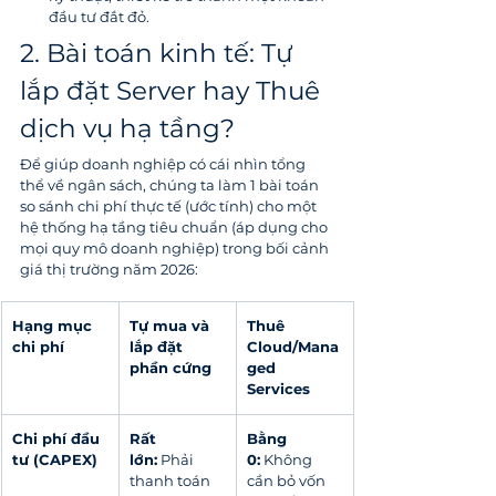
đầu tư đắt đỏ.
2. Bài toán kinh tế: Tự 
lắp đặt Server hay Thuê 
dịch vụ hạ tầng?
Để giúp doanh nghiệp có cái nhìn tổng 
thể về ngân sách, chúng ta làm 1 bài toán 
so sánh chi phí thực tế (ước tính) cho một 
hệ thống hạ tầng tiêu chuẩn (áp dụng cho 
mọi quy mô doanh nghiệp) trong bối cảnh 
giá thị trường năm 2026:
Hạng mục 
Tự mua và 
Thuê 
chi phí
lắp đặt 
Cloud/Mana
phần cứng
ged 
Services
Chi phí đầu 
Rất 
Bằng 
tư (CAPEX)
lớn:
 Phải 
0:
 Không 
thanh toán 
cần bỏ vốn 