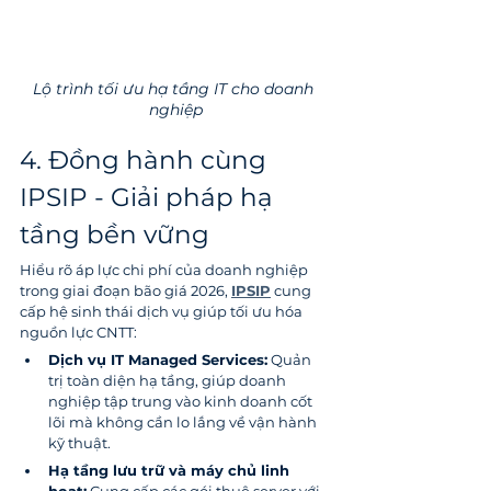
Lộ trình tối ưu hạ tầng IT cho doanh 
nghiệp
4. Đồng hành cùng 
IPSIP - Giải pháp hạ 
tầng bền vững
Hiểu rõ áp lực chi phí của doanh nghiệp 
trong giai đoạn bão giá 2026, 
IPSIP
 cung 
cấp hệ sinh thái dịch vụ giúp tối ưu hóa 
nguồn lực CNTT:
Dịch vụ IT Managed Services:
 Quản 
trị toàn diện hạ tầng, giúp doanh 
nghiệp tập trung vào kinh doanh cốt 
lõi mà không cần lo lắng về vận hành 
kỹ thuật.
Hạ tầng lưu trữ và máy chủ linh 
hoạt:
 Cung cấp các gói thuê server với 