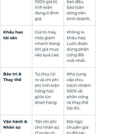
100% giá trị 
ban đầu, 
linh kiện 
bảo toàn 
đang ở đỉnh 
dòng tiền 
giá.
kinh doanh.
Khấu hao 
Giá trị máy 
Không lo 
tài sản
móc giảm 
khấu hao. 
nhanh trong 
Luôn được 
khi giá mua 
dùng phần 
vào quá cao.
cứng đời 
mới nhất.
Bảo trì & 
Tự chịu rủi 
Nhà cung 
Thay thế
ro và chi phí 
cấp chịu 
khi linh kiện 
trách nhiệm 
hỏng hóc 
100% về 
giữa lúc 
phần cứng 
khan hàng.
và thay thế 
tức thì.
Vận hành & 
Tốn chi phí 
Đội ngũ 
Nhân sự
cho nhân sự 
chuyên gia 
IT quản trị, 
từ đối tác 