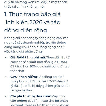
duy trì hạ tầng website, đây là một thách 
thức tài chính không nhỏ.
1. Thực trạng bão giá 
linh kiện 2026 và tác 
động diện rộng
Không chỉ các công ty công nghệ cao, mà 
ngay cả các doanh nghiệp truyền thống 
cũng đang chịu ảnh hưởng nặng nề từ 
việc tăng giá phần cứng:
Giá RAM tăng phi mã:
 Theo dữ liệu từ 
các nhà sản xuất bán dẫn, giá DRAM 
đã tăng hơn 90% do chuỗi cung ứng bị 
thắt chặt.
GPU khan hiếm:
 Các dòng card đồ 
họa phục vụ từ thiết kế 2D/3D đến xử 
lý dữ liệu đều bị đẩy giá lên gấp 1.5 - 2 
lần giá trị thực.
Chi phí thiết bị đầu cuối:
 Máy tính 
văn phòng cấu hình cao cho bộ phận 
kỹ thuật, thiết kế trở thành một khoản 