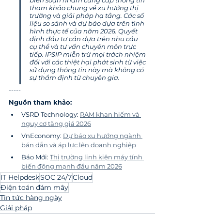
tham khảo chung về xu hướng thị 
trường và giải pháp hạ tầng. Các số 
liệu so sánh và dự báo dựa trên tình 
hình thực tế của năm 2026. Quyết 
định đầu tư cần dựa trên nhu cầu 
cụ thể và tư vấn chuyên môn trực 
tiếp. IPSIP miễn trừ mọi trách nhiệm 
đối với các thiệt hại phát sinh từ việc 
sử dụng thông tin này mà không có 
sự thẩm định từ chuyên gia.
-----
Nguồn tham khảo:
VSRD Technology: 
RAM khan hiếm và 
nguy cơ tăng giá 2026
VnEconomy: 
Dự báo xu hướng ngành 
bán dẫn và áp lực lên doanh nghiệp
Báo Mới: 
Thị trường linh kiện máy tính 
biến động mạnh đầu năm 2026
IT Helpdesk
SOC 24/7
Cloud
Điện toán đám mây
Tin tức hàng ngày
Giải pháp