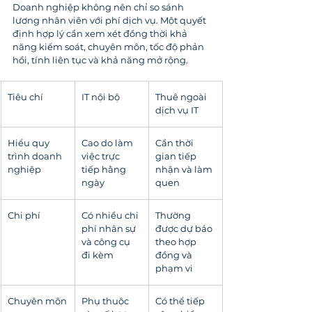
Doanh nghiệp không nên chỉ so sánh 
lương nhân viên với phí dịch vụ. Một quyết 
định hợp lý cần xem xét đồng thời khả 
năng kiểm soát, chuyên môn, tốc độ phản 
hồi, tính liên tục và khả năng mở rộng.
Tiêu chí
IT nội bộ
Thuê ngoài 
dịch vụ IT
Hiểu quy 
Cao do làm 
Cần thời 
trình doanh 
việc trực 
gian tiếp 
nghiệp
tiếp hằng 
nhận và làm 
ngày
quen
Chi phí
Có nhiều chi 
Thường 
phí nhân sự 
được dự báo 
và công cụ 
theo hợp 
đi kèm
đồng và 
phạm vi
Chuyên môn
Phụ thuộc 
Có thể tiếp 