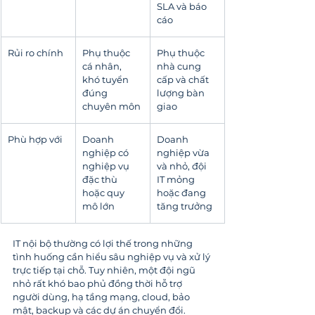
SLA và báo 
cáo
Rủi ro chính
Phụ thuộc 
Phụ thuộc 
cá nhân, 
nhà cung 
khó tuyển 
cấp và chất 
đúng 
lượng bàn 
chuyên môn
giao
Phù hợp với
Doanh 
Doanh 
nghiệp có 
nghiệp vừa 
nghiệp vụ 
và nhỏ, đội 
đặc thù 
IT mỏng 
hoặc quy 
hoặc đang 
mô lớn
tăng trưởng
IT nội bộ thường có lợi thế trong những 
tình huống cần hiểu sâu nghiệp vụ và xử lý 
trực tiếp tại chỗ. Tuy nhiên, một đội ngũ 
nhỏ rất khó bao phủ đồng thời hỗ trợ 
người dùng, hạ tầng mạng, cloud, bảo 
mật, backup và các dự án chuyển đổi.