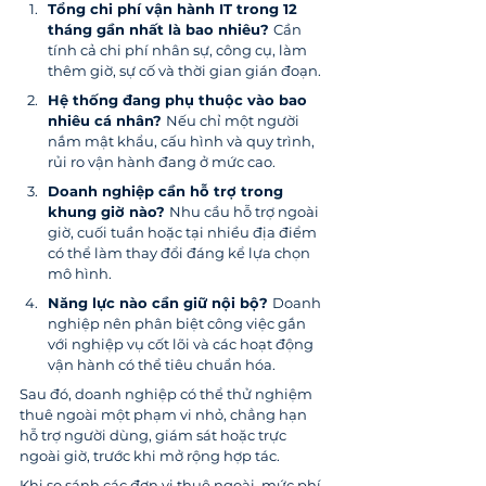
Tổng chi phí vận hành IT trong 12 
tháng gần nhất là bao nhiêu? 
Cần 
tính cả chi phí nhân sự, công cụ, làm 
thêm giờ, sự cố và thời gian gián đoạn.
Hệ thống đang phụ thuộc vào bao 
nhiêu cá nhân? 
Nếu chỉ một người 
nắm mật khẩu, cấu hình và quy trình, 
rủi ro vận hành đang ở mức cao.
Doanh nghiệp cần hỗ trợ trong 
khung giờ nào? 
Nhu cầu hỗ trợ ngoài 
giờ, cuối tuần hoặc tại nhiều địa điểm 
có thể làm thay đổi đáng kể lựa chọn 
mô hình.
Năng lực nào cần giữ nội bộ? 
Doanh 
nghiệp nên phân biệt công việc gắn 
với nghiệp vụ cốt lõi và các hoạt động 
vận hành có thể tiêu chuẩn hóa.
Sau đó, doanh nghiệp có thể thử nghiệm 
thuê ngoài một phạm vi nhỏ, chẳng hạn 
hỗ trợ người dùng, giám sát hoặc trực 
ngoài giờ, trước khi mở rộng hợp tác.
Khi so sánh các đơn vị thuê ngoài, mức phí 