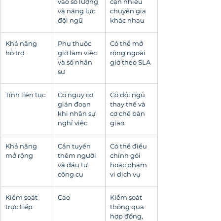
vào số lượng 
cận nhiều 
và năng lực 
chuyên gia 
đội ngũ
khác nhau
Khả năng 
Phụ thuộc 
Có thể mở 
hỗ trợ
giờ làm việc 
rộng ngoài 
và số nhân 
giờ theo SLA
sự
Tính liên tục
Có nguy cơ 
Có đội ngũ 
gián đoạn 
thay thế và 
khi nhân sự 
cơ chế bàn 
nghỉ việc
giao
Khả năng 
Cần tuyển 
Có thể điều 
mở rộng
thêm người 
chỉnh gói 
và đầu tư 
hoặc phạm 
công cụ
vi dịch vụ
Kiểm soát 
Cao
Kiểm soát 
trực tiếp
thông qua 
hợp đồng, 