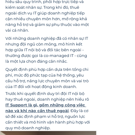
hiểu sâu quy trình, phối hợp trực tiếp và 
kiểm soát nhân sự. Trong khi đó, thuê 
ngoài dịch vụ IT giúp doanh nghiệp tiếp 
cận nhiều chuyên môn hơn, mở rộng khả 
năng hỗ trợ và giảm sự phụ thuộc vào một 
vài cá nhân.
Với những doanh nghiệp đã có nhân sự IT 
nhưng đội ngũ còn mỏng, mô hình kết 
hợp giữa IT nội bộ và đối tác bên ngoài - 
thường được gọi là co-managed IT - cũng 
là một lựa chọn đáng cân nhắc.
Quyết định phù hợp cần dựa trên tổng chi 
phí, mức độ phức tạp của hệ thống, yêu 
cầu hỗ trợ, năng lực chuyên môn và vai trò 
của IT đối với hoạt động kinh doanh.
Trước khi quyết định duy trì đội IT nội bộ 
hay thuê ngoài, doanh nghiệp nên hiểu rõ 
IT Support là gì, gồm những công việc 
nào và khi nào cần thuê ngoài
. Đây là cơ 
sở để xác định phạm vi hỗ trợ, nguồn lực 
cần thiết và mô hình vận hành phù hợp với 
quy mô doanh nghiệp.