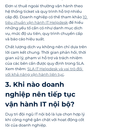
Đơn vị thuê ngoài thường vận hành theo 
hệ thống ticket và quy trình hỗ trợ nhiều 
cấp độ. Doanh nghiệp có thể tham khảo 
10 
tiêu chuẩn vận hành IT Helpdesk
 để hiểu 
những yếu tố cần có như danh mục dịch 
vụ, mức độ ưu tiên, quy trình chuyển cấp 
và báo cáo hiệu suất.
Chất lượng dịch vụ không nên chỉ dựa trên 
lời cam kết chung. Thời gian phản hồi, thời 
gian xử lý, phạm vi hỗ trợ và trách nhiệm 
của các bên cần được quy định trong SLA. 
Xem thêm: 
SLA IT Helpdesk và vai trò đối 
với khả năng vận hành liên tục
.
3. Khi nào doanh 
nghiệp nên tiếp tục 
vận hành IT nội bộ?
Duy trì đội ngũ IT nội bộ là lựa chọn hợp lý 
khi công nghệ gắn chặt với hoạt động cốt 
lõi của doanh nghiệp.