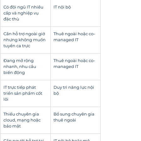
Có đội ngũ IT nhiều 
IT nội bộ
cấp và nghiệp vụ 
đặc thù
Cần hỗ trợ ngoài giờ 
Thuê ngoài hoặc co-
nhưng không muốn 
managed IT
tuyển ca trực
Đang mở rộng 
Thuê ngoài hoặc co-
nhanh, nhu cầu 
managed IT
biến động
IT trực tiếp phát 
Duy trì năng lực nội 
triển sản phẩm cốt 
bộ
lõi
Thiếu chuyên gia 
Bổ sung chuyên gia 
cloud, mạng hoặc 
thuê ngoài
bảo mật
Cần người hỗ trợ tại 
IT nội bộ hoặc mô 