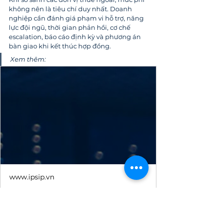
không nên là tiêu chí duy nhất. Doanh 
nghiệp cần đánh giá phạm vi hỗ trợ, năng 
lực đội ngũ, thời gian phản hồi, cơ chế 
escalation, báo cáo định kỳ và phương án 
bàn giao khi kết thúc hợp đồng.
Xem thêm:
www.ipsip.vn
3 tiêu chí cốt lõi để lựa chọn đơn
vị cung cấp IT Helpdesk tốt nhất
Discover 5 key criteria for choosing a