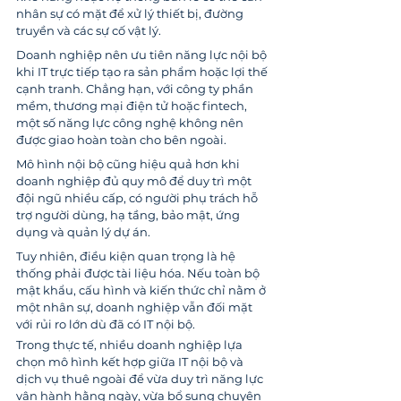
nhân sự có mặt để xử lý thiết bị, đường 
truyền và các sự cố vật lý.
Doanh nghiệp nên ưu tiên năng lực nội bộ 
khi IT trực tiếp tạo ra sản phẩm hoặc lợi thế 
cạnh tranh. Chẳng hạn, với công ty phần 
mềm, thương mại điện tử hoặc fintech, 
một số năng lực công nghệ không nên 
được giao hoàn toàn cho bên ngoài.
Mô hình nội bộ cũng hiệu quả hơn khi 
doanh nghiệp đủ quy mô để duy trì một 
đội ngũ nhiều cấp, có người phụ trách hỗ 
trợ người dùng, hạ tầng, bảo mật, ứng 
dụng và quản lý dự án.
Tuy nhiên, điều kiện quan trọng là hệ 
thống phải được tài liệu hóa. Nếu toàn bộ 
mật khẩu, cấu hình và kiến thức chỉ nằm ở 
một nhân sự, doanh nghiệp vẫn đối mặt 
với rủi ro lớn dù đã có IT nội bộ.
Trong thực tế, nhiều doanh nghiệp lựa 
chọn mô hình kết hợp giữa IT nội bộ và 
dịch vụ thuê ngoài để vừa duy trì năng lực 
vận hành hằng ngày, vừa bổ sung chuyên 