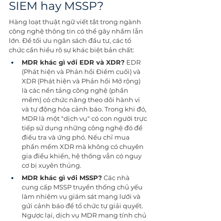
SIEM hay MSSP?
Hàng loạt thuật ngữ viết tắt trong ngành 
công nghệ thông tin có thể gây nhầm lẫn 
lớn. Để tối ưu ngân sách đầu tư, các tổ 
chức cần hiểu rõ sự khác biệt bản chất:
MDR khác gì với EDR và XDR?
 EDR 
(Phát hiện và Phản hồi Điểm cuối) và 
XDR (Phát hiện và Phản hồi Mở rộng) 
là các nền tảng công nghệ (phần 
mềm) có chức năng theo dõi hành vi 
và tự động hóa cảnh báo. Trong khi đó, 
MDR là một "dịch vụ" có con người trực 
tiếp sử dụng những công nghệ đó để 
điều tra và ứng phó. Nếu chỉ mua 
phần mềm XDR mà không có chuyên 
gia điều khiển, hệ thống vẫn có nguy 
cơ bị xuyên thủng.
MDR khác gì với MSSP?
 Các nhà 
cung cấp MSSP truyền thống chủ yếu 
làm nhiệm vụ giám sát mạng lưới và 
gửi cảnh báo để tổ chức tự giải quyết. 
Ngược lại, dịch vụ MDR mang tính chủ 