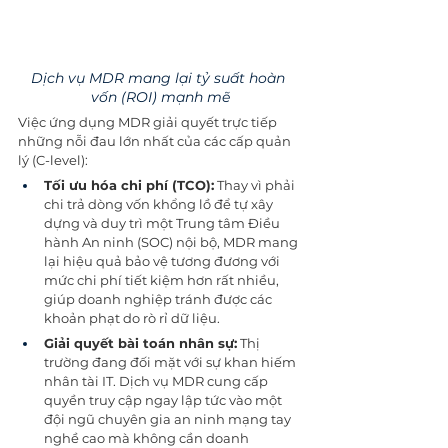
Dịch vụ MDR mang lại tỷ suất hoàn 
vốn (ROI) mạnh mẽ
Việc ứng dụng MDR giải quyết trực tiếp 
những nỗi đau lớn nhất của các cấp quản 
lý (C-level):
Tối ưu hóa chi phí (TCO):
 Thay vì phải 
chi trả dòng vốn khổng lồ để tự xây 
dựng và duy trì một Trung tâm Điều 
hành An ninh (SOC) nội bộ, MDR mang 
lại hiệu quả bảo vệ tương đương với 
mức chi phí tiết kiệm hơn rất nhiều, 
giúp doanh nghiệp tránh được các 
khoản phạt do rò rỉ dữ liệu.
Giải quyết bài toán nhân sự:
 Thị 
trường đang đối mặt với sự khan hiếm 
nhân tài IT. Dịch vụ MDR cung cấp 
quyền truy cập ngay lập tức vào một 
đội ngũ chuyên gia an ninh mạng tay 
nghề cao mà không cần doanh 