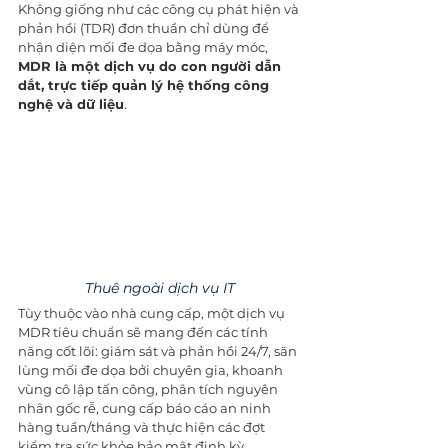
Không giống như các công cụ phát hiện và 
phản hồi (TDR) đơn thuần chỉ dùng để 
nhận diện mối đe dọa bằng máy móc, 
MDR là một dịch vụ do con người dẫn 
dắt, trực tiếp quản lý hệ thống công 
nghệ và dữ liệu
.
Thuê ngoài dịch vụ IT
Tùy thuộc vào nhà cung cấp, một dịch vụ 
MDR tiêu chuẩn sẽ mang đến các tính 
năng cốt lõi: giám sát và phản hồi 24/7, săn 
lùng mối đe dọa bởi chuyên gia, khoanh 
vùng cô lập tấn công, phân tích nguyên 
nhân gốc rễ, cung cấp báo cáo an ninh 
hàng tuần/tháng và thực hiện các đợt 
kiểm tra sức khỏe bảo mật định kỳ.