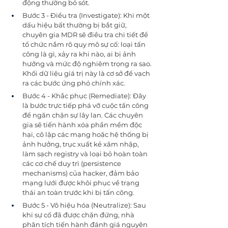
động thường bỏ sót.
Bước 3 - Điều tra (Investigate): Khi một 
dấu hiệu bất thường bị bắt giữ, 
chuyên gia MDR sẽ điều tra chi tiết để 
tổ chức nắm rõ quy mô sự cố: loại tấn 
công là gì, xảy ra khi nào, ai bị ảnh 
hưởng và mức độ nghiêm trọng ra sao. 
Khối dữ liệu giá trị này là cơ sở để vạch 
ra các bước ứng phó chính xác.
Bước 4 - Khắc phục (Remediate): Đây 
là bước trực tiếp phá vỡ cuộc tấn công 
để ngăn chặn sự lây lan. Các chuyên 
gia sẽ tiến hành xóa phần mềm độc 
hại, cô lập các mạng hoặc hệ thống bị 
ảnh hưởng, trục xuất kẻ xâm nhập, 
làm sạch registry và loại bỏ hoàn toàn 
các cơ chế duy trì (persistence 
mechanisms) của hacker, đảm bảo 
mạng lưới được khôi phục về trạng 
thái an toàn trước khi bị tấn công.
Bước 5 - Vô hiệu hóa (Neutralize): Sau 
khi sự cố đã được chặn đứng, nhà 
phân tích tiến hành đánh giá nguyên 