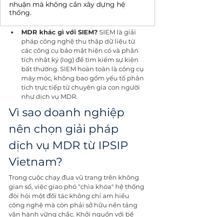
nhuận mà không cần xây dựng hệ
thống.
MDR khác gì với SIEM?
 SIEM là giải 
pháp công nghệ thu thập dữ liệu từ 
các công cụ bảo mật hiện có và phân 
tích nhật ký (log) để tìm kiếm sự kiện 
bất thường. SIEM hoàn toàn là công cụ 
máy móc, không bao gồm yếu tố phân 
tích trực tiếp từ chuyên gia con người 
như dịch vụ MDR.
Vì sao doanh nghiệp 
nên chọn giải pháp 
dịch vụ MDR từ IPSIP 
Vietnam?
Trong cuộc chạy đua vũ trang trên không 
gian số, việc giao phó "chìa khóa" hệ thống 
đòi hỏi một đối tác không chỉ am hiểu 
công nghệ mà còn phải sở hữu nền tảng 
vận hành vững chắc. Khởi nguồn với bề 