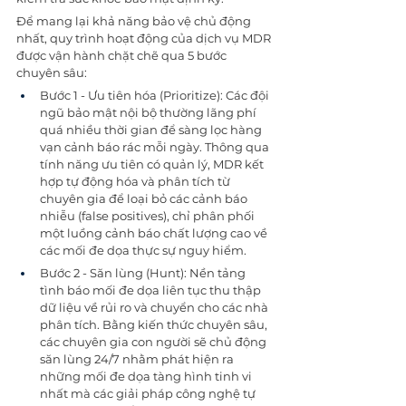
Để mang lại khả năng bảo vệ chủ động 
nhất, quy trình hoạt động của dịch vụ MDR 
được vận hành chặt chẽ qua 5 bước 
chuyên sâu:
Bước 1 - Ưu tiên hóa (Prioritize): Các đội 
ngũ bảo mật nội bộ thường lãng phí 
quá nhiều thời gian để sàng lọc hàng 
vạn cảnh báo rác mỗi ngày. Thông qua 
tính năng ưu tiên có quản lý, MDR kết 
hợp tự động hóa và phân tích từ 
chuyên gia để loại bỏ các cảnh báo 
nhiễu (false positives), chỉ phân phối 
một luồng cảnh báo chất lượng cao về 
các mối đe dọa thực sự nguy hiểm.
Bước 2 - Săn lùng (Hunt): Nền tảng 
tình báo mối đe dọa liên tục thu thập 
dữ liệu về rủi ro và chuyển cho các nhà 
phân tích. Bằng kiến thức chuyên sâu, 
các chuyên gia con người sẽ chủ động 
săn lùng 24/7 nhằm phát hiện ra 
những mối đe dọa tàng hình tinh vi 
nhất mà các giải pháp công nghệ tự 