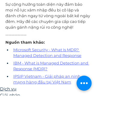
Sự cộng hưởng toàn diện này đảm bảo 
mọi nỗ lực xâm nhập đều bị cô lập và 
đánh chặn ngay từ vòng ngoài bất kể ngày 
đêm. Hãy để các chuyên gia cấp cao tiếp 
quản gánh nặng rủi ro công nghệ!
--------------
Nguồn tham khảo:
Microsoft Security - What Is MDR? 
Managed Detection and Response
IBM - What is Managed Detection and 
Response (MDR)?
IPSIP Vietnam - Giải pháp an ninh 
mạng hàng đầu tại Việt Nam
Dịch vụ
Giải pháp
Xem tất cả
Bài đăng liên quan