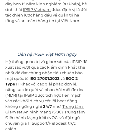
dày hơn 15 năm kinh nghiệm (từ Pháp), hệ 
sinh thái 
IPSIP Vietnam
 được định vị là đối 
tác chiến lược hàng đầu về quản trị hạ 
tầng và an toàn thông tin tại Việt Nam.
Liên hệ IPSIP Việt Nam ngay
Hệ thống quản trị và giám sát của IPSIP đã 
xuất sắc vượt qua các kiểm định khắt khe 
nhất để đạt chứng nhận tiêu chuẩn bảo 
mật quốc tế 
ISO 27001:2022
 và 
SOC 2 
Type II
. Khác với các giải pháp đơn lẻ, 
năng lực dò quét và phản hồi mối đe dọa 
(MDR) tại IPSIP được tích hợp liền mạch 
vào các khối dịch vụ cốt lõi hoạt động 
không ngừng nghỉ 
24/7
 như: 
Trung tâm 
Giám sát An ninh mạng (SOC)
, Trung tâm 
Điều hành Mạng lưới (NOC) và đội ngũ 
chuyên gia IT Support/Helpdesk trực 
chiến. 