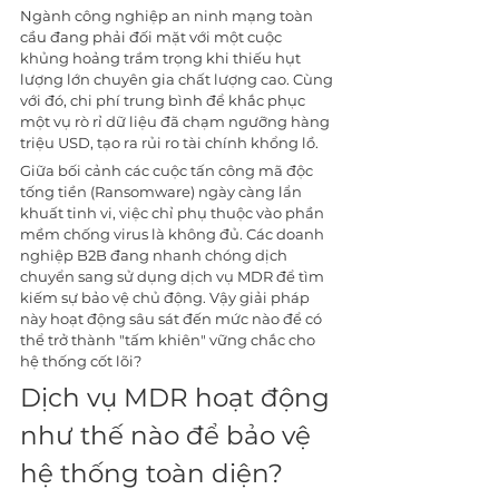
Ngành công nghiệp an ninh mạng toàn 
cầu đang phải đối mặt với một cuộc 
khủng hoảng trầm trọng khi thiếu hụt 
lượng lớn chuyên gia chất lượng cao. Cùng 
với đó, chi phí trung bình để khắc phục 
một vụ rò rỉ dữ liệu đã chạm ngưỡng hàng 
triệu USD, tạo ra rủi ro tài chính khổng lồ. 
Giữa bối cảnh các cuộc tấn công mã độc 
tống tiền (Ransomware) ngày càng lẩn 
khuất tinh vi, việc chỉ phụ thuộc vào phần 
mềm chống virus là không đủ. Các doanh 
nghiệp B2B đang nhanh chóng dịch 
chuyển sang sử dụng dịch vụ MDR để tìm 
kiếm sự bảo vệ chủ động. Vậy giải pháp 
này hoạt động sâu sát đến mức nào để có 
thể trở thành "tấm khiên" vững chắc cho 
hệ thống cốt lõi?
Dịch vụ MDR hoạt động 
như thế nào để bảo vệ 
hệ thống toàn diện?