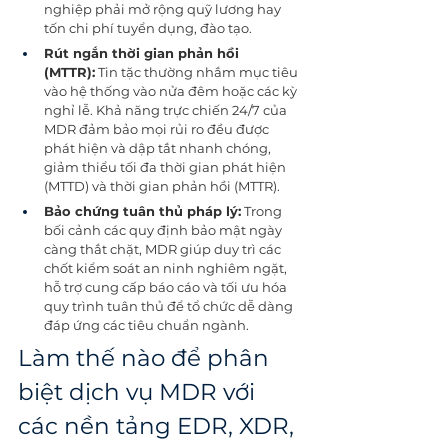
nghiệp phải mở rộng quỹ lương hay 
tốn chi phí tuyển dụng, đào tạo.
Rút ngắn thời gian phản hồi 
(MTTR):
 Tin tặc thường nhắm mục tiêu 
vào hệ thống vào nửa đêm hoặc các kỳ 
nghỉ lễ. Khả năng trực chiến 24/7 của 
MDR đảm bảo mọi rủi ro đều được 
phát hiện và dập tắt nhanh chóng, 
giảm thiểu tối đa thời gian phát hiện 
(MTTD) và thời gian phản hồi (MTTR).
Bảo chứng tuân thủ pháp lý:
 Trong 
bối cảnh các quy định bảo mật ngày 
càng thắt chặt, MDR giúp duy trì các 
chốt kiểm soát an ninh nghiêm ngặt, 
hỗ trợ cung cấp báo cáo và tối ưu hóa 
quy trình tuân thủ để tổ chức dễ dàng 
đáp ứng các tiêu chuẩn ngành.
Làm thế nào để phân 
biệt dịch vụ MDR với 
các nền tảng EDR, XDR, 