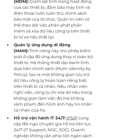
(MDM):
 Giám sát tình trạng hoạt động 
của các thiết bị, đảm bảo máy tính và 
điện thoại luôn tuân thủ chính sách 
bảo mật của tổ chức. Quản trị viên có 
thể theo dõi việc phân phát phần 
mềm và xóa dữ liệu công ty trên thiết 
bị từ xa nếu thất lạc.
Quản lý ứng dụng di động 
(MAM):
 Tính năng này cho phép kiểm 
soát ở cấp độ ứng dụng thay vì toàn bộ 
thiết bị. Hệ thống thiết lập danh tính 
dựa trên chính sách (Multi-identity by 
Policy), tạo ra một không gian lưu trữ 
dữ liệu công ty hoàn toàn riêng biệt 
trên thiết bị cá nhân. Nếu nhân viên 
nghỉ việc, công ty chỉ xóa dữ liệu trong 
không gian làm việc đó mà không 
xâm phạm đến hình ảnh hay tin nhắn 
cá nhân của họ.
Hỗ trợ vận hành IT 24/7:
IPSIP
 cung 
cấp đội ngũ chuyên gia hỗ trợ liên tục 
24/7 (IT Support, NOC, SOC). Doanh 
nghiệp không cần phải tốn ngân sách 