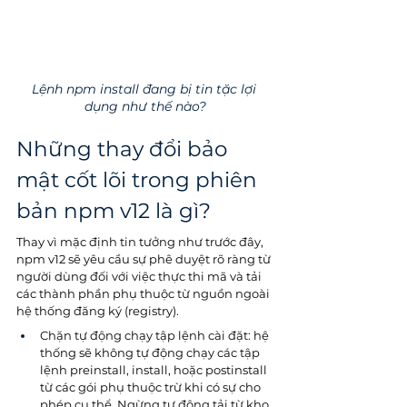
Lệnh npm install đang bị tin tặc lợi 
dụng như thế nào?
Những thay đổi bảo 
mật cốt lõi trong phiên 
bản npm v12 là gì?
Thay vì mặc định tin tưởng như trước đây, 
npm v12 sẽ yêu cầu sự phê duyệt rõ ràng từ 
người dùng đối với việc thực thi mã và tải 
các thành phần phụ thuộc từ nguồn ngoài 
hệ thống đăng ký (registry). 
Chặn tự động chạy tập lệnh cài đặt: hệ 
thống sẽ không tự động chạy các tập 
lệnh preinstall, install, hoặc postinstall 
từ các gói phụ thuộc trừ khi có sự cho 
phép cụ thể. Ngừng tự động tải từ kho 