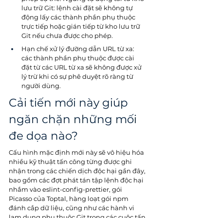
lưu trữ Git: lệnh cài đặt sẽ không tự 
động lấy các thành phần phụ thuộc 
trực tiếp hoặc gián tiếp từ kho lưu trữ 
Git nếu chưa được cho phép. 
Hạn chế xử lý đường dẫn URL từ xa: 
các thành phần phụ thuộc được cài 
đặt từ các URL từ xa sẽ không được xử 
lý trừ khi có sự phê duyệt rõ ràng từ 
người dùng.
Cải tiến mới này giúp 
ngăn chặn những mối 
đe dọa nào?
Cấu hình mặc định mới này sẽ vô hiệu hóa 
nhiều kỹ thuật tấn công từng được ghi 
nhận trong các chiến dịch độc hại gần đây, 
bao gồm các đợt phát tán tập lệnh độc hại 
nhắm vào eslint-config-prettier, gói 
Picasso của Toptal, hàng loạt gói npm 
đánh cắp dữ liệu, cũng như các hành vi 
lạm dụng phụ thuộc Git trong các cuộc tấn 