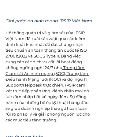
Giải pháp an ninh mạng IPSIP Việt Nam
Hệ thống quản trị và giám sát của IPSIP 
Việt Nam đã xuất sắc vượt qua các kiểm 
định khắt khe nhất để đạt chứng nhận 
tiêu chuẩn an toàn thông tin quốc tế ISO 
27001:2022 và SOC 2 Type II. Bằng việc 
cung cấp các dịch vụ cốt lõi hoạt động 
không ngừng nghỉ 24/7 như
 Trung tâm 
Giám sát An ninh mạng (SOC)
,
 Trung tâm 
Điều hành Mạng lưới (NOC)
 và đội ngũ IT 
Support/Helpdesk trực chiến, IPSIP cam 
kết trực tiếp phản ứng, đánh chặn mọi nỗ 
lực xâm nhập bất kể ngày đêm. Sự đồng 
hành của những bộ óc kỹ thuật hàng đầu 
sẽ giúp doanh nghiệp tháo gỡ hoàn toàn 
rủi ro pháp lý và giải phóng nguồn lực cho 
các mục tiêu tăng trưởng. 
Nguồn tham khảo