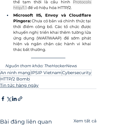
thế tạm thời là cấu hình 
Protocols 
http/1.1
 để vô hiệu hóa HTTP/2.
Microsoft IIS, Envoy và Cloudflare 
Pingora:
 Chưa có bản vá chính thức tại 
thời điểm công bố. Các tổ chức được 
khuyến nghị triển khai thêm tường lửa 
ứng dụng (WAF/WAAP) để sớm phát 
hiện và ngăn chặn các hành vi khai 
thác bất thường.
Nguồn tham khảo: TheHackerNews
An ninh mạng
IPSIP Vietnam
Cybersecurity
HTTP/2 Bomb
Tin tức hàng ngày
Xem tất cả
Bài đăng liên quan