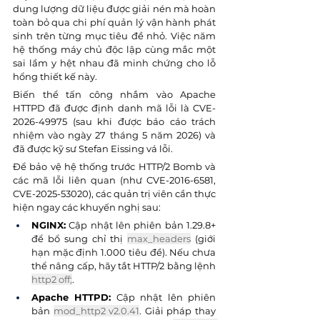
dung lượng dữ liệu được giải nén mà hoàn 
toàn bỏ qua chi phí quản lý vận hành phát 
sinh trên từng mục tiêu đề nhỏ. Việc năm 
hệ thống máy chủ độc lập cùng mắc một 
sai lầm y hệt nhau đã minh chứng cho lỗ 
hổng thiết kế này.
Biến thể tấn công nhắm vào Apache 
HTTPD đã được định danh mã lỗi là CVE-
2026-49975 (sau khi được báo cáo trách 
nhiệm vào ngày 27 tháng 5 năm 2026) và 
đã được kỹ sư Stefan Eissing vá lỗi.
Để bảo vệ hệ thống trước HTTP/2 Bomb và 
các mã lỗi liên quan (như CVE-2016-6581, 
CVE-2025-53020), các quản trị viên cần thực 
hiện ngay các khuyến nghị sau:
NGINX:
 Cập nhật lên phiên bản 1.29.8+ 
để bổ sung chỉ thị 
max_headers
 (giới 
hạn mặc định 1.000 tiêu đề). Nếu chưa 
thể nâng cấp, hãy tắt HTTP/2 bằng lệnh 
http2 off;
.
Apache HTTPD:
 Cập nhật lên phiên 
bản 
mod_http2 v2.0.41
. Giải pháp thay 