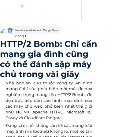
Kamy Le
12 thg 6
HTTP/2 Bomb: Chỉ cần
mạng gia đình cũng
có thể đánh sập máy
chủ trong vài giây
Nhà nghiên cứu thuộc công ty An ninh 
mạng Calif vừa phát hiện một mối đe dọa 
nghiêm trọng mang tên HTTP/2 Bomb, đe 
dọa trực tiếp đến cấu hình mặc định của 
các máy chủ web phổ biến nhất thế giới 
như NGINX, Apache HTTPD, Microsoft IIS, 
Envoy và Cloudflare Pingora. 
Đáng sợ ở chỗ, không cần tới các mạng lưới 
máy tính ma (botnet) khổng lồ, một kẻ tấn 