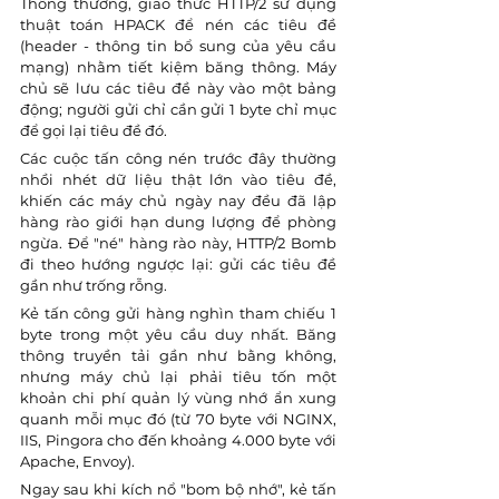
Thông thường, giao thức HTTP/2 sử dụng 
thuật toán HPACK để nén các tiêu đề 
(header - thông tin bổ sung của yêu cầu 
mạng) nhằm tiết kiệm băng thông. Máy 
chủ sẽ lưu các tiêu đề này vào một bảng 
động; người gửi chỉ cần gửi 1 byte chỉ mục 
để gọi lại tiêu đề đó.
Các cuộc tấn công nén trước đây thường 
nhồi nhét dữ liệu thật lớn vào tiêu đề, 
khiến các máy chủ ngày nay đều đã lập 
hàng rào giới hạn dung lượng để phòng 
ngừa. Để "né" hàng rào này, HTTP/2 Bomb 
đi theo hướng ngược lại: gửi các tiêu đề 
gần như trống rỗng.
Kẻ tấn công gửi hàng nghìn tham chiếu 1 
byte trong một yêu cầu duy nhất. Băng 
thông truyền tải gần như bằng không, 
nhưng máy chủ lại phải tiêu tốn một 
khoản chi phí quản lý vùng nhớ ẩn xung 
quanh mỗi mục đó (từ 70 byte với NGINX, 
IIS, Pingora cho đến khoảng 4.000 byte với 
Apache, Envoy).
Ngay sau khi kích nổ "bom bộ nhớ", kẻ tấn 