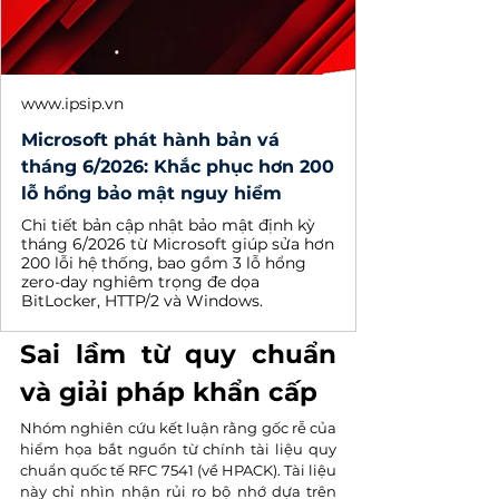
www.ipsip.vn
Microsoft phát hành bản vá
tháng 6/2026: Khắc phục hơn 200
lỗ hổng bảo mật nguy hiểm
Chi tiết bản cập nhật bảo mật định kỳ
tháng 6/2026 từ Microsoft giúp sửa hơn
200 lỗi hệ thống, bao gồm 3 lỗ hổng
zero-day nghiêm trọng đe dọa
BitLocker, HTTP/2 và Windows.
Sai lầm từ quy chuẩn 
và giải pháp khẩn cấp
Nhóm nghiên cứu kết luận rằng gốc rễ của 
hiểm họa bắt nguồn từ chính tài liệu quy 
chuẩn quốc tế RFC 7541 (về HPACK). Tài liệu 
này chỉ nhìn nhận rủi ro bộ nhớ dựa trên 