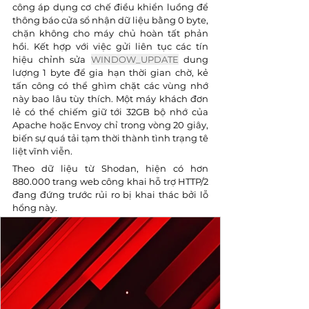
công áp dụng cơ chế điều khiển luồng để 
thông báo cửa sổ nhận dữ liệu bằng 0 byte, 
chặn không cho máy chủ hoàn tất phản 
hồi. Kết hợp với việc gửi liên tục các tín 
hiệu chỉnh sửa 
WINDOW_UPDATE
dung 
lượng 1 byte để gia hạn thời gian chờ, kẻ 
tấn công có thể ghìm chặt các vùng nhớ 
này bao lâu tùy thích. Một máy khách đơn 
lẻ có thể chiếm giữ tới 32GB bộ nhớ của 
Apache hoặc Envoy chỉ trong vòng 20 giây, 
biến sự quá tải tạm thời thành tình trạng tê 
liệt vĩnh viễn.
Theo dữ liệu từ Shodan, hiện có hơn 
880.000 trang web công khai hỗ trợ HTTP/2 
đang đứng trước rủi ro bị khai thác bởi lỗ 
hổng này.