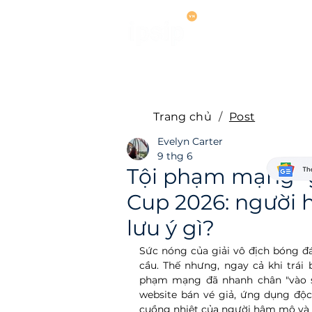
Dịch vụ
Hợ
Trang chủ
/
Post
Evelyn Carter
9 thg 6
Tội phạm mạng "
Cup 2026: người
lưu ý gì?
Sức nóng của giải vô địch bóng đ
cầu. Thế nhưng, ngay cả khi trái
phạm mạng đã nhanh chân "vào sân
website bán vé giả, ứng dụng độc
cuồng nhiệt của người hâm mộ và s