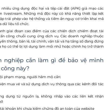
 nhiều ứng dụng độc hại và tệp cài đặt (APK) giả mạo các 
livestream. Những mã độc này có khả năng thiết lập kết 
cập trái phép vào hệ thống và tiềm ẩn nguy cơ triển khai mã 
dữ liệu tổ chức. 
h giai đoạn cao điểm của các chiến dịch chiếm đoạt tài 
ấn công chuỗi cung ứng dịch vụ. Các doanh nghiệp thuộc 
ền thông, bán lẻ, tài chính, vận tải và hạ tầng số đang đứng 
a họ có thể bị lợi dụng làm mồi nhử hoặc chính họ trở thành 
 nghiệp cần làm gì để bảo vệ mình 
n công này?
tội phạm mạng, người hâm mộ cần:
hiện mua vé và sử dụng dịch vụ thông qua các kênh đối tác 
ng dụng từ nguồn lạ, không nhấp vào các liên kết nhận 
gờ 
tài khoản khi chưa kiểm chứng độ an toàn của website 