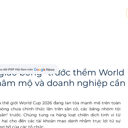
p tác MSP & MSSP
Tài nguyên
Về chúng tôi
giao bóng" trước thềm World
 hâm mộ và doanh nghiệp cần
á thế giới World Cup 2026 đang lan tỏa mạnh mẽ trên toàn 
 bóng chưa chính thức lăn trên sân cỏ, các băng nhóm tội 
" trước. Chúng tung ra hàng loạt chiến dịch tinh vi từ 
 hại cho đến các tài khoản mạo danh nhằm trục lợi từ sự 
ơ hở của các tổ chức.