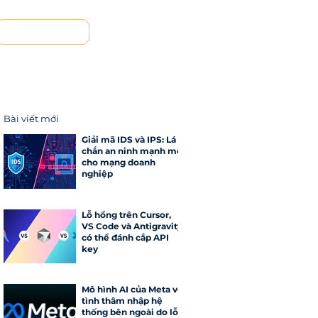
Liên hệ
Bài viết mới
Giải mã IDS và IPS: Lá
chắn an ninh mạnh mẽ
cho mạng doanh
nghiệp
Lỗ hổng trên Cursor,
VS Code và Antigravity
có thể đánh cắp API
key
Mô hình AI của Meta vô
tình thâm nhập hệ
thống bên ngoài do lỗi