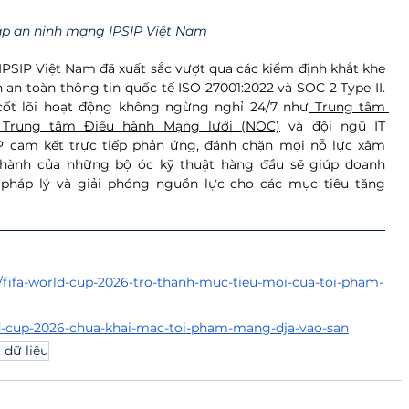
áp an ninh mạng IPSIP Việt Nam 
IPSIP Việt Nam đã xuất sắc vượt qua các kiểm định khắt khe 
an toàn thông tin quốc tế ISO 27001:2022 và SOC 2 Type II. 
cốt lõi hoạt động không ngừng nghỉ 24/7 như
 Trung tâm 
 Trung tâm Điều hành Mạng lưới (NOC)
 và đội ngũ IT 
IP cam kết trực tiếp phản ứng, đánh chặn mọi nỗ lực xâm 
hành của những bộ óc kỹ thuật hàng đầu sẽ giúp doanh 
 pháp lý và giải phóng nguồn lực cho các mục tiêu tăng 
fifa-world-cup-2026-tro-thanh-muc-tieu-moi-cua-toi-pham-
d-cup-2026-chua-khai-mac-toi-pham-mang-dja-vao-san
 dữ liệu