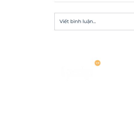
Viết bình luận...
Giải pháp bảo mật cho do
nghiệp vừa và nhỏ: Tại sao
FlexSecure 360 là "chìa kh
sinh tồn?
CÔNG TY TNHH MTV IPSIP VIỆT NAM
VIETNAM OMLLC)
​MST: 0313859600
🏢 Số SH05.01 Đường B4, Khu Sa
Phường An Khánh, Thành phố Hồ Ch
Việt Nam