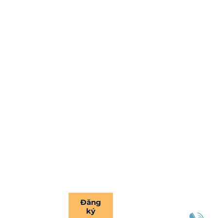
nhận tài liệu, tin tức an 
ng chuyên sâu từ IPSIP Việt 
Đăng
ký