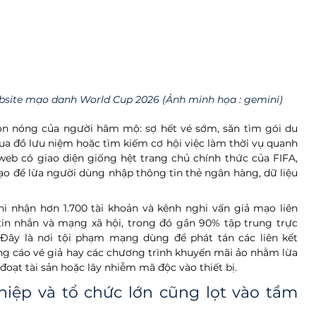
ebsite mạo danh World Cup 2026 (Ảnh minh họa : gemini)
nôn nóng của người hâm mộ: sợ hết vé sớm, săn tìm gói du 
mua đồ lưu niệm hoặc tìm kiếm cơ hội việc làm thời vụ quanh 
web có giao diện giống hệt trang chủ chính thức của FIFA, 
o để lừa người dùng nhập thông tin thẻ ngân hàng, dữ liệu 
 nhận hơn 1.700 tài khoản và kênh nghi vấn giả mạo liên 
tin nhắn và mạng xã hội, trong đó gần 90% tập trung trực 
 Đây là nơi tội phạm mạng dùng để phát tán các liên kết 
uảng cáo vé giả hay các chương trình khuyến mãi ảo nhằm lừa 
oạt tài sản hoặc lây nhiễm mã độc vào thiết bị.
iệp và tổ chức lớn cũng lọt vào tầm 