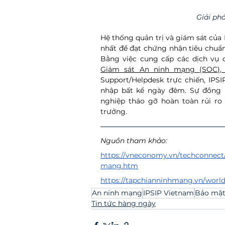
Giải ph
Hệ thống quản trị và giám sát của 
nhất để đạt chứng nhận tiêu chuẩn 
Bằng việc cung cấp các dịch vụ 
Giám sát An ninh mạng (SOC)
,
Support/Helpdesk trực chiến, IPS
nhập bất kể ngày đêm. Sự đồng 
nghiệp tháo gỡ hoàn toàn rủi ro
trưởng.  
Nguồn tham khảo: 
https://vneconomy.vn/techconnect/
mang.htm
https://tapchianninhmang.vn/worl
An ninh mạng
IPSIP Vietnam
Bảo mật
Tin tức hàng ngày