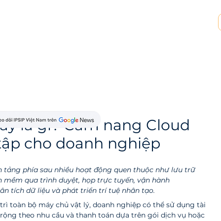
p tác MSP & MSSP
Tài nguyên
Về chúng tôi
ây là gì? Cẩm nang Cloud
tập cho doanh nghiệp
tảng phía sau nhiều hoạt động quen thuộc như lưu trữ 
n mềm qua trình duyệt, họp trực tuyến, vận hành 
n tích dữ liệu và phát triển trí tuệ nhân tạo.
 trì toàn bộ máy chủ vật lý, doanh nghiệp có thể sử dụng tài 
rộng theo nhu cầu và thanh toán dựa trên gói dịch vụ hoặc 