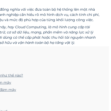
 đồng nghĩa với việc đưa toàn bộ hệ thống lên một nhà 
h nghiệp cần hiểu rõ mô hình dịch vụ, cách tính chi phí, 
iệu và mức độ phù hợp của từng khối lượng công việc.
ây, hay Cloud Computing, là mô hình cung cấp tài 
rữ, cơ sở dữ liệu, mạng, phần mềm và năng lực xử lý 
ời dùng có thể cấp phát hoặc thu hồi tài nguyên nhanh 
sở hữu và vận hành toàn bộ hạ tầng vật lý.
như thế nào?
ám mây
n đám mây