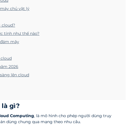
cloud
máy chủ vật lý
 cloud?
c tính như thế nào?
n đám mây
 cloud
năm 2026
sàng lên cloud
là gì?
loud Computing
, là mô hình cho phép người dùng truy 
toán dùng chung qua mạng theo nhu cầu.