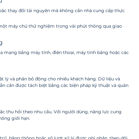
u
oặc thay đổi tài nguyên mà không cần nhà cung cấp thực 
o một máy chủ thử nghiệm trong vài phút thông qua giao 
g
ua mạng bằng máy tính, điện thoại, máy tính bảng hoặc các 
n
t lý và phân bổ động cho nhiều khách hàng. Dữ liệu và 
n cần được tách biệt bằng các biện pháp kỹ thuật và quản 
ặc thu hồi theo nhu cầu. Với người dùng, năng lực cung 
hông giới hạn.
rữ, băng thông hoặc số lượt xử lý được ghi nhận, theo dõi 