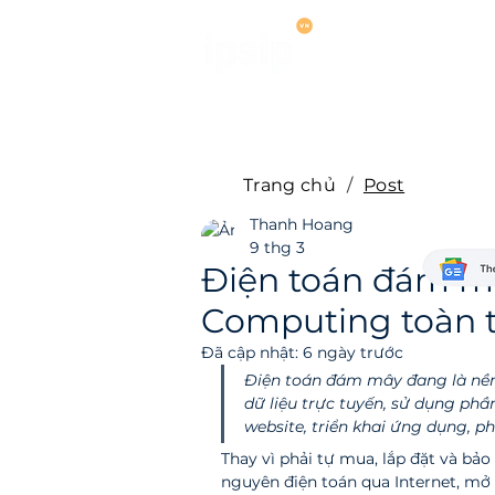
Dịch vụ
Hợ
Trang chủ
/
Post
Thanh Hoang
9 thg 3
Điện toán đám m
Computing toàn 
Đã cập nhật:
6 ngày trước
Điện toán đám mây đang là nền 
dữ liệu trực tuyến, sử dụng phầ
website, triển khai ứng dụng, phâ
Thay vì phải tự mua, lắp đặt và bảo
nguyên điện toán qua Internet, mở 