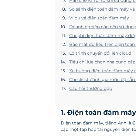
Hạn chế và rủi ro khi sử dụng 
So sánh điện toán đám mây và 
Ví dụ về điện toán đám mây
Doanh nghiệp nào nên sử dụng
Chi phí điện toán đám mây đượ
Bảo mật dữ liệu trên điện toá
Lộ trình chuyển đổi lên cloud
Tiêu chí lựa chọn nhà cung cấp
Xu hướng điện toán đám mây 
Checklist đánh giá mức độ sẵn 
Câu hỏi thường gặp
1. Điện toán đám mây 
Điện toán đám mây, tiếng Anh là 
C
cập một tập hợp tài nguyên điện 