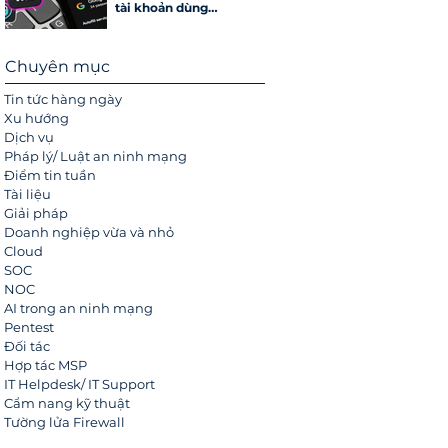
tài khoản dùng
passkey
Chuyên mục
Tin tức hàng ngày
Xu hướng
Dịch vụ
Pháp lý/ Luật an ninh mạng
Điểm tin tuần
Tài liệu
Giải pháp
Doanh nghiệp vừa và nhỏ
Cloud
SOC
NOC
AI trong an ninh mạng
Pentest
Đối tác
Hợp tác MSP
IT Helpdesk/ IT Support
Cẩm nang kỹ thuật
Tường lửa Firewall