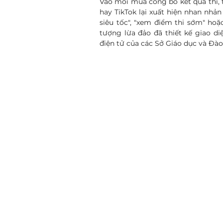
Vào mỗi mùa công bố kết quả thi, 
hay TikTok lại xuất hiện nhan nhản
siêu tốc", "xem điểm thi sớm" hoặc
tượng lừa đảo đã thiết kế giao d
điện tử của các Sở Giáo dục và Đà