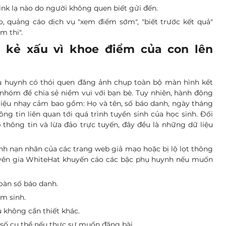
nk lạ nào do người không quen biết gửi đến.
o, quảng cáo dịch vụ "xem điểm sớm", "biết trước kết quả" 
m thi".
o kẻ xấu vì khoe điểm của con lên 
hụ huynh có thói quen đăng ảnh chụp toàn bộ màn hình kết 
nhóm để chia sẻ niềm vui với bạn bè. Tuy nhiên, hành động 
 liệu nhạy cảm bao gồm: Họ và tên, số báo danh, ngày tháng 
g tin liên quan tới quá trình tuyển sinh của học sinh. Đối 
thông tin và lừa đảo trực tuyến, đây đều là những dữ liệu 
h nạn nhân của các trang web giả mạo hoặc bị lộ lọt thông 
huyên gia WhiteHat khuyến cáo các bậc phụ huynh nếu muốn 
oàn số báo danh.
m sinh.
u không cần thiết khác.
 số cụ thể nếu thực sự muốn đăng bài.