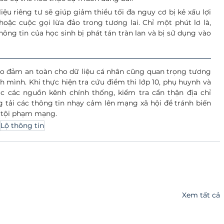
ệu riêng tư sẽ giúp giảm thiểu tối đa nguy cơ bị kẻ xấu lợi 
ặc cuộc gọi lừa đảo trong tương lai. Chỉ một phút lơ là, 
ông tin của học sinh bị phát tán tràn lan và bị sử dụng vào 
bảo đảm an toàn cho dữ liệu cá nhân cũng quan trọng tương 
h mình. Khi thực hiện tra cứu điểm thi lớp 10, phụ huynh và 
ọc các nguồn kênh chính thống, kiểm tra cẩn thận địa chỉ 
g tải các thông tin nhạy cảm lên mạng xã hội để tránh biến 
 tội phạm mạng.
Lộ thông tin
Xem tất cả