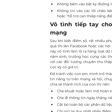
Không bấm vào bất kỳ đường li
Không tin vào các lời chèo ké
hoặc "hỗ trợ can thiệp nâng điể
Vô tình tiếp tay ch
mạng
Sau khi biết điểm số, rất nhiều p
quả thi lên Facebook hoặc các hội 
này vô tình làm lộ ra hàng loạt dữ
năm sinh, trường học cùng các thôn
với các đối tượng chuyên thu thập 
cực kỳ có giá trị.
Để tránh việc con em mình trở thàn
tin riêng tư trên mạng xã hội, c
chia sẻ thành tích của con thì nên:
Che khuất hoặc làm mờ hoàn t
Che đi thông tin ngày tháng nă
Cắt bỏ toàn bộ các phần dữ liệ
Chỉ giữ lại duy nhất phần điểm