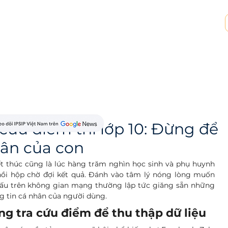
p tác MSP & MSSP
Tài nguyên
Về chúng tôi
 cứu điểm thi lớp 10: Đừng để
hân của con
ết thúc cũng là lúc hàng trăm nghìn học sinh và phụ huynh 
hồi hộp chờ đợi kết quả. Đánh vào tâm lý nóng lòng muốn 
 xấu trên không gian mạng thường lập tức giăng sẵn những 
g tin cá nhân của người dùng.
ng tra cứu điểm để thu thập dữ liệu