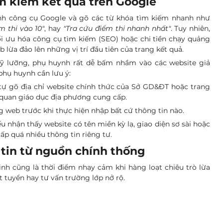
ìm kiếm kết quả trên Google
Nhiều người có thói quen mở thanh công cụ Google và gõ các từ khóa tìm kiếm nhanh như 
m thi vào 10"
, hay 
"Tra cứu điểm thi nhanh nhất"
. Tuy nhiên, 
ối ưu hóa công cụ tìm kiếm (SEO) hoặc chi tiền chạy quảng 
 lừa đảo lên những vị trí đầu tiên của trang kết quả.
ỹ lưỡng, phụ huynh rất dễ bấm nhầm vào các website giả 
phụ huynh cần lưu ý:
tự gõ địa chỉ website chính thức của Sở GD&ĐT hoặc trang 
 quan giáo dục địa phương cung cấp.
g web trước khi thực hiện nhập bất cứ thông tin nào.
ếu nhận thấy website có tên miền kỳ lạ, giao diện sơ sài hoặc 
ấp quá nhiều thông tin riêng tư.
tin từ nguồn chính thống
nh cũng là thời điểm nhạy cảm khi hàng loạt chiêu trò lừa 
t tuyển hay tư vấn trường lớp nở rộ. 