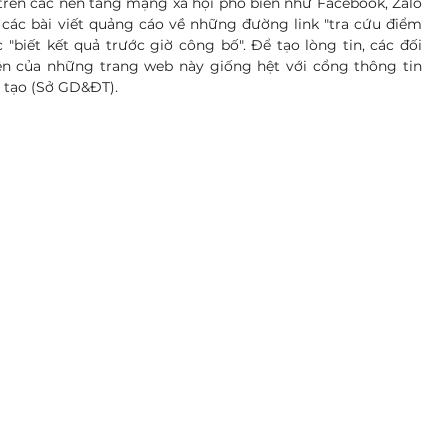
trên các nền tảng mạng xã hội phổ biến như Facebook, Zalo 
 các bài viết quảng cáo về những đường link "tra cứu điểm 
 "biết kết quả trước giờ công bố". Để tạo lòng tin, các đối 
iện của những trang web này giống hệt với cổng thông tin 
o tạo (Sở GD&ĐT).