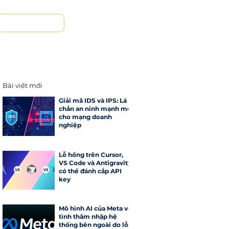
Liên hệ
Bài viết mới
Giải mã IDS và IPS: Lá
chắn an ninh mạnh mẽ
cho mạng doanh
nghiệp
Lỗ hổng trên Cursor,
VS Code và Antigravity
có thể đánh cắp API
key
Mô hình AI của Meta vô
tình thâm nhập hệ
thống bên ngoài do lỗi