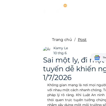
Dịch vụ
Hợ
Trang chủ
/
Post
Kamy Le
10 thg 6
Sai một ly, đi mộ
tuyến dễ khiến n
1/7/2026
Không gian mạng là nơi mọi người c
với nhau một cách nhanh chóng. Tuy
pháp lý rõ ràng. Khi Luật An ninh
thói quen trực tuyến tưởng chừng
nhằm xây dựng một môi trường số 