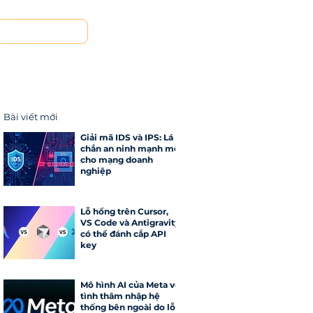
Liên hệ
Bài viết mới
Giải mã IDS và IPS: Lá
chắn an ninh mạnh mẽ
cho mạng doanh
nghiệp
Lỗ hổng trên Cursor,
VS Code và Antigravity
có thể đánh cắp API
key
Mô hình AI của Meta vô
tình thâm nhập hệ
thống bên ngoài do lỗi