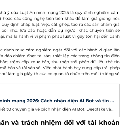
hú ý của Luật An ninh mạng 2025 là quy định nghiêm cấm 
) hoặc các công nghệ tiên tiến khác để làm giả giọng nói, 
 quy định pháp luật. Việc cắt ghép, tạo ra các sản phẩm giả 
 bôi nhọ, lừa đảo hoặc dẫn dụ người khác chuyển tiền sẽ 
ại, mà là hành vi vi phạm pháp luật vì gây tổn hại đến danh 
ác danh mục cấm nghiêm ngặt đối với các hành vi gian lận 
đảo chiếm đoạt tài sản; thiết lập các trang thông tin điện 
ân; trộm cắp, mua bán, thu thập trái phép dữ liệu thẻ tín 
mã hóa và tài sản số. Việc phát hành hay cung cấp trái phép 
hư làm giả giấy tờ của cơ quan tổ chức trên môi trường số 
Cảnh báo an ninh mạng 2026: Cách nhận diện AI Bot và tin giả trên mạng xã hội
Hướng dẫn chi tiết từ chuyên gia về cách nhận diện AI Bot, Deepfake và các tài khoản giả mạo trong bối cảnh tin giả bùng nổ năm 2026. Bảo vệ tổ chức trước các chiến dịch thao túng thông tin.
ân và trách nhiệm đối với tài khoản 