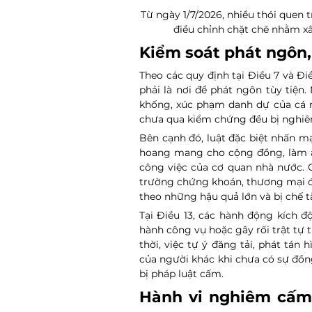
T
ừ ngày 1/7/2026, nhiều thói quen
điều chỉnh chặt chẽ nhằm x
Kiểm soát phát ngôn, 
Theo các quy định tại Điều 7 và Đ
phải là nơi để phát ngôn tùy tiện.
khống, xúc phạm danh dự của cá nh
chưa qua kiểm chứng đều bị nghi
Bên cạnh đó, luật đặc biệt nhấn mạn
hoang mang cho cộng đồng, làm ản
công việc của cơ quan nhà nước. Cá
trường chứng khoán, thương mại điệ
theo những hậu quả lớn và bị chế t
Tại Điều 13, các hành động kích đ
hành công vụ hoặc gây rối trật tự 
thời, việc tự ý đăng tải, phát tán 
của người khác khi chưa có sự đồn
bị pháp luật cấm.
Hành vi nghiêm cấm 