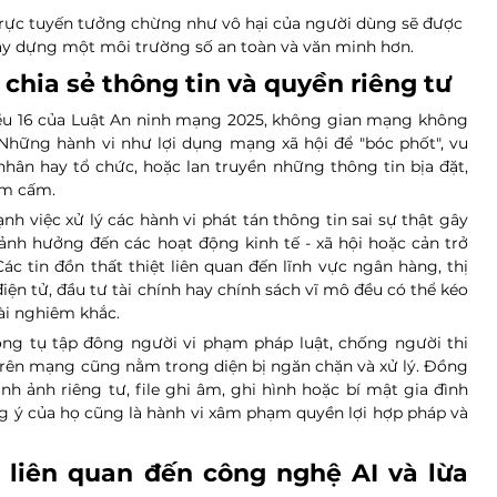
 trực tuyến tưởng chừng như vô hại của người dùng sẽ được 
ây dựng một môi trường số an toàn và văn minh hơn.
chia sẻ thông tin và quyền riêng tư
iều 16 của Luật An ninh mạng 2025, không gian mạng không 
 Những hành vi như lợi dụng mạng xã hội để "bóc phốt", vu 
ân hay tổ chức, hoặc lan truyền những thông tin bịa đặt, 
êm cấm.
h việc xử lý các hành vi phát tán thông tin sai sự thật gây 
h hưởng đến các hoạt động kinh tế - xã hội hoặc cản trở 
c tin đồn thất thiệt liên quan đến lĩnh vực ngân hàng, thị 
n tử, đầu tư tài chính hay chính sách vĩ mô đều có thể kéo 
ài nghiêm khắc.
ộng tụ tập đông người vi phạm pháp luật, chống người thi 
trên mạng cũng nằm trong diện bị ngăn chặn và xử lý. Đồng 
hình ảnh riêng tư, file ghi âm, ghi hình hoặc bí mật gia đình 
g ý của họ cũng là hành vi xâm phạm quyền lợi hợp pháp và 
liên quan đến công nghệ AI và lừa 