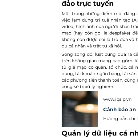
đảo trực tuyến
Một trong những điểm mới đáng c
việc lạm dụng trí tuệ nhân tạo (AI
video, hình ảnh của người khác trái
mạo (hay còn gọi là deepfake) để
không còn được coi là trò đùa vô h
dự cá nhân và trật tự xã hội.
Song song đó, luật cũng đưa ra c
trên không gian mạng bao gồm: lừa 
tử giả mạo cơ quan, tổ chức, cá nh
dụng, tài khoản ngân hàng, tài sản 
các phương tiện thanh toán, cũng n
cũng sẽ bị xử lý nghiêm.
www.ipsip.vn
Quản lý dữ liệu cá nh