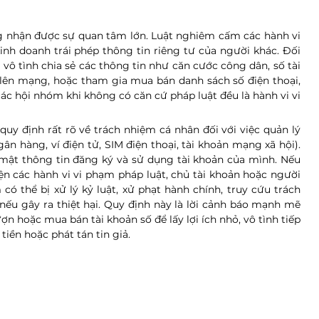
g nhận được sự quan tâm lớn. Luật nghiêm cấm các hành vi 
inh doanh trái phép thông tin riêng tư của người khác. Đối 
vô tình chia sẻ các thông tin như căn cước công dân, số tài 
 lên mạng, hoặc tham gia mua bán danh sách số điện thoại, 
ác hội nhóm khi không có căn cứ pháp luật đều là hành vi vi 
uy định rất rõ về trách nhiệm cá nhân đối với việc quản lý 
n hàng, ví điện tử, SIM điện thoại, tài khoản mạng xã hội). 
mật thông tin đăng ký và sử dụng tài khoản của mình. Nếu 
ện các hành vi vi phạm pháp luật, chủ tài khoản hoặc người 
 thể bị xử lý kỷ luật, xử phạt hành chính, truy cứu trách 
ếu gây ra thiệt hại. Quy định này là lời cảnh báo mạnh mẽ 
ợn hoặc mua bán tài khoản số để lấy lợi ích nhỏ, vô tình tiếp 
tiền hoặc phát tán tin giả.