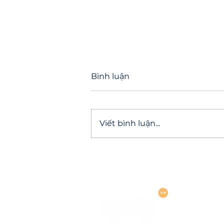
Bình luận
Viết bình luận...
Trách nhiệm mới của doa
nghiệp trước giờ G thực th
Luật An ninh mạng 2025