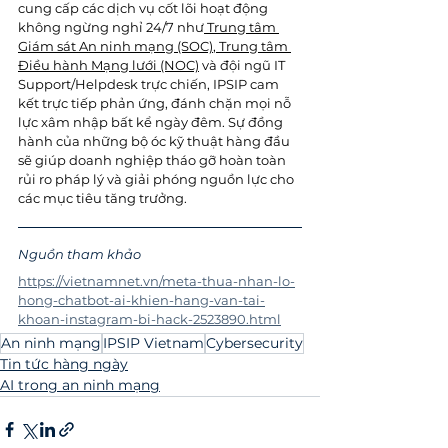
cung cấp các dịch vụ cốt lõi hoạt động 
không ngừng nghỉ 24/7 như
 Trung tâm 
Giám sát An ninh mạng (SOC)
,
 Trung tâm 
Điều hành Mạng lưới (NOC)
 và đội ngũ IT 
Support/Helpdesk trực chiến, IPSIP cam 
kết trực tiếp phản ứng, đánh chặn mọi nỗ 
lực xâm nhập bất kể ngày đêm. Sự đồng 
hành của những bộ óc kỹ thuật hàng đầu 
sẽ giúp doanh nghiệp tháo gỡ hoàn toàn 
rủi ro pháp lý và giải phóng nguồn lực cho 
các mục tiêu tăng trưởng. 
Nguồn tham khảo
https://vietnamnet.vn/meta-thua-nhan-lo-
hong-chatbot-ai-khien-hang-van-tai-
khoan-instagram-bi-hack-2523890.html
An ninh mạng
IPSIP Vietnam
Cybersecurity
Tin tức hàng ngày
AI trong an ninh mạng