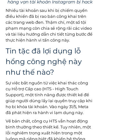
hàng vạn tài khoản Instagram bị hack
Nhiều tài khoản sau khi bị chiếm quyền 
điều khiển đã bị rao bán công khai trên 
các trang web đen. Thậm chí, một số tội 
phạm mạng còn chia sẻ rộng rãi các video 
và tài liệu hướng dẫn chi tiết từng bước để 
thực hiện hành vi tấn công này. 
Tin tặc đã lợi dụng lỗ 
hổng công nghệ này 
như thế nào?
Sự việc bắt nguồn từ việc khai thác công 
cụ Hỗ trợ Cấp cao (HTS - High Touch 
Support), một tính năng được thiết kế để 
giúp người dùng lấy lại quyền truy cập khi 
họ bị khóa tài khoản. Vào ngày 31/5, Meta 
đã phát hiện ra hành vi lạm dụng này. 
Về bản chất, công cụ HTS vẫn hoạt động 
bình thường theo thiết kế. Tuy nhiên, một 
lỗi nghiêm trọng xuất hiện trong một 
luồng mã riêng biệt đã khiến hệ thống 