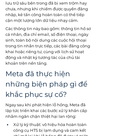
lưu trữ sâu bên trong đã bị xem trộm hay 
chưa, nhưng khi chiếm được quyền đăng 
nhập, kẻ tấn công hoàn toàn có thể tiếp 
cận một lượng lớn dữ liệu nhạy cảm. 
Các thông tin này bao gồm: thông tin hồ sơ 
cá nhân, địa chỉ email, số điện thoại, ngày 
sinh, toàn bộ nội dung các cuộc hội thoại 
trong tin nhắn trực tiếp, các bài đăng công 
khai hoặc riêng tư, cùng với lịch sử hoạt 
động và nhật ký tương tác của chủ tài 
khoản trên nền tảng.
Meta đã thực hiện 
những biện pháp gì để 
khắc phục sự cố?
Ngay sau khi phát hiện lỗ hổng, Meta đã 
lập tức triển khai các bước xử lý khẩn cấp 
nhằm ngăn chặn thiệt hại lan rộng:
Xử lý kỹ thuật: vô hiệu hóa hoàn toàn 
công cụ HTS bị lạm dụng và cam kết 
chỉ mở lại khi lỗ hổng đã được vá triệt 