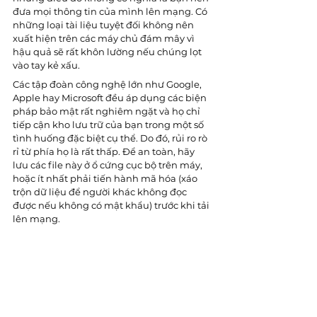
đưa mọi thông tin của mình lên mạng. Có 
những loại tài liệu tuyệt đối không nên 
xuất hiện trên các máy chủ đám mây vì 
hậu quả sẽ rất khôn lường nếu chúng lọt 
vào tay kẻ xấu.
Các tập đoàn công nghệ lớn như Google, 
Apple hay Microsoft đều áp dụng các biện 
pháp bảo mật rất nghiêm ngặt và họ chỉ 
tiếp cận kho lưu trữ của bạn trong một số 
tình huống đặc biệt cụ thể. Do đó, rủi ro rò 
rỉ từ phía họ là rất thấp. Để an toàn, hãy 
lưu các file này ở ổ cứng cục bộ trên máy, 
hoặc ít nhất phải tiến hành mã hóa (xáo 
trộn dữ liệu để người khác không đọc 
được nếu không có mật khẩu) trước khi tải 
lên mạng.