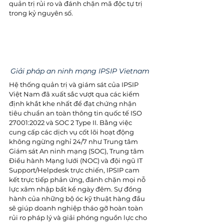
quản trị rủi ro và đánh chặn mã độc tự trị 
trong kỷ nguyên số. 
Giải pháp an ninh mạng IPSIP Vietnam
Hệ thống quản trị và giám sát của IPSIP 
Việt Nam đã xuất sắc vượt qua các kiểm 
định khắt khe nhất để đạt chứng nhận 
tiêu chuẩn an toàn thông tin quốc tế ISO 
27001:2022 và SOC 2 Type II. Bằng việc 
cung cấp các dịch vụ cốt lõi hoạt động 
không ngừng nghỉ 24/7 như Trung tâm 
Giám sát An ninh mạng (SOC), Trung tâm 
Điều hành Mạng lưới (NOC) và đội ngũ IT 
Support/Helpdesk trực chiến, IPSIP cam 
kết trực tiếp phản ứng, đánh chặn mọi nỗ 
lực xâm nhập bất kể ngày đêm. Sự đồng 
hành của những bộ óc kỹ thuật hàng đầu 
sẽ giúp doanh nghiệp tháo gỡ hoàn toàn 
rủi ro pháp lý và giải phóng nguồn lực cho 