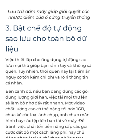
Lưu trữ đám mây giúp giải quyết các 
nhược điểm của ổ cứng truyền thống
3. Bật chế độ tự động 
sao lưu cho toàn bộ dữ 
liệu
Việc thiết lập cho ứng dụng tự động sao 
lưu mọi thứ giúp bạn rảnh tay và không sợ 
quên. Tuy nhiên, thói quen này lại tiềm ẩn 
nguy cơ tốn kém chi phí và rò rỉ thông tin 
cá nhân.
Bên cạnh đó, nếu bạn đang dùng các gói 
dung lượng giới hạn, việc tải mọi thứ lên 
sẽ làm bộ nhớ đầy rất nhanh. Một video 
chất lượng cao có thể nặng tới hơn 1GB, 
chưa kể các loại ảnh chụp, ảnh chụp màn 
hình hay các tệp lớn bạn tải về máy. Để 
tránh việc phải tốn tiền nâng cấp các gói 
cước đắt đỏ một cách lãng phí, hãy chủ 