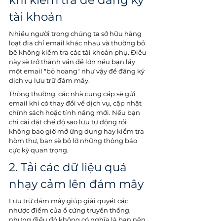
khi kiểm tra để đăng ký 
tài khoản
Nhiều người trong chúng ta sở hữu hàng 
loạt địa chỉ email khác nhau và thường bỏ 
bê không kiểm tra các tài khoản phụ. Điều 
này sẽ trở thành vấn đề lớn nếu bạn lấy 
một email "bỏ hoang" như vậy để đăng ký 
dịch vụ lưu trữ đám mây.
Thông thường, các nhà cung cấp sẽ gửi 
email khi có thay đổi về dịch vụ, cập nhật 
chính sách hoặc tính năng mới. Nếu bạn 
chỉ cài đặt chế độ sao lưu tự động rồi 
không bao giờ mở ứng dụng hay kiểm tra 
hòm thư, bạn sẽ bỏ lỡ những thông báo 
cực kỳ quan trọng.
2. Tải các dữ liệu quá 
nhạy cảm lên đám mây
Lưu trữ đám mây giúp giải quyết các 
nhược điểm của ổ cứng truyền thống, 
nhưng điều đó không có nghĩa là bạn nên 