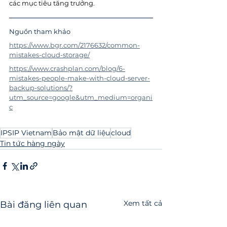
các mục tiêu tăng trưởng.
Nguồn tham khảo
https://www.bgr.com/2176632/common-
mistakes-cloud-storage/
https://www.crashplan.com/blog/6-
mistakes-people-make-with-cloud-server-
backup-solutions/?
utm_source=google&utm_medium=organi
c
IPSIP Vietnam
Bảo mật dữ liệu
cloud
Tin tức hàng ngày
Xem tất cả
Bài đăng liên quan